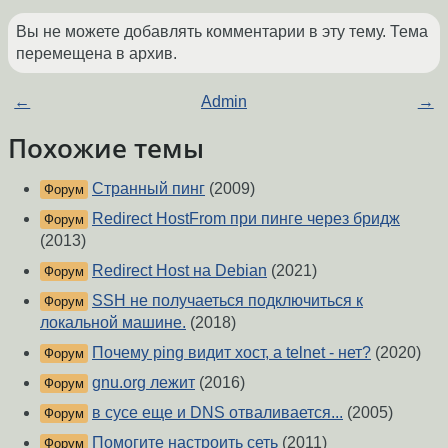
Вы не можете добавлять комментарии в эту тему. Тема
перемещена в архив.
←
Admin
→
Похожие темы
Странный пинг
(2009)
Форум
Redirect HostFrom при пинге через бридж
Форум
(2013)
Redirect Host на Debian
(2021)
Форум
SSH не получаеться подключиться к
Форум
локальной машине.
(2018)
Почему ping видит хост, а telnet - нет?
(2020)
Форум
gnu.org лежит
(2016)
Форум
в сусе еще и DNS отваливается...
(2005)
Форум
Помогите настроить сеть
(2011)
Форум