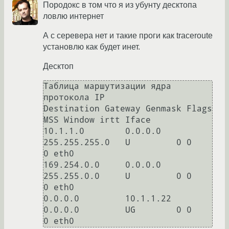
Породокс в том что я из убунту десктопа
ловлю интернет
А с серевера нет и такие проги как traceroute
установлю как будет инет.
Десктоп
Таблица маршутизации ядра 
протокола IP

Destination Gateway Genmask Flags 
MSS Window irtt Iface

10.1.1.0        0.0.0.0         
255.255.255.0   U         0 0          
0 eth0

169.254.0.0     0.0.0.0         
255.255.0.0     U         0 0          
0 eth0

0.0.0.0         10.1.1.22       
0.0.0.0         UG        0 0          