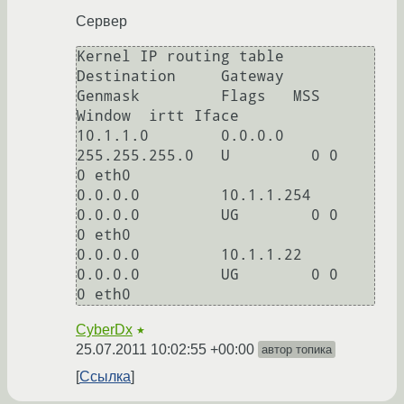
Сервер
Kernel IP routing table

Destination     Gateway         
Genmask         Flags   MSS 
Window  irtt Iface

10.1.1.0        0.0.0.0         
255.255.255.0   U         0 0          
0 eth0

0.0.0.0         10.1.1.254      
0.0.0.0         UG        0 0          
0 eth0

0.0.0.0         10.1.1.22       
0.0.0.0         UG        0 0          
CyberDx
★
25.07.2011 10:02:55 +00:00
автор топика
Ссылка