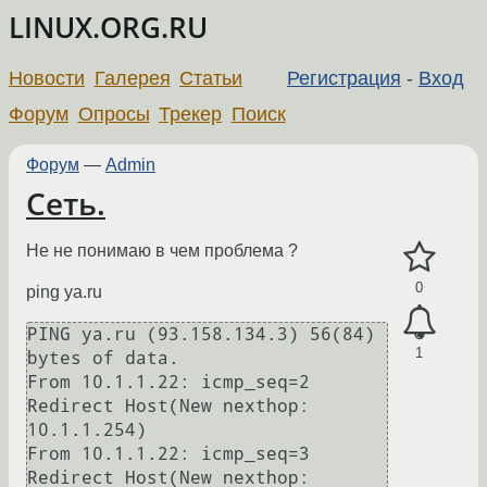
LINUX.ORG.RU
Новости
Галерея
Статьи
Регистрация
-
Вход
Форум
Опросы
Трекер
Поиск
Форум
—
Admin
Сеть.
Не не понимаю в чем проблема ?
0
ping ya.ru
PING ya.ru (93.158.134.3) 56(84) 
1
bytes of data.

From 10.1.1.22: icmp_seq=2 
Redirect Host(New nexthop: 
10.1.1.254)

From 10.1.1.22: icmp_seq=3 
Redirect Host(New nexthop: 