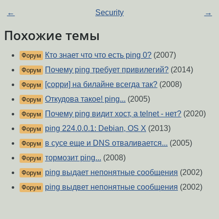
←
Security
→
Похожие темы
Кто знает что что есть ping 0?
(2007)
Форум
Почему ping требует привилегий?
(2014)
Форум
[сорри] на билайне всегда так?
(2008)
Форум
Откудова такое! ping...
(2005)
Форум
Почему ping видит хост, а telnet - нет?
(2020)
Форум
ping 224.0.0.1: Debian, OS X
(2013)
Форум
в сусе еще и DNS отваливается...
(2005)
Форум
тормозит ping...
(2008)
Форум
ping выдает непонятные сообщения
(2002)
Форум
ping выдвет непонятные сообщения
(2002)
Форум