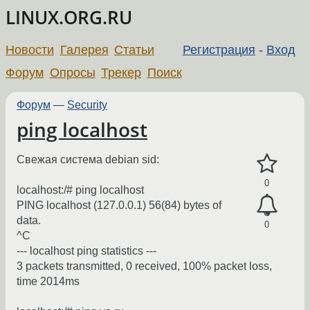
LINUX.ORG.RU
Новости
Галерея
Статьи
Регистрация
-
Вход
Форум
Опросы
Трекер
Поиск
Форум
—
Security
ping localhost
Свежая система debian sid:
0
localhost:/# ping localhost
PING localhost (127.0.0.1) 56(84) bytes of
data.
0
^C
--- localhost ping statistics ---
3 packets transmitted, 0 received, 100% packet loss,
time 2014ms