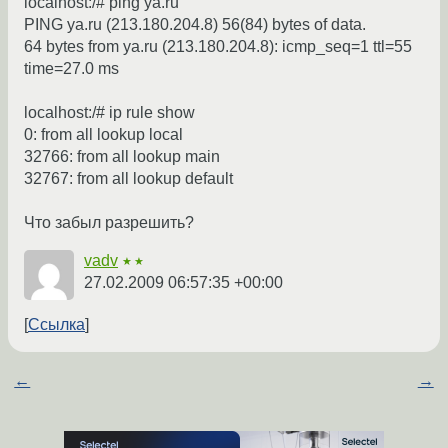
localhost:/# ping ya.ru
PING ya.ru (213.180.204.8) 56(84) bytes of data.
64 bytes from ya.ru (213.180.204.8): icmp_seq=1 ttl=55
time=27.0 ms
localhost:/# ip rule show
0: from all lookup local
32766: from all lookup main
32767: from all lookup default
Что забыл разрешить?
vadv
★★
27.02.2009 06:57:35 +00:00
Ссылка
←
→