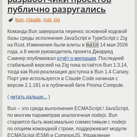
публично разругались
bun
,
claude
,
rust
,
zig
Команда Bun завершила перенос основной кодовой
базы среды исполнения JavaScript и TypeScript с Zig
main
на Rust. Изменения были влиты в
14 мая 2026
года, а 8 июля руководитель проекта Джарред
Самнер опубликовал
отчёт о миграции
. Последней
стабильной версией на Zig пока остаётся Bun 1.3.14,
тогда как Rust-реализация доступна в Bun 1.4 Canary.
Порт уже используется в Claude Code начиная с
версии 2.1.181 и в публичной бете Prisma Compute.
(
читать дальше...
)
Bun – это среда выполнения ECMAScript / JavaScript,
по многим параметрам аналогичная nodejs. Bun
старается быть максимально совместимым с nodejs
по опциям командной строки, поддерживает модули
ECMAScript (ESM) и CommonJS. Управление