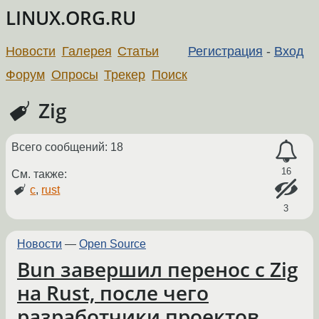
LINUX.ORG.RU
Новости
Галерея
Статьи
Регистрация
-
Вход
Форум
Опросы
Трекер
Поиск
Zig
Всего сообщений: 18
16
См. также:
c
,
rust
3
Новости
—
Open Source
Bun завершил перенос с Zig
на Rust, после чего
разработчики проектов