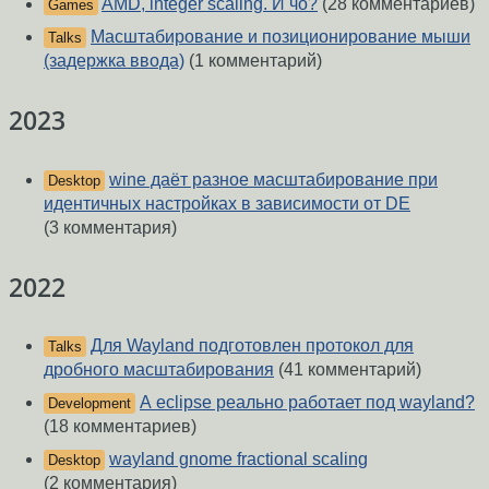
AMD, integer scaling. И чо?
(28 комментариев)
Games
Масштабирование и позиционирование мыши
Talks
(задержка ввода)
(1 комментарий)
2023
wine даёт разное масштабирование при
Desktop
идентичных настройках в зависимости от DE
(3 комментария)
2022
Для Wayland подготовлен протокол для
Talks
дробного масштабирования
(41 комментарий)
А eclipse реально работает под wayland?
Development
(18 комментариев)
wayland gnome fractional scaling
Desktop
(2 комментария)