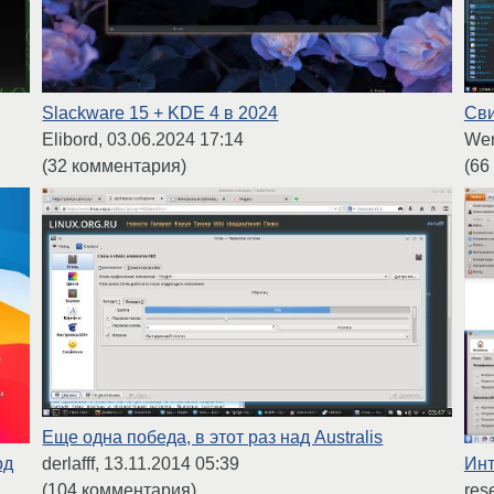
Slackware 15 + KDE 4 в 2024
Сви
Elibord,
03.06.2024 17:14
Wer
(32 комментария)
(66
Еще одна победа, в этот раз над Australis
од
Инт
derlafff,
13.11.2014 05:39
res
(104 комментария)