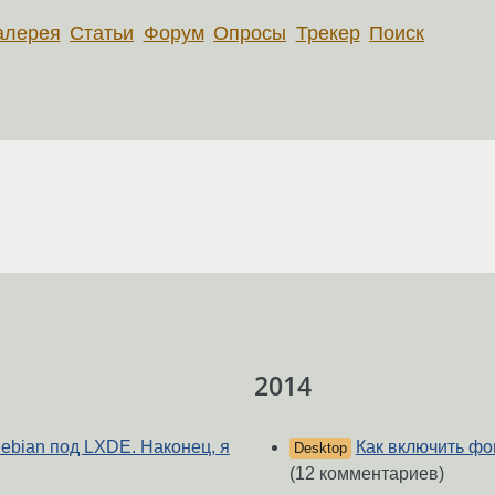
алерея
Статьи
Форум
Опросы
Трекер
Поиск
2014
Debian под LXDE. Наконец, я
Как включить ф
Desktop
(12 комментариев)