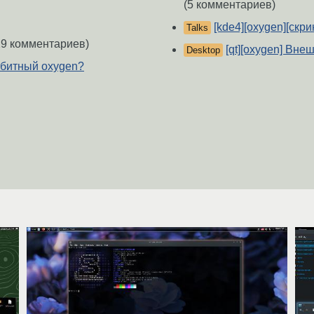
(5 комментариев)
[kde4][oxygen][скр
Talks
9 комментариев)
[qt][oxygen] Вн
Desktop
2-битный oxygen?