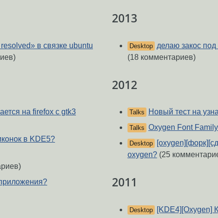
2013
 resolved» в связке ubuntu
делаю закос под
Desktop
иев)
(18 комментариев)
2012
тся на firefox с gtk3
Новый тест на узна
Talks
Oxygen Font Family
Talks
иконок в KDE5?
[oxygen][форк][
Desktop
oxygen?
(25 комментари
ариев)
2011
-приложения?
[KDE4][Oxygen] К
Desktop