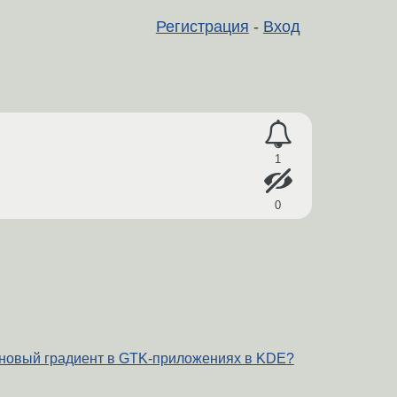
Регистрация
-
Вход
1
0
оновый градиент в GTK-приложениях в KDE?