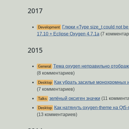
2017
Глюки «Type size_t could not be
Development
17.10 + Eclipse Oxygen 4.7.1a
(7 комментар
2015
Тема oxygen неправильно отображае
General
(8 комментариев)
Как убрать засилье монохромных 
Desktop
(7 комментариев)
зелёный оксиген значки
(11 коммент
Talks
Как натянуть oxygen-theme на Qt5
Desktop
(13 комментариев)