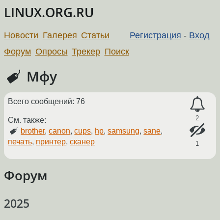
LINUX.ORG.RU
Новости
Галерея
Статьи
Регистрация
-
Вход
Форум
Опросы
Трекер
Поиск
Мфу
Всего сообщений: 76
2
См. также:
brother
,
canon
,
cups
,
hp
,
samsung
,
sane
,
печать
,
принтер
,
сканер
1
Форум
2025