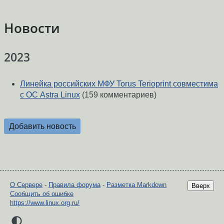
Новости
2023
Линейка российских МФУ Torus Terioprint совместима
с ОС Astra Linux
(159 комментариев)
Добавить новость
О Сервере
-
Правила форума
-
Разметка Markdown
Вверх
Сообщить об ошибке
https://www.linux.org.ru/