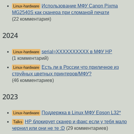
Использование МФУ Canon Pixma
Linux-hardware
MG2540S как сканера при сломаной печати
(22 комментария)
2024
serial=XXXXXXXXXX в МФУ HP
Linux-hardware
(1 комментарий)
Есть ли в России что приличное из
Linux-hardware
струйных цветных принтеров/МФУ?
(46 комментариев)
2023
Поддержка в Linux МФУ Epson L32*
Linux-hardware
HP блокирует сканер и факс если у тебя мало
Talks
чернил или они не те :D
(29 комментариев)