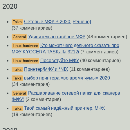
2020
Сетевые МФУ В 2020 [Решено]
Talks
(37 комментариев)
Удивительно гавёное МФУ
(48 комментариев)
General
Кто может чего дельного сказать про
Linux-hardware
МФУ KYOCERA TASKalfa 3212i
(7 комментариев)
Посоветуйте МФУ
(40 комментариев)
Linux-hardware
Принтер/МФУ и *NIX
(11 комментариев)
Talks
выбор принтера «во время чумы» 2020
Talks
(34 комментария)
Расшаривание сетевой папки для сканера
General
(МФУ)
(2 комментария)
Твой самый надёжный принтер, МФУ.
Talks
(19 комментариев)