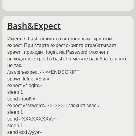
Bash&Expect
Имеется bash скрипт со встроенным скриптом
expect. При старте expect скрипта отрабатывает
spawn, проходит login, на Password глохнет и
выходит из expect в bash. Помогите разобраться что
не так.
/usr/bin/expect -f- <<ENDSCRIPT
spawn telnet «$i\n»
expect «*login:»
sleep 1
send «root\r»
expect «*ssword:» <<<<<<< глохнет здесь
sleep 1
send «XXXXXXXX\r\r»
sleep 1
send «cd /yyy\r»