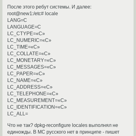
После этого ребут системы. И далее:
root@new1:/etc# locale
LANG=C
LANGUAGE=C
LC_CTYPE=«C»
LC_NUMERIC=«C»
LC_TIME=«C»
LC_COLLATE=«C»
LC_MONETARY=«C»
LC_MESSAGES=«C»
LC_PAPER=«C»
LC_NAME=«C»
LC_ADDRESS=«C»
LC_TELEPHONE=«C»
LC_MEASUREMENT=«C»
LC_IDENTIFICATION=«C»
LC_ALL=
Что не так? dpkg-reconfigure locales выполнял не
единожды. В МС русского нет в принципе - пишет