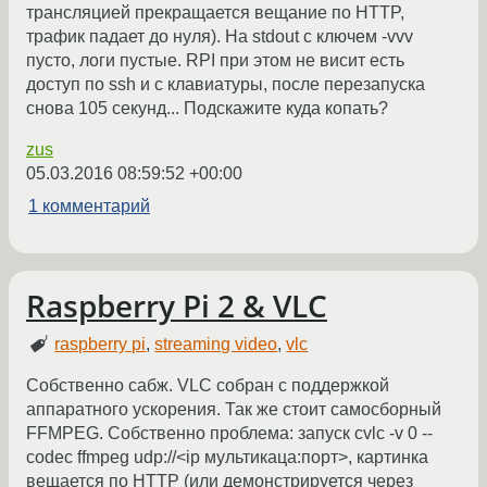
трансляцией прекращается вещание по HTTP,
трафик падает до нуля). На stdout с ключем -vvv
пусто, логи пустые. RPI при этом не висит есть
доступ по ssh и с клавиатуры, после перезапуска
снова 105 секунд... Подскажите куда копать?
zus
05.03.2016 08:59:52 +00:00
1 комментарий
Raspberry Pi 2 & VLC
raspberry pi
,
streaming video
,
vlc
Собственно сабж. VLC собран с поддержкой
аппаратного ускорения. Так же стоит самосборный
FFMPEG. Собственно проблема: запуск cvlc -v 0 --
codec ffmpeg udp://<ip мультикаца:порт>, картинка
вещается по HTTP (или демонстрируется через