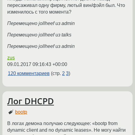
пересаживал одну фирму, лютый вин/фэйл был. Что
изменилось с того момента?
Перемещено jollheef из admin
Перемещено jollheef из talks
Перемещено jollheef из admin
zus
09.01.2017 09:16:43 +00:00
120 комментариев
(стр.
2
3
)
Лог DHCPD
bootp
В логах демона получаю следующее: «bootp from
dynamic client and no dynamic leases». Не могу найти