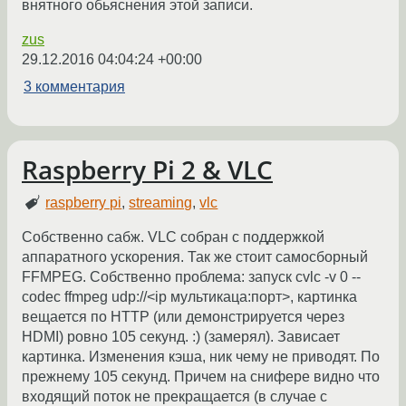
внятного обьяснения этой записи.
zus
29.12.2016 04:04:24 +00:00
3 комментария
Raspberry Pi 2 & VLC
raspberry pi
,
streaming
,
vlc
Собственно сабж. VLC собран с поддержкой
аппаратного ускорения. Так же стоит самосборный
FFMPEG. Собственно проблема: запуск cvlc -v 0 --
codec ffmpeg udp://<ip мультикаца:порт>, картинка
вещается по HTTP (или демонстрируется через
HDMI) ровно 105 секунд. :) (замерял). Зависает
картинка. Изменения кэша, ник чему не приводят. По
прежнему 105 секунд. Причем на снифере видно что
входящий поток не прекращается (в случае с