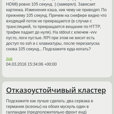
HDMI) ровно 105 секунд. :) (замерял). Зависает
картинка. Изменения кэша, ник чему не приводят. По
прежнему 105 секунд. Причем на снифере видно что
входящий поток не прекращается (в случае с
трансляцией, то прекращается вещание по HTTP,
трафик падает до нуля). На stdout с ключем -vvv
пусто, логи пустые. RPI при этом не висит есть
доступ по ssh и с клавиатуры, после перезапуска
снова 105 секунд... Подскажите куда копать?
zus
04.03.2016 15:34:06 +00:00
Отказоустойчивый кластер
Подскажите как лучше сделать: два сервака в
германии (ксеоны) на обоих мускуль один в
галландии (предположительно фронт енд)