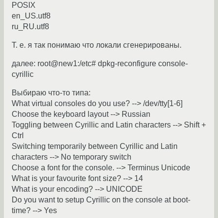
POSIX
en_US.utf8
ru_RU.utf8
Т. е. я так понимаю что локали сгенерированы.
далее: root@new1:/etc# dpkg-reconfigure console-
cyrillic
Выбираю что-то типа:
What virtual consoles do you use? --> /dev/tty[1-6]
Choose the keyboard layout --> Russian
Toggling between Cyrillic and Latin characters --> Shift +
Ctrl
Switching temporarily between Cyrillic and Latin
characters --> No temporary switch
Choose a font for the console. --> Terminus Unicode
What is your favourite font size? --> 14
What is your encoding? --> UNICODE
Do you want to setup Cyrillic on the console at boot-
time? --> Yes