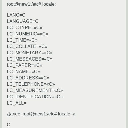
root@new1:/etc# locale:
LANG=C
LANGUAGE=C
LC_CTYPE=«C»
LC_NUMERIC=«C»
LC_TIME=«C»
LC_COLLATE=«C»
LC_MONETARY=«C»
LC_MESSAGES=«C»
LC_PAPER=«C»
LC_NAME=«C»
LC_ADDRESS=«C»
LC_TELEPHONE=«C»
LC_MEASUREMENT=«C»
LC_IDENTIFICATION=«C»
LC_ALL=
Далее: root@new1:/etc# locale -a
C