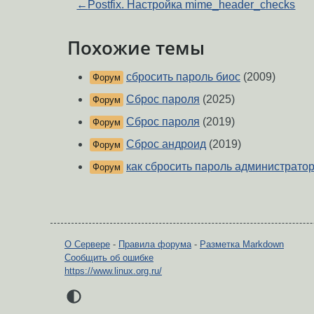
←
Postfix. Настройка mime_header_checks
Похожие темы
сбросить пароль биос
(2009)
Форум
Сброс пароля
(2025)
Форум
Сброс пароля
(2019)
Форум
Сброс андроид
(2019)
Форум
как сбросить пароль администратор
Форум
О Сервере
-
Правила форума
-
Разметка Markdown
Сообщить об ошибке
https://www.linux.org.ru/