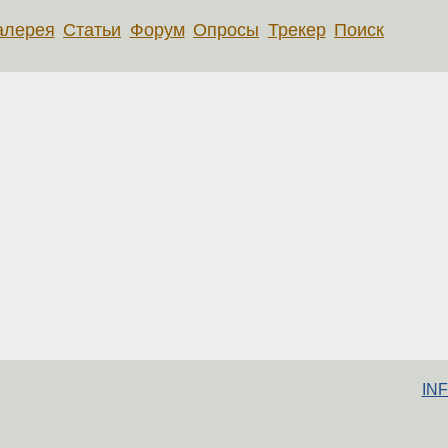
алерея
Статьи
Форум
Опросы
Трекер
Поиск
INF