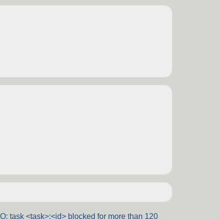
O: task <task>:<id> blocked for more than 120