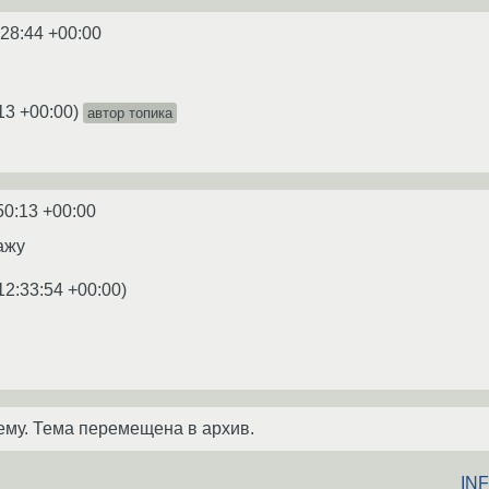
:28:44 +00:00
13 +00:00
)
автор топика
50:13 +00:00
ажу
12:33:54 +00:00
)
ему. Тема перемещена в архив.
INF