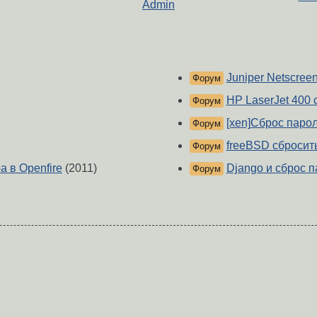
Admin
Juniper Netscree
Форум
HP LaserJet 400 
Форум
[xen]Сброс паро
Форум
freeBSD сбросить
Форум
а в Openfire
(2011)
Django и сброс 
Форум