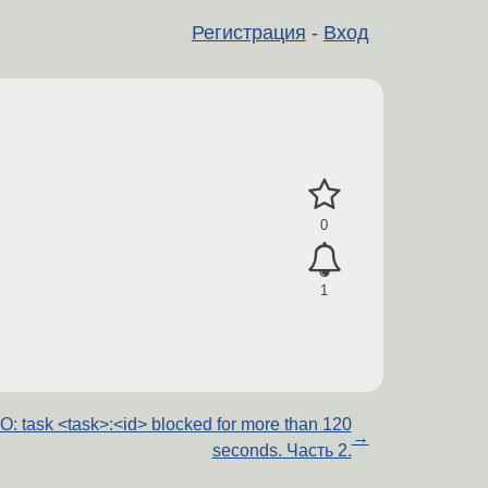
Регистрация
-
Вход
0
1
O: task <task>:<id> blocked for more than 120
→
seconds. Часть 2.