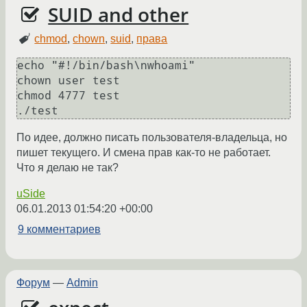
SUID and other
chmod
,
chown
,
suid
,
права
echo "#!/bin/bash\nwhoami"

chown user test

chmod 4777 test

По идее, должно писать пользователя-владельца, но
пишет текущего. И смена прав как-то не работает.
Что я делаю не так?
uSide
06.01.2013 01:54:20 +00:00
9 комментариев
Форум
—
Admin