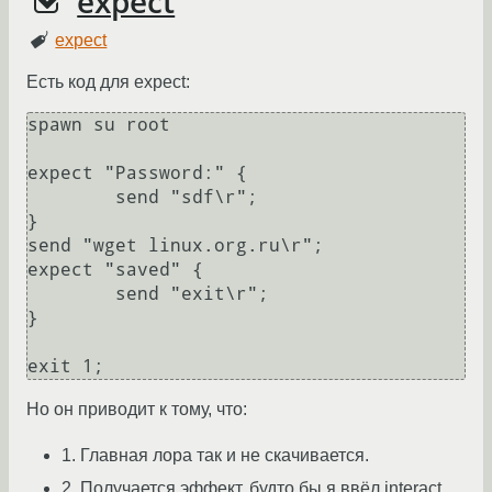
expect
expect
Есть код для expect:
spawn su root

expect "Password:" {

        send "sdf\r";

}

send "wget linux.org.ru\r";

expect "saved" {

        send "exit\r";

}

Но он приводит к тому, что:
1. Главная лора так и не скачивается.
2. Получается эффект, будто бы я ввёл interact