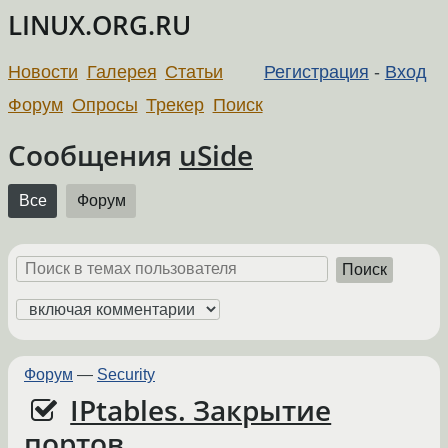
LINUX.ORG.RU
Новости
Галерея
Статьи
Регистрация
-
Вход
Форум
Опросы
Трекер
Поиск
Сообщения
uSide
Все
Форум
Поиск
Форум
—
Security
IPtables. Закрытие
портов