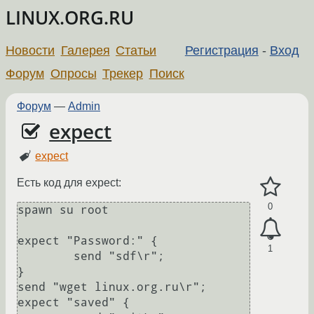
LINUX.ORG.RU
Новости
Галерея
Статьи
Регистрация
-
Вход
Форум
Опросы
Трекер
Поиск
Форум
—
Admin
expect
expect
Есть код для expect:
0
spawn su root

expect "Password:" {

1
        send "sdf\r";

}

send "wget linux.org.ru\r";

expect "saved" {
