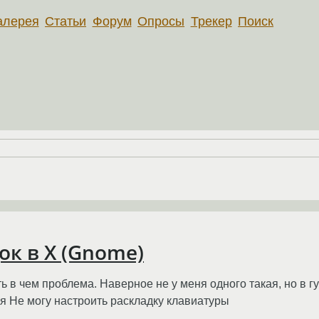
алерея
Статьи
Форум
Опросы
Трекер
Поиск
к в X (Gnome)
ь в чем проблема. Наверное не у меня одного такая, но в г
 Не могу настроить раскладку клавиатуры