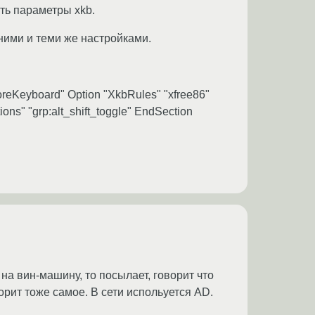
ить параметры xkb.
дними и теми же настройками.
CoreKeyboard" Option "XkbRules" "xfree86"
ons" "grp:alt_shift_toggle" EndSection
на вин-машину, то посылает, говорит что
рит тоже самое. В сети испольуется AD.