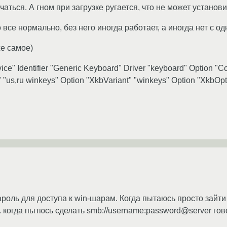
чаться. А гном при загрузке ругается, что не может установ
о все нормально, без него иногда работает, а иногда нет с о
же самое)
ce" Identifier "Generic Keyboard" Driver "keyboard" Option "
"us,ru winkeys" Option "XkbVariant" "winkeys" Option "XkbOpti
роль для доступа к win-шарам. Когда пытаюсь просто зайти 
когда пытюсь сделать smb://username:password@server гово