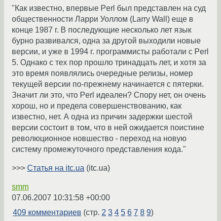
"Как известно, впервые Perl был представлен на суд
общественности Ларри Уоллом (Larry Wall) еще в
конце 1987 г. В последующие несколько лет язык
бурно развивался, одна за другой выходили новые
версии, и уже в 1994 г. программисты работали с Perl
5. Однако с тех пор прошло тринадцать лет, и хотя за
это время появлялись очередные релизы, номер
текущей версии по-прежнему начинается с пятерки.
Значит ли это, что Perl идеален? Спору нет, он очень
хорош, но и предела совершенствованию, как
известно, нет. А одна из причин задержки шестой
версии состоит в том, что в ней ожидается поистине
революционное новшество - переход на новую
систему промежуточного представления кода."
>>>
Статья на itc.ua
(itc.ua)
smm
07.06.2007 10:31:58 +00:00
409 комментариев
(стр.
2
3
4
5
6
7
8
9
)