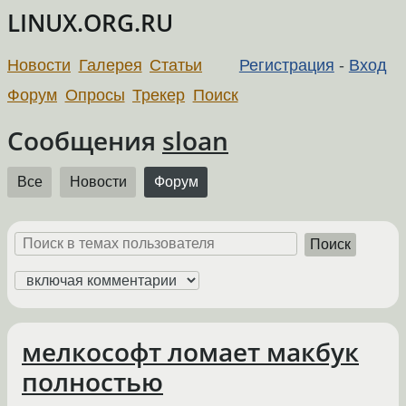
LINUX.ORG.RU
Новости
Галерея
Статьи
Регистрация
-
Вход
Форум
Опросы
Трекер
Поиск
Сообщения
sloan
Все
Новости
Форум
Поиск
мелкософт ломает макбук
полностью