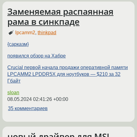
Заменяемая распаянная
рама в синкпаде
lpcamm2
,
thinkpad
{сарказм}
появился обзор на Хабре
Crucial первой начала продажи оперативной памяти
LPCAMM2 LPDDR5X для ноутбуков — $210 за 32
Гбайт
sloan
08.05.2024 02:41:26 +00:00
35 комментариев
новый драйвер для MSI