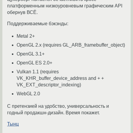
платформенным низкоуровневым графическим API
обернув ВСË.
Поддерживаемые бэкэнды:
Metal 2+
OpenGL 2.x (requires GL_ARB_framebuffer_object)
OpenGL 3.1+
OpenGL ES 2.0+
Vulkan 1.1 (requires
VK_KHR_buffer_device_address and + +
VK_EXT_descriptor_indexing)
WebGL 2.0
С претензией на удобство, универсальность и
годный продакшн-дизайн. Время покажет.
Тынц