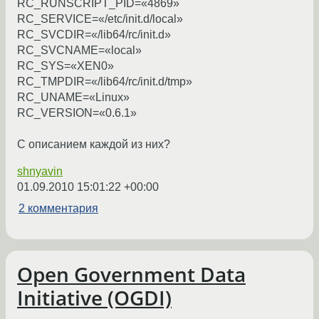
RC_RUNSCRIPT_PID=«4869»
RC_SERVICE=«/etc/init.d/local»
RC_SVCDIR=«/lib64/rc/init.d»
RC_SVCNAME=«local»
RC_SYS=«XEN0»
RC_TMPDIR=«/lib64/rc/init.d/tmp»
RC_UNAME=«Linux»
RC_VERSION=«0.6.1»
С описанием каждой из них?
shnyavin
01.09.2010 15:01:22 +00:00
2 комментария
Open Government Data
Initiative (OGDI)