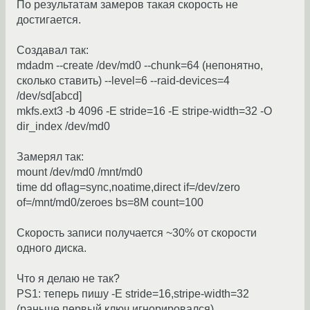
По результатам замеров такая скорость не
достигается.
Создавал так:
mdadm --create /dev/md0 --chunk=64 (непонятно,
сколько ставить) --level=6 --raid-devices=4
/dev/sd[abcd]
mkfs.ext3 -b 4096 -E stride=16 -E stripe-width=32 -O
dir_index /dev/md0
Замерял так:
mount /dev/md0 /mnt/md0
time dd oflag=sync,noatime,direct if=/dev/zero
of=/mnt/md0/zeroes bs=8M count=100
Скорость записи получается ~30% от скорости
одного диска.
Что я делаю не так?
PS1: теперь пишу -E stride=16,stripe-width=32
(раньше первый ключ игнорировался)