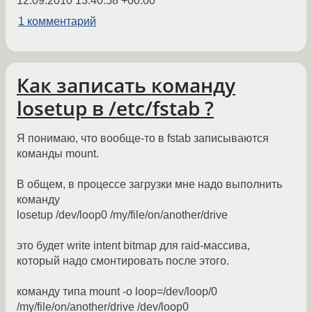
12.09.2010 13:40:58 +00:00
1 комментарий
Как записать команду
losetup в /etc/fstab ?
Я понимаю, что вообще-то в fstab записываются
команды mount.
В общем, в процессе загрузки мне надо выполнить
команду
losetup /dev/loop0 /my/file/on/another/drive
это будет write intent bitmap для raid-массива,
который надо смонтировать после этого.
команду типа mount -o loop=/dev/loop/0
/my/file/on/another/drive /dev/loop0