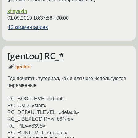
shnyavin
01.09.2010 18:37:58 +00:00
12 комментариев
[gentoo] RC_*
gentoo
Где почитать туториал, как и для чего используются
переменные
RC_BOOTLEVEL=«boot»
RC_CMD=«start»
RC_DEFAULTLEVEL=«default»
RC_LIBEXECDIR=«/lib64/rc»
RC_PID=«3395»
RC_RUNLEVEL=«default»