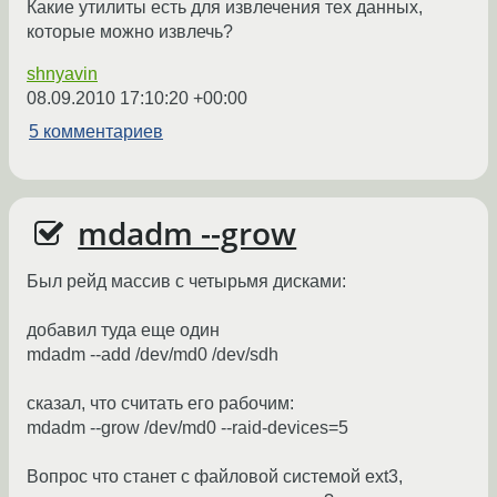
Какие утилиты есть для извлечения тех данных,
которые можно извлечь?
shnyavin
08.09.2010 17:10:20 +00:00
5 комментариев
mdadm --grow
Был рейд массив с четырьмя дисками:
добавил туда еще один
mdadm --add /dev/md0 /dev/sdh
сказал, что считать его рабочим:
mdadm --grow /dev/md0 --raid-devices=5
Вопрос что станет с файловой системой ext3,