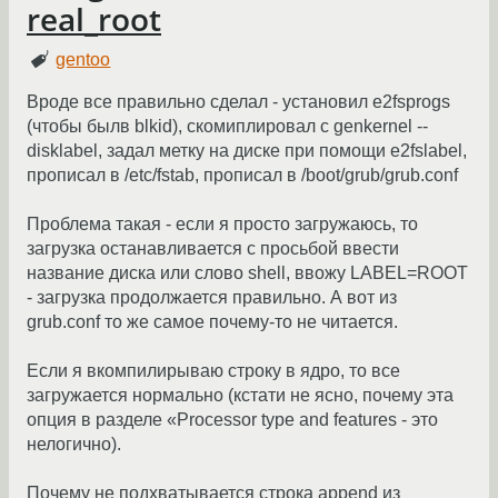
real_root
gentoo
Вроде все правильно сделал - установил e2fsprogs
(чтобы былв blkid), скомиплировал с genkernel --
disklabel, задал метку на диске при помощи e2fslabel,
прописал в /etc/fstab, прописал в /boot/grub/grub.conf
Проблема такая - если я просто загружаюсь, то
загрузка останавливается с просьбой ввести
название диска или слово shell, ввожу LABEL=ROOT
- загрузка продолжается правильно. А вот из
grub.conf то же самое почему-то не читается.
Если я вкомпилирываю строку в ядро, то все
загружается нормально (кстати не ясно, почему эта
опция в разделе «Processor type and features - это
нелогично).
Почему не подхватывается строка append из