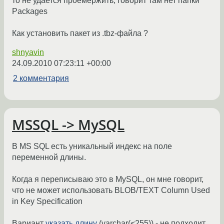
то не удается проемержить, говорит там нет папки
Packages
Как установить пакет из .tbz-файла ?
shnyavin
24.09.2010 07:23:11 +00:00
2 комментария
MSSQL -> MySQL
В MS SQL есть уникальный индекс на поле
переменной длины.
Когда я переписываю это в MySQL, он мне говорит,
что не может использовать BLOB/TEXT Column Used
in Key Specification
Вариант
указать длину
(varchar(<255)) - не подходит,