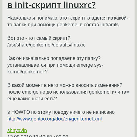
в init-скрипт linuxrc?
Насколько я понимаю, этот скрипт кладется из какой-
то папки при помощи genkernel в состав initramfs.
Вот это - тот самый скрипт?
/usr/share/genkernel/defaults/linuxrc
Как он изначально попадает в эту папку?
устанавливается при помощи emerge sys-
kernel/genkernel ?
В какой момент в него можно вносить изменения?
после emerge но до использования genkernel или там
еще какие шаги есть?
в HOWTO по этому поводу ничего не написано
http://www.gentoo.org/doc/en/genkernel.xml
shnyavin