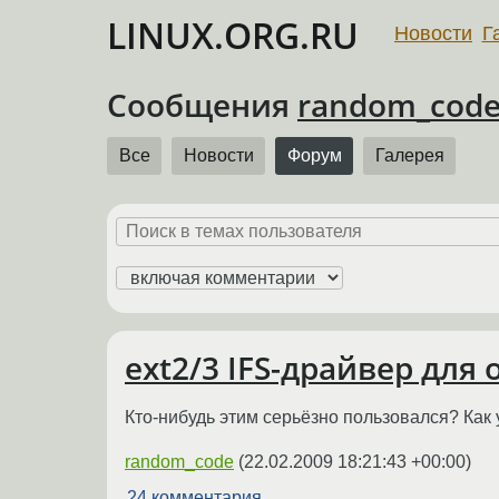
LINUX.ORG.RU
Новости
Г
Сообщения
random_cod
Все
Новости
Форум
Галерея
ext2/3 IFS-драйвер для
Кто-нибудь этим серьёзно пользовался? Как 
random_code
(
22.02.2009 18:21:43 +00:00
)
24 комментария