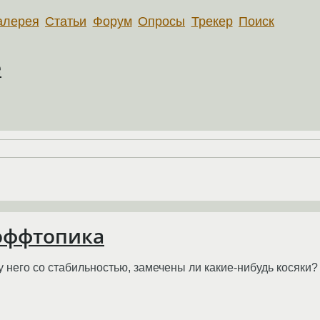
алерея
Статьи
Форум
Опросы
Трекер
Поиск
e
 оффтопика
у него со стабильностью, замечены ли какие-нибудь косяки?