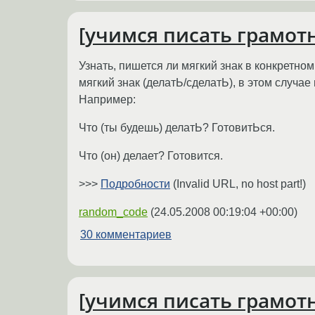
[учимся писать грамотно
Узнать, пишется ли мягкий знак в конкретн
мягкий знак (делатЬ/сделатЬ), в этом случае п
Например:
Что (ты будешь) делатЬ? ГотовитЬся.
Что (он) делает? Готовится.
>>>
Подробности
(Invalid URL, no host part!)
random_code
(
24.05.2008 00:19:04 +00:00
)
30 комментариев
[учимся писать грамот