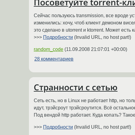
Посоветуйте torrent-кл
Сейчас пользуюсь transmission, все вроде у
изменились: хочу, чтоб клиент демоном висел,
это сделано в utorrent и ktorrent. Может ест
>>>
Подробности
(Invalid URL, no host part!)
random_code
(
11.09.2008 21:07:01 +00:00
)
28 комментариев
Странности с сетью
Сеть есть, но в Linux не работает http, но 
идут, трэйсроут трэйсроутится. Всё остальное 
Под вендой http работает. Куда копать? Так
>>>
Подробности
(Invalid URL, no host part!)