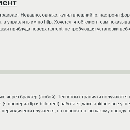
иент
страивает. Недавно, однако, купил внешний ip, настроил фо
 а управлять им по http. Хочется, чтоб клиент сам показывал
ь какая приблуда поверх rtorrent, не требующая установки веб
только через браузер (любой). Телнетом странички получаютс
(я проверял ftp и bittorrent) работает, даже aptitude всё ус
ое периодически случается, но непонятно, по какому поводу 