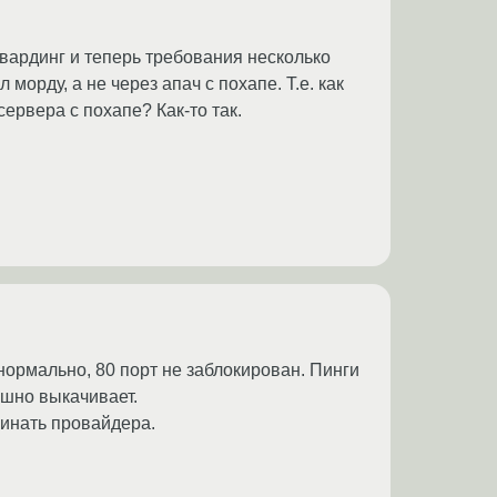
рвардинг и теперь требования несколько
 морду, а не через апач с похапе. Т.е. как
-сервера с похапе? Как-то так.
я нормально, 80 порт не заблокирован. Пинги
пешно выкачивает.
пинать провайдера.