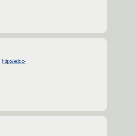
:
http://edoc-