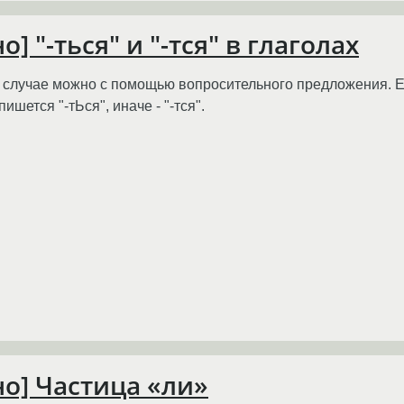
] "-ться" и "-тся" в глаголах
ом случае можно с помощью вопросительного предложения. 
ишется "-тЬся", иначе - "-тся".
но] Частица «ли»