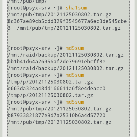
/mnt/pub/tmp/

[root@psyx-srv ~]# 
sha1sum
/mnt/pub/tmp/20121125030802.tar.gz

8c367ae89cb5cdd329f3545677a6ec3de545cbe
3  /mnt/pub/tmp/20121125030802.tar.gz

[root@psyx-srv ~]# 
md5sum
/mnt/raid/backup/20121125030802.tar.gz

bb1b41d64a26956af2de79691ebcff8e  
/mnt/raid/backup/20121125030802.tar.gz

[root@psyx-srv ~]# 
md5sum
/tmp/p/20121125030802.tar.gz

e663da324a48dd166611a6f8e4deacc0  
/tmp/p/20121125030802.tar.gz

[root@psyx-srv ~]# 
md5sum
/mnt/pub/tmp/20121125030802.tar.gz

b87933821877e9d7a25310b6a4d57720  
/mnt/pub/tmp/20121125030802.tar.gz
