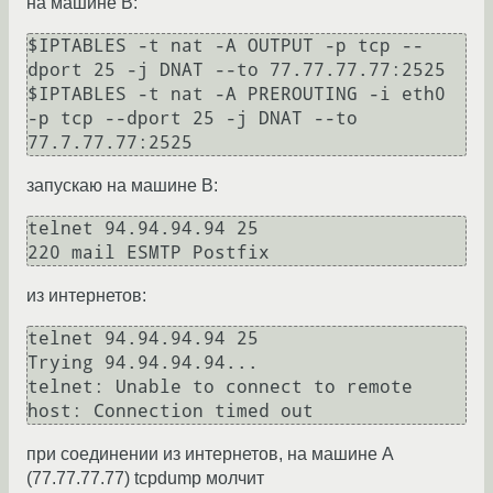
на машине B:
$IPTABLES -t nat -A OUTPUT -p tcp --
dport 25 -j DNAT --to 77.77.77.77:2525

$IPTABLES -t nat -A PREROUTING -i eth0 
-p tcp --dport 25 -j DNAT --to 
запускаю на машине B:
telnet 94.94.94.94 25

из интернетов:
telnet 94.94.94.94 25

Trying 94.94.94.94...

telnet: Unable to connect to remote 
при соединении из интернетов, на машине A
(77.77.77.77) tcpdump молчит