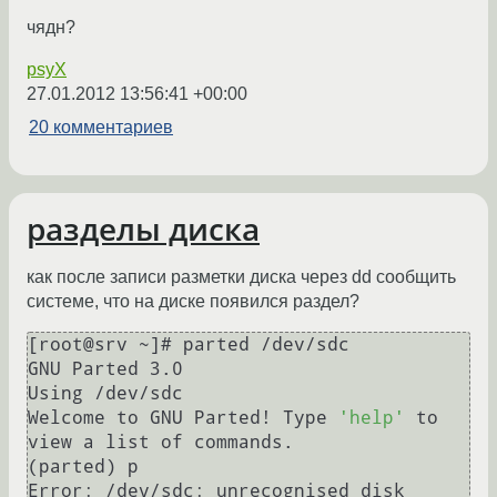
чядн?
psyX
27.01.2012 13:56:41 +00:00
20 комментариев
разделы диска
как после записи разметки диска через dd сообщить
системе, что на диске появился раздел?
[root@srv ~]# parted /dev/sdc

GNU Parted 3.0

Using /dev/sdc

Welcome to GNU Parted! Type 
'help'
 to 
view a list of commands.

(parted) p                                                                

Error: /dev/sdc: unrecognised disk 