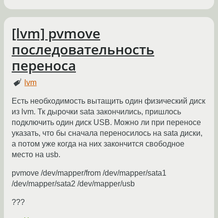
[lvm] pvmove
последовательность
переноса
lvm
Есть необходимость вытащить один физический диск
из lvm. Тк дырочки sata закончились, пришлось
подключить один диск USB. Можно ли при переносе
указать, что бы сначала переносилось на sata диски,
а потом уже когда на них закончится свободное
место на usb.
pvmove /dev/mapper/from /dev/mapper/sata1
/dev/mapper/sata2 /dev/mapper/usb
???