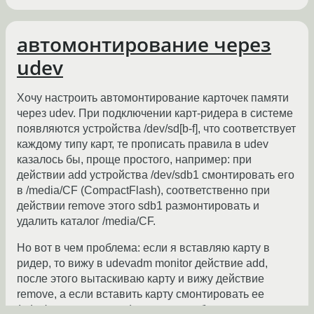
автомонтирование через
udev
Хочу настроить автомонтирование карточек памяти
через udev. При подключении карт-ридера в системе
появляются устройства /dev/sd[b-f], что соответствует
каждому типу карт, те прописать правила в udev
казалось бы, проще простого, например: при
действии add устройства /dev/sdb1 смонтировать его
в /media/CF (CompactFlash), соответственно при
действии remove этого sdb1 размонтировать и
удалить каталог /media/CF.
Но вот в чем проблема: если я вставляю карту в
ридер, то вижу в udevadm monitor действие add,
после этого вытаскиваю карту и вижу действие
remove, а если вставить карту смонтировать ее
(udev'ом или вручную) и вытащить без