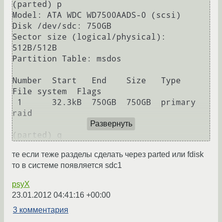
(parted) p                                                                

Model: ATA WDC WD7500AADS-0 (scsi)

Disk /dev/sdc: 750GB

Sector size (logical/physical): 
512B/512B

Partition Table: msdos

Number  Start   End    Size   Type     
File system  Flags

 1      32.3kB  750GB  750GB  primary               
raid

Развернуть
те если теже разделы сделать через parted или fdisk
то в системе появляется sdc1
psyX
23.01.2012 04:41:16 +00:00
3 комментария