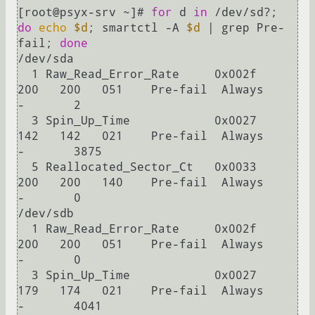
[root@psyx-srv ~]# 
for
 d 
in
 /dev/sd?; 
do
echo
$d
; smartctl -A 
$d
 | grep Pre-
fail; 
done
/dev/sda

  1 Raw_Read_Error_Rate     0x002f   
200   200   051    Pre-fail  Always       
-       2

  3 Spin_Up_Time            0x0027   
142   142   021    Pre-fail  Always       
-       3875

  5 Reallocated_Sector_Ct   0x0033   
200   200   140    Pre-fail  Always       
-       0

/dev/sdb

  1 Raw_Read_Error_Rate     0x002f   
200   200   051    Pre-fail  Always       
-       0

  3 Spin_Up_Time            0x0027   
179   174   021    Pre-fail  Always       
-       4041
