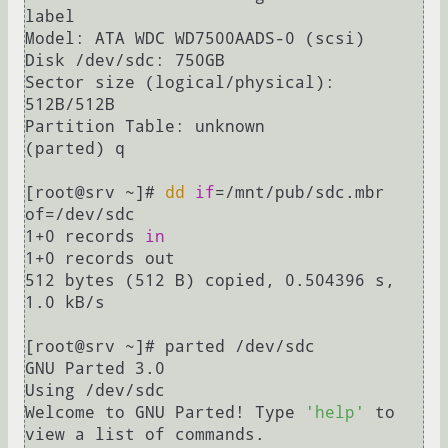
label                                  

Model: ATA WDC WD7500AADS-0 (scsi)

Disk /dev/sdc: 750GB

Sector size (logical/physical): 
512B/512B

Partition Table: unknown

(parted) q     

[root@srv ~]# 
dd
if
=/mnt/pub/sdc.mbr 
of=/dev/sdc

1+0 records 
in
1+0 records out

512 bytes (512 B) copied, 0.504396 s, 
1.0 kB/s

[root@srv ~]# parted /dev/sdc

GNU Parted 3.0

Using /dev/sdc

Welcome to GNU Parted! Type 
'help'
 to 
view a list of commands.
