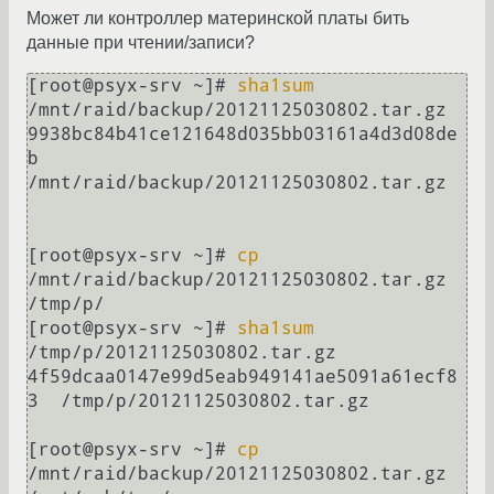
Может ли контроллер материнской платы бить
данные при чтении/записи?
[root@psyx-srv ~]# 
sha1sum
/mnt/raid/backup/20121125030802.tar.gz

9938bc84b41ce121648d035bb03161a4d3d08de
b  
/mnt/raid/backup/20121125030802.tar.gz

[root@psyx-srv ~]# 
cp
/mnt/raid/backup/20121125030802.tar.gz 
/tmp/p/

[root@psyx-srv ~]# 
sha1sum
/tmp/p/20121125030802.tar.gz

4f59dcaa0147e99d5eab949141ae5091a61ecf8
3  /tmp/p/20121125030802.tar.gz

[root@psyx-srv ~]# 
cp
/mnt/raid/backup/20121125030802.tar.gz 