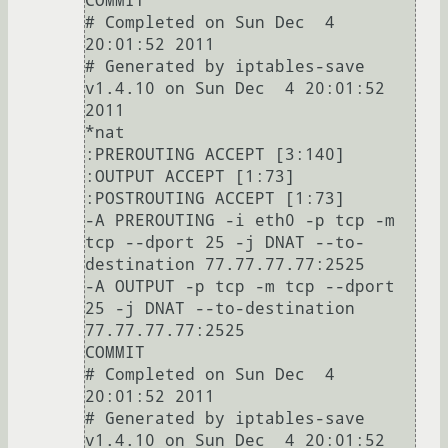
COMMIT

# Completed on Sun Dec  4 
20:01:52 2011

# Generated by iptables-save 
v1.4.10 on Sun Dec  4 20:01:52 
2011

*nat

:PREROUTING ACCEPT [3:140]

:OUTPUT ACCEPT [1:73]

:POSTROUTING ACCEPT [1:73]

-A PREROUTING -i eth0 -p tcp -m 
tcp --dport 25 -j DNAT --to-
destination 77.77.77.77:2525

-A OUTPUT -p tcp -m tcp --dport 
25 -j DNAT --to-destination 
77.77.77.77:2525

COMMIT

# Completed on Sun Dec  4 
20:01:52 2011

# Generated by iptables-save 
v1.4.10 on Sun Dec  4 20:01:52 