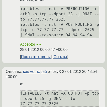
iptables -t nat -A PREROUTING -i 
eth0 -p tcp --dport 25 -j DNAT --
to 77.77.77.77:2525

iptables -t nat -A POSTROUTING -p 
tcp -d 77.77.77.77 --dport 2525 -
j SNAT --to-source 94.94.94.94
Acceptor
★★
28.01.2012 06:00:47 +00:00
Показать ответы
Ссылка
Ответ на:
комментарий
от psyX
27.01.2012 20:48:54
+00:00
а:
$IPTABLES -t nat -A OUTPUT -p tcp 
--dport 25 -j DNAT --to 
77.77.77.77:2525