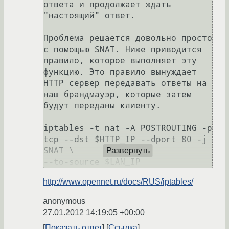
ответа и продолжает ждать 
"настоящий" ответ.

Проблема решается довольно просто 
с помощью SNAT. Ниже приводится 
правило, которое выполняет эту 
функцию. Это правило вынуждает 
HTTP сервер передавать ответы на 
наш брандмауэр, которые затем 
будут переданы клиенту.

iptables -t nat -A POSTROUTING -p 
tcp --dst $HTTP_IP --dport 80 -j 
SNAT \

Развернуть
--to-source $LAN_IP
http://www.opennet.ru/docs/RUS/iptables/
anonymous
27.01.2012 14:19:05 +00:00
Показать ответ
Ссылка