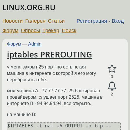
LINUX.ORG.RU
Новости
Галерея
Статьи
Регистрация
-
Вход
Форум
Опросы
Трекер
Поиск
Форум
—
Admin
iptables PREROUTING
у меня закрыт 25 порт, но есть некая
машина в интернете с которой я его могу
0
перебросить себе.
моя машина A - 77.77.77.77, 25 блокирован
2
провайдером, слушает порт 2525. машина в
интернете B - 94.94.94.94, все открыто.
на машине B:
$IPTABLES -t nat -A OUTPUT -p tcp --