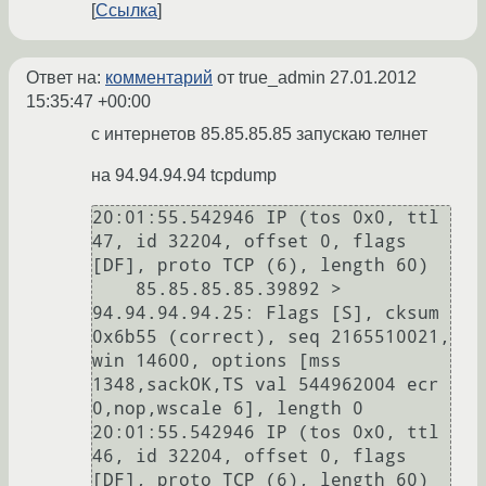
Ссылка
Ответ на:
комментарий
от true_admin
27.01.2012
15:35:47 +00:00
с интернетов 85.85.85.85 запускаю телнет
на 94.94.94.94 tcpdump
20:01:55.542946 IP (tos 0x0, ttl 
47, id 32204, offset 0, flags 
[DF], proto TCP (6), length 60)

    85.85.85.85.39892 > 
94.94.94.94.25: Flags [S], cksum 
0x6b55 (correct), seq 2165510021, 
win 14600, options [mss 
1348,sackOK,TS val 544962004 ecr 
0,nop,wscale 6], length 0

20:01:55.542946 IP (tos 0x0, ttl 
46, id 32204, offset 0, flags 
[DF], proto TCP (6), length 60)
