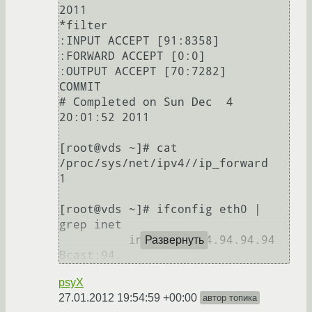
2011

*filter

:INPUT ACCEPT [91:8358]

:FORWARD ACCEPT [0:0]

:OUTPUT ACCEPT [70:7282]

COMMIT

# Completed on Sun Dec  4 
20:01:52 2011

[root@vds ~]# cat 
/proc/sys/net/ipv4//ip_forward

1

[root@vds ~]# ifconfig eth0 | 
grep inet 

          inet addr:94.94.94.94  
Развернуть
psyX
27.01.2012 19:54:59 +00:00
автор топика