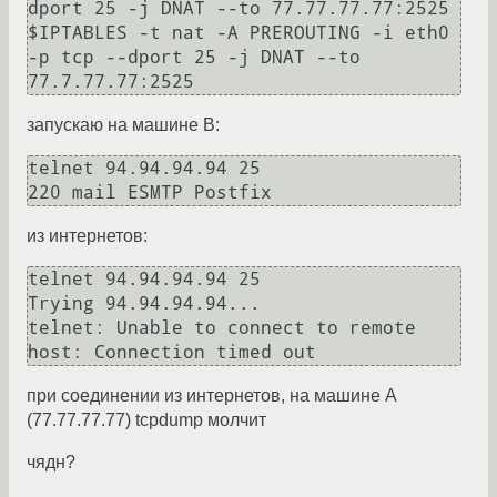
dport 25 -j DNAT --to 77.77.77.77:2525

$IPTABLES -t nat -A PREROUTING -i eth0 
-p tcp --dport 25 -j DNAT --to 
запускаю на машине B:
telnet 94.94.94.94 25

из интернетов:
telnet 94.94.94.94 25

Trying 94.94.94.94...

telnet: Unable to connect to remote 
при соединении из интернетов, на машине A
(77.77.77.77) tcpdump молчит
чядн?