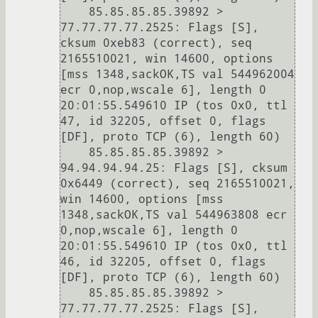
    85.85.85.85.39892 > 
77.77.77.77.2525: Flags [S], 
cksum 0xeb83 (correct), seq 
2165510021, win 14600, options 
[mss 1348,sackOK,TS val 544962004 
ecr 0,nop,wscale 6], length 0

20:01:55.549610 IP (tos 0x0, ttl 
47, id 32205, offset 0, flags 
[DF], proto TCP (6), length 60)

    85.85.85.85.39892 > 
94.94.94.94.25: Flags [S], cksum 
0x6449 (correct), seq 2165510021, 
win 14600, options [mss 
1348,sackOK,TS val 544963808 ecr 
0,nop,wscale 6], length 0

20:01:55.549610 IP (tos 0x0, ttl 
46, id 32205, offset 0, flags 
[DF], proto TCP (6), length 60)

    85.85.85.85.39892 > 
77.77.77.77.2525: Flags [S], 