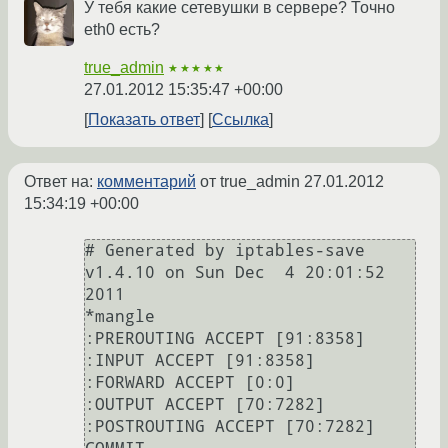
У тебя какие сетевушки в сервере? Точно
eth0 есть?
true_admin
★★★★★
27.01.2012 15:35:47 +00:00
Показать ответ
Ссылка
Ответ на:
комментарий
от true_admin
27.01.2012
15:34:19 +00:00
# Generated by iptables-save 
v1.4.10 on Sun Dec  4 20:01:52 
2011

*mangle

:PREROUTING ACCEPT [91:8358]

:INPUT ACCEPT [91:8358]

:FORWARD ACCEPT [0:0]

:OUTPUT ACCEPT [70:7282]

:POSTROUTING ACCEPT [70:7282]
