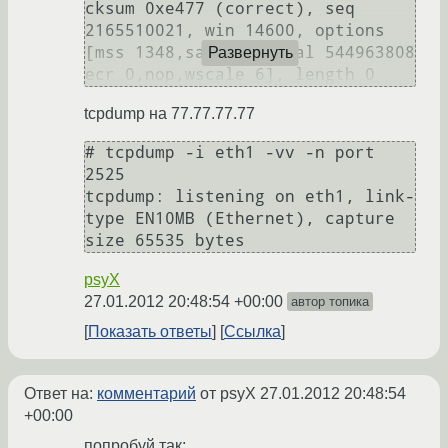
cksum 0xe477 (correct), seq 
2165510021, win 14600, options 
[mss 1348,sackOK,TS val 544963808 
Развернуть
tcpdump на 77.77.77.77
# tcpdump -i eth1 -vv -n port 
2525

tcpdump: listening on eth1, link-
type EN10MB (Ethernet), capture 
psyX
27.01.2012 20:48:54 +00:00
автор топика
Показать ответы
Ссылка
Ответ на:
комментарий
от psyX
27.01.2012 20:48:54
+00:00
попробуй так: