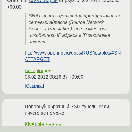
Ответ на:
комментарий
от psyX
04.02.2012 23:00:35
+00:00
SNAT используется для преобразования
сетевых адресов (Source Network
Address Translation), т.е. изменение
исходящего IP адреса в IP заголовке
пакета.
http://www.opennet.ru/docs/RUS/iptables/#SN
ATTARGET
Acceptor
★★
06.02.2012 08:16:37 +00:00
Ссылка
Попробуй обратный SSH-тунель, если
ничего не поможет.
KivApple
★★★★★
06.02.2012 08:22:13 +00:00