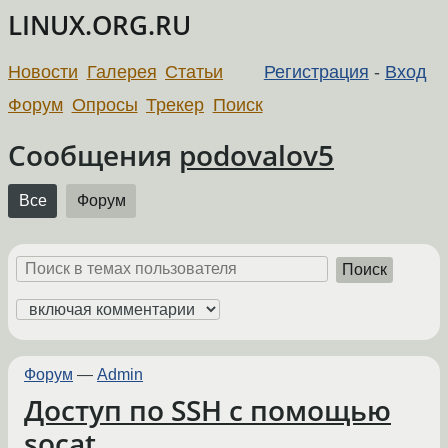
LINUX.ORG.RU
Новости
Галерея
Статьи
Регистрация
-
Вход
Форум
Опросы
Трекер
Поиск
Сообщения
podovalov5
Все
Форум
Поиск
Форум
—
Admin
Доступ по SSH c помощью
socat.