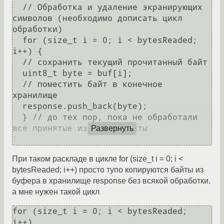
  // Обработка и удаление экранирующих 
символов (необходимо дописать цикл 
обработки)

  for (size_t i = 0; i < bytesReaded; 
i++) {

  // сохранить текущий прочитанный байт

  uint8_t byte = buf[i];

  // поместить байт в конечное 
хранилище

  response.push_back(byte);

  } // до тех пор, пока не обработали 
все принятые из порта байты

Развернуть
При таком раскладе в цикле for (size_t i = 0; i <
bytesReaded; i++) просто тупо копируются байты из
буфера в хранилище response без всякой обработки.
а мне нужен такой цикл
for (size_t i = 0; i < bytesReaded; 
i++)
