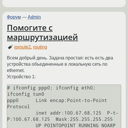
Форум
—
Admin
Помогите с
маршрутизацией
iproute2
,
routing
Всем добрый день. Задача простая: есть есть два
устройства объединенные в локальную сеть по
ethernet.
Устройство 1:
# ifconfig ppp0; ifconfig eth0; 
ifconfig tun0

ppp0      Link encap:Point-to-Point 
Protocol

          inet addr:100.67.68.125  P-t-
P:100.67.68.125  Mask:255.255.255.255

          UP POINTOPOINT RUNNING NOARP 