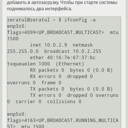
добавить в автозагрузку. Чтобы при старте системы
поднималось два интерфейса.
zeratul@zeratul ~ $ ifconfig -a

enp3s0: 
flags=4099<UP,BROADCAST,MULTICAST>  mtu 
1500

        inet 10.0.2.9  netmask 
255.255.0.0  broadcast 10.0.2.255

        ether 40:16:7e:67:37:bc  
txqueuelen 1000  (Ethernet)

        RX packets 0  bytes 0 (0.0 B)

        RX errors 0  dropped 0  
overruns 0  frame 0

        TX packets 0  bytes 0 (0.0 B)

        TX errors 0  dropped 0 overruns 
0  carrier 0  collisions 0

enp5s0: 
flags=4163<UP,BROADCAST,RUNNING,MULTICA
ST>  mtu 1500
