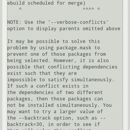
ebuild scheduled for merge)

    ^                     ^^^^ ^                                                                                                                                                                                   

NOTE: Use the '--verbose-conflicts' 
option to display parents omitted above

It may be possible to solve this 
problem by using package.mask to

prevent one of those packages from 
being selected. However, it is also

possible that conflicting dependencies 
exist such that they are

impossible to satisfy simultaneously.  
If such a conflict exists in

the dependencies of two different 
packages, then those packages can

not be installed simultaneously. You 
may want to try a larger value of

the --backtrack option, such as --
backtrack=30, in order to see if
