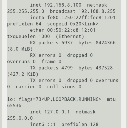
        inet 192.168.8.100  netmask 
255.255.255.0  broadcast 192.168.8.255

        inet6 fe80::250:22ff:fec8:1201  
prefixlen 64  scopeid 0x20<link>

        ether 00:50:22:c8:12:01  
txqueuelen 1000  (Ethernet)

        RX packets 6937  bytes 8424366 
(8.0 MiB)

        RX errors 0  dropped 0  
overruns 0  frame 0

        TX packets 4799  bytes 437528 
(427.2 KiB)

        TX errors 0  dropped 0 overruns 
0  carrier 0  collisions 0

lo: flags=73<UP,LOOPBACK,RUNNING>  mtu 
65536

        inet 127.0.0.1  netmask 
255.0.0.0

        inet6 ::1  prefixlen 128  