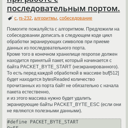
последовательным портом.
c
,
rs-232
,
алгоритмы
,
собеседование
Помогите пожалуйста с алгоритмом. Предложили на
собеседовании дописать в следующем коде цикл
обработки экранирующих символов при приеме
данных из последовательного порта.
Кроме того в конечном хранилище response должен
находится принятый пакет, который начинается с
байта PACKET_BYTE_START (неэкранированного).
То есть перед каждой обработкой в массиве buf[512]
будет находится bytesReaded количество
прочитанных из порта байт не обязательно с начала
пакета естественно,
и из этого массива нужно будет удалить
экранирующие байты PACKET_BYTE_ESC (если они
не являются полезными данными).
#define PACKET_BYTE_START           