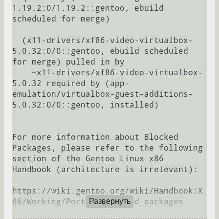
1.19.2:0/1.19.2::gentoo, ebuild 
scheduled for merge)

  (x11-drivers/xf86-video-virtualbox-
5.0.32:0/0::gentoo, ebuild scheduled 
for merge) pulled in by

    ~x11-drivers/xf86-video-virtualbox-
5.0.32 required by (app-
emulation/virtualbox-guest-additions-
5.0.32:0/0::gentoo, installed)

For more information about Blocked 
Packages, please refer to the following

section of the Gentoo Linux x86 
Handbook (architecture is irrelevant):

https://wiki.gentoo.org/wiki/Handbook:X
86/Working/Portage#Blocked_packages

Развернуть