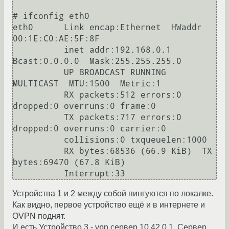
# ifconfig eth0 

eth0      Link encap:Ethernet  HWaddr 
00:1E:C0:AE:5F:8F

          inet addr:192.168.0.1  
Bcast:0.0.0.0  Mask:255.255.255.0

          UP BROADCAST RUNNING 
MULTICAST  MTU:1500  Metric:1

          RX packets:512 errors:0 
dropped:0 overruns:0 frame:0

          TX packets:717 errors:0 
dropped:0 overruns:0 carrier:0

          collisions:0 txqueuelen:1000

          RX bytes:68536 (66.9 KiB)  TX 
bytes:69470 (67.8 KiB)

Устройства 1 и 2 между собой пингуются по локалке.
Как видно, первое устройство ещё и в интернете и
OVPN поднят.
И есть Устройство 3 - vpn сервер 10.42.0.1. Сервер