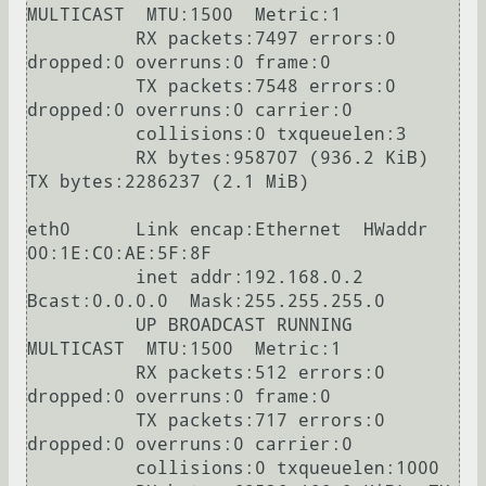
MULTICAST  MTU:1500  Metric:1

          RX packets:7497 errors:0 
dropped:0 overruns:0 frame:0

          TX packets:7548 errors:0 
dropped:0 overruns:0 carrier:0

          collisions:0 txqueuelen:3

          RX bytes:958707 (936.2 KiB)  
TX bytes:2286237 (2.1 MiB)

eth0      Link encap:Ethernet  HWaddr 
00:1E:C0:AE:5F:8F

          inet addr:192.168.0.2  
Bcast:0.0.0.0  Mask:255.255.255.0

          UP BROADCAST RUNNING 
MULTICAST  MTU:1500  Metric:1

          RX packets:512 errors:0 
dropped:0 overruns:0 frame:0

          TX packets:717 errors:0 
dropped:0 overruns:0 carrier:0

          collisions:0 txqueuelen:1000
