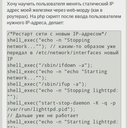
Хочу научить пользователя менять статический IP
адрес моей железяки через web-морду (как в
роутерах). На php скрипт после ввода пользователем
нужного IP-aдреса, делает:
/*Рестарт сети с новым IP-aдресом*/

shell_exec("echo -n "Stopping 
network...""); // каким-то образом уже 
передал в /etc/network/interfaces новый 
IP

shell_exec("/sbin/ifdown -a");

shell_exec("echo -n "echo "Starting 
network..."");

shell_exec("/sbin/ifup -a");

shell_exec("echo -n "Stopping lighttpd: 
"");

shell_exec("start-stop-daemon -K -q -p 
/var/run/lighttpd.pid");

// Дальше уже не работает

shell_exec("echo -n "Starting lighttpd: 