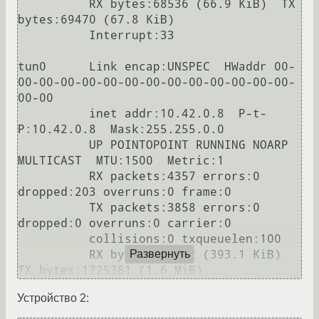
          RX bytes:68536 (66.9 KiB)  TX 
bytes:69470 (67.8 KiB)

          Interrupt:33

tun0      Link encap:UNSPEC  HWaddr 00-
00-00-00-00-00-00-00-00-00-00-00-00-00-
00-00

          inet addr:10.42.0.8  P-t-
P:10.42.0.8  Mask:255.255.0.0

          UP POINTOPOINT RUNNING NOARP 
MULTICAST  MTU:1500  Metric:1

          RX packets:4357 errors:0 
dropped:203 overruns:0 frame:0

          TX packets:3858 errors:0 
dropped:0 overruns:0 carrier:0

          collisions:0 txqueuelen:100

          RX bytes:402552 (393.1 KiB)  
Развернуть
Устройство 2: