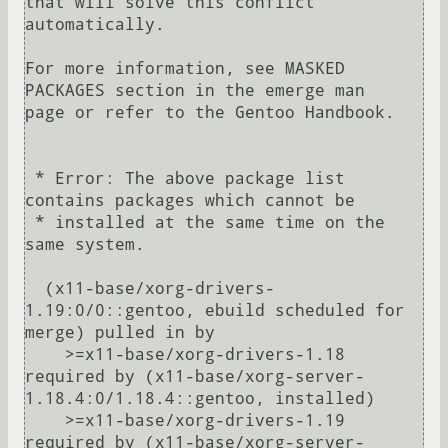
that will solve this conflict 
automatically.

For more information, see MASKED 
PACKAGES section in the emerge man

page or refer to the Gentoo Handbook.

 * Error: The above package list 
contains packages which cannot be

 * installed at the same time on the 
same system.

  (x11-base/xorg-drivers-
1.19:0/0::gentoo, ebuild scheduled for 
merge) pulled in by

    >=x11-base/xorg-drivers-1.18 
required by (x11-base/xorg-server-
1.18.4:0/1.18.4::gentoo, installed)

    >=x11-base/xorg-drivers-1.19 
required by (x11-base/xorg-server-