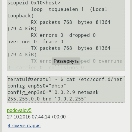
scopeid 0x10<host>

        loop  txqueuelen 1  (Local 
Loopback)

        RX packets 768  bytes 81364 
(79.4 KiB)

        RX errors 0  dropped 0  
overruns 0  frame 0

        TX packets 768  bytes 81364 
(79.4 KiB)

        TX errors 0  dropped 0 overruns 
Развернуть
zeratul@zeratul ~ $ cat /etc/conf.d/net

config_enp5s0="dhcp"

config_enp3s0="10.0.2.9 netmask 
podovalov5
27.10.2016 07:44:14 +00:00
4 комментария