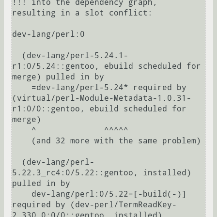
!!! into the dependency graph, 
resulting in a slot conflict:

dev-lang/perl:0

  (dev-lang/perl-5.24.1-
r1:0/5.24::gentoo, ebuild scheduled for 
merge) pulled in by

    =dev-lang/perl-5.24* required by 
(virtual/perl-Module-Metadata-1.0.31-
r1:0/0::gentoo, ebuild scheduled for 
merge)

    ^              ^^^^^                                                                                                                                                    

    (and 32 more with the same problem)

  (dev-lang/perl-
5.22.3_rc4:0/5.22::gentoo, installed) 
pulled in by

    dev-lang/perl:0/5.22=[-build(-)] 
required by (dev-perl/TermReadKey-
2.330.0:0/0::gentoo, installed)
