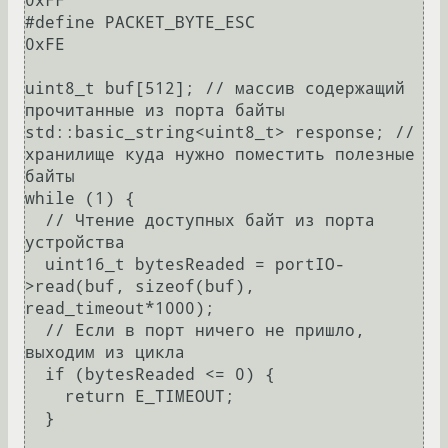
0xFF

#define PACKET_BYTE_ESC             
0xFE

uint8_t buf[512]; // массив содержащий 
прочитанные из порта байты

std::basic_string<uint8_t> response; // 
хранилище куда нужно поместить полезные 
байты

while (1) {

  // Чтение доступных байт из порта 
устройства

  uint16_t bytesReaded = portIO-
>read(buf, sizeof(buf),  
read_timeout*1000);

  // Если в порт ничего не пришло, 
выходим из цикла

  if (bytesReaded <= 0) {

    return E_TIMEOUT;

  }
