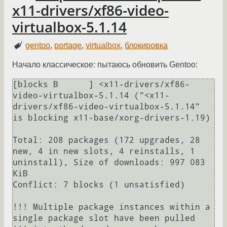
x11-drivers/xf86-video-
virtualbox-5.1.14
gentoo
,
portage
,
virtualbox
,
блокировка
Начало классическое: пытаюсь обновить Gentoo:
[blocks B      ] <x11-drivers/xf86-
video-virtualbox-5.1.14 ("<x11-
drivers/xf86-video-virtualbox-5.1.14" 
is blocking x11-base/xorg-drivers-1.19)

Total: 208 packages (172 upgrades, 28 
new, 4 in new slots, 4 reinstalls, 1 
uninstall), Size of downloads: 997 083 
KiB

Conflict: 7 blocks (1 unsatisfied)

!!! Multiple package instances within a 
single package slot have been pulled
