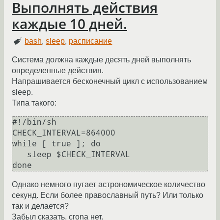
Выполнять действия
каждые 10 дней.
bash
,
sleep
,
расписание
Система должна каждые десять дней выполнять
определенные действия.
Напрашивается бесконечный цикл с использованием
sleep.
Типа такого:
#!/bin/sh

CHECK_INTERVAL=864000

while [ true ]; do

   sleep $CHECK_INTERVAL

Однако немного пугает астрономическое количество
секунд. Если более православный путь? Или только
так и делается?
Забыл сказать, crona нет.