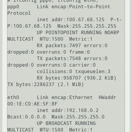
# ifconfig ppp0; ifconfig eth0;

ppp0      Link encap:Point-to-Point 
Protocol

          inet addr:100.67.68.125  P-t-
P:100.67.68.125  Mask:255.255.255.255

          UP POINTOPOINT RUNNING NOARP 
MULTICAST  MTU:1500  Metric:1

          RX packets:7497 errors:0 
dropped:0 overruns:0 frame:0

          TX packets:7548 errors:0 
dropped:0 overruns:0 carrier:0

          collisions:0 txqueuelen:3

          RX bytes:958707 (936.2 KiB)  
TX bytes:2286237 (2.1 MiB)

eth0      Link encap:Ethernet  HWaddr 
00:1E:C0:AE:5F:8F

          inet addr:192.168.0.2  
Bcast:0.0.0.0  Mask:255.255.255.0

          UP BROADCAST RUNNING 
MULTICAST  MTU:1500  Metric:1
