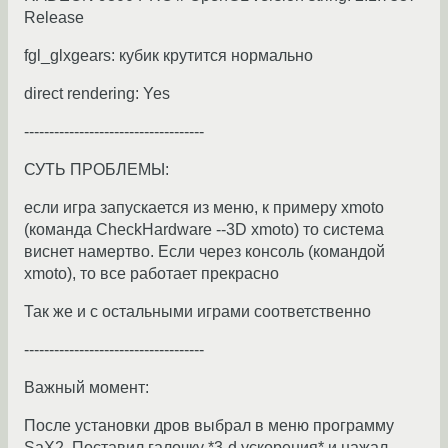
Release
fgl_glxgears: кубик крутится нормально
direct rendering: Yes
------------------------------------
СУТЬ ПРОБЛЕМЫ:
если игра запускается из меню, к примеру xmoto
(команда CheckHardware --3D xmoto) то система
виснет намертво. Если через консоль (командой
xmoto), то все работает прекрасно
Так же и с остальными играми соответственно
------------------------------------
Важный момент:
После установки дров выбрал в меню программу
SaX2. Поставил галочку *3-d ускорения* и нажал