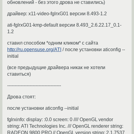
обновлений - без этого дрова не ставились)
драйвер: x11-video-fglrxG01 версии 8.493-1.2
ati-fglrxG01-kmp-default версии 8.493_2.6.22.17_0.1-
1.2
ставил способом *одним кликом* с сайта
http://ru.opensuse.org/ATI
/ после установки aticonfig --
initial
(все предыдущие драйвера никак не хотели
ставиться)
------------------------------------
Дрова стоят:
после установки aticonfig --initial
fglrxinfo: display: :0.0 screen: 0 //// OpenGL vendor
string: ATI Technologies Inc. /// OpenGL renderer string:
RADEON 9800 PRO // OpenGL version string: 2.1.7537