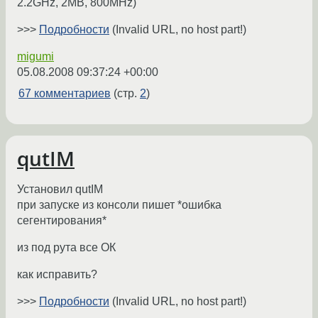
2.2GHz, 2MB, 800MHz)
>>>
Подробности
(Invalid URL, no host part!)
migumi
05.08.2008 09:37:24 +00:00
67 комментариев
(стр.
2
)
qutIM
Установил qutIM
при запуске из консоли пишет *ошибка
сегентирования*
из под рута все ОК
как исправить?
>>>
Подробности
(Invalid URL, no host part!)