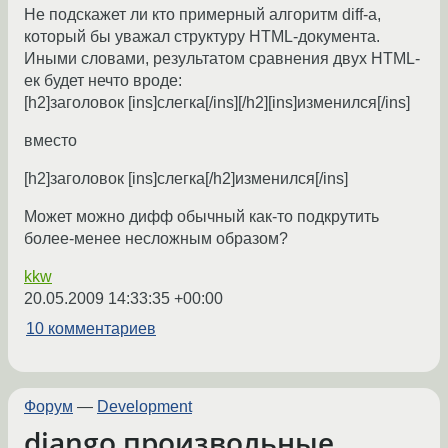
Не подскажет ли кто примерный алгоритм diff-а,
который бы уважал структуру HTML-документа.
Иными словами, результатом сравнения двух HTML-
ек будет нечто вроде:
[h2]заголовок [ins]слегка[/ins][/h2][ins]изменился[/ins]
вместо
[h2]заголовок [ins]слегка[/h2]изменился[/ins]
Может можно дифф обычный как-то подкрутить
более-менее несложным образом?
kkw
20.05.2009 14:33:35 +00:00
10 комментариев
Форум
—
Development
django произвольные