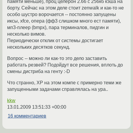
памяти меньше), проц целерон 2.66 с 256кб кэша на
борту. Сейчас на этом деле стоит zenwalk и как-то не
особо шустро ворочается -- постоянно запущены
иксы, xfce, опера (фф3 слишком много ест памяти),
мп3-плеер (bmpx), пара терминалов, пидгин и
несколько вимов.
Периодически отклик от системы достигает
нескольких десятков секунд.
Вопрос -- можно ли как-то это дело заставить
работать резвей? Подойдут все решения, вплоть до
смены дистриба на генту :-D
Что странно, XP на этом компе с примерно теми же
запущенными задачами справлялась на ура..
kkw
13.01.2009 13:51:33 +00:00
16 комментариев