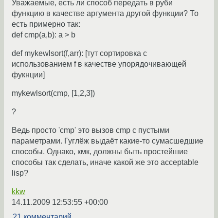
Уважаемые, есть ли способ передать в руби
функцию в качестве аргумента другой функции? То
есть примерно так:
def cmp(a,b): a > b
def mykewlsort(f,arr): [тут сортировка с
использованием f в качестве упорядочивающей
фукнции]
mykewlsort(cmp, [1,2,3])
?
Ведь просто 'cmp' это вызов cmp с пустыми
параметрами. Гуглёж выдаёт какие-то сумасшедшие
способы. Однако, кмк, должны быть простейшие
способы так сделать, иначе какой же это acceptable
lisp?
kkw
14.11.2009 12:53:55 +00:00
21 комментарий