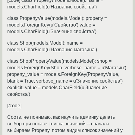
[code] class Property(models.Model): name =
models.CharField(u'Название свойства')
class PropertyValue(models.Model): property =
models.ForeignKey(u'Свойство') value =
models.CharField(u'Значение свойства')
class Shop(models.Model): name =
models.CharField(u'Название магазина')
class ShopPropertyValue(models.Model): shop =
models.ForeignKey(Shop, verbose_name = u'Магазин')
property_value = models.ForeignKey(PropertyValue,
blank = True, verbose_name = u'Значение свойства')
explicit_value = models.CharField(u'Значение
свойства')
[/code]
Соотв. не понимаю, как научить админку делать
выбор при показе списка значений -- сначала
выбираем Property, потом видим список значений у