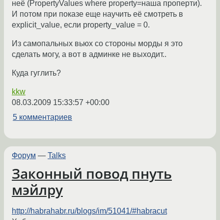
неё (PropertyValues where property=наша проперти).
И потом при показе еще научить её смотреть в
explicit_value, если property_value = 0.
Из самопальных вьюх со стороны морды я это
сделать могу, а вот в админке не выходит..
Куда гуглить?
kkw
08.03.2009 15:33:57 +00:00
5 комментариев
Форум
—
Talks
Законный повод пнуть
мэйлру
http://habrahabr.ru/blogs/im/51041/#habracut