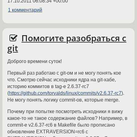
17.10.2011 06:08:34 +00:00
1 комментарий
Помогите разобраться с
git
Доброго времени суток!
Первый раз работаю с git-ом и не могу понять кое
что. Смотрю сейчас исходники ядра на git-хабе,
историю коммитов в tag-е 2.6.37-rc7
(
https://github.com/torvalds/linux/commits/v2.6.37-rc7
).
Не могу понять логику commit-ов, которые merge.
Почему при попытке посмотреть исходники я вижу
какое-то не такое содержание файлов? Например, в
commit-е v2.6.37-rc6 в Makefile было прописано
обновление EXTRAVERSION=rc6 с