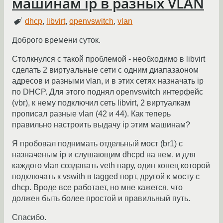
машинам ip в разных VLAN
dhcp
,
libvirt
,
openvswitch
,
vlan
Доброго времени суток.
Столкнулся с такой проблемой - необходимо в libvirt
сделать 2 виртуальные сети с одним диапазаоном
адресов и разными vlan, и в этих сетях назначать ip
по DHCP. Для этого поднял openvswitch интерфейс
(vbr), к нему подключил сеть libvirt, 2 виртуалкам
прописал разные vlan (42 и 44). Как теперь
правильно настроить выдачу ip этим машинам?
Я пробовал поднимать отдельный мост (br1) с
назначеным ip и слушающим dhcpd на нем, и для
каждого vlan создавать veth пару, один конец которой
подключать к vswith в tagged порт, другой к мосту с
dhcp. Вроде все работает, но мне кажется, что
должен быть более простой и правильный путь.
Спасибо.