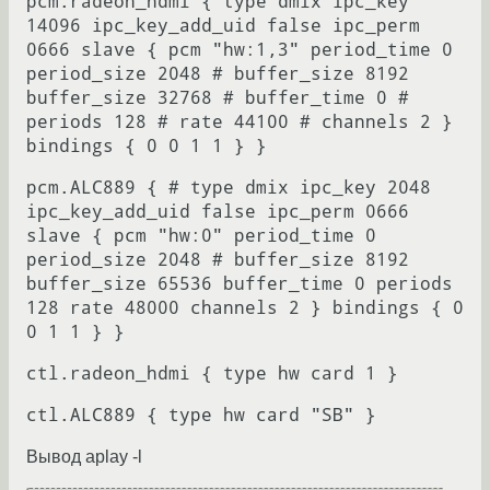
pcm.radeon_hdmi { type dmix ipc_key
14096 ipc_key_add_uid false ipc_perm
0666 slave { pcm "hw:1,3" period_time 0
period_size 2048 # buffer_size 8192
buffer_size 32768 # buffer_time 0 #
periods 128 # rate 44100 # channels 2 }
bindings { 0 0 1 1 } }
pcm.ALC889 { # type dmix ipc_key 2048
ipc_key_add_uid false ipc_perm 0666
slave { pcm "hw:0" period_time 0
period_size 2048 # buffer_size 8192
buffer_size 65536 buffer_time 0 periods
128 rate 48000 channels 2 } bindings { 0
0 1 1 } }
ctl.radeon_hdmi { type hw card 1 }
ctl.ALC889 { type hw card "SB" }
Вывод aplay -l