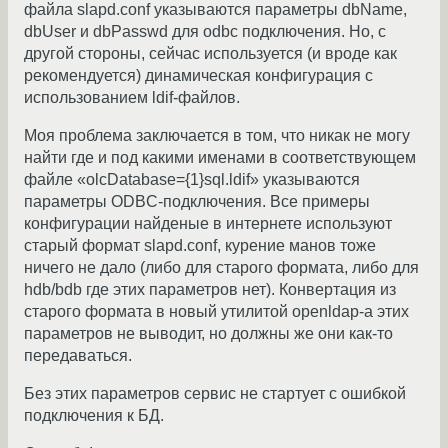
файла slapd.conf указываются параметры dbName,
dbUser и dbPasswd для odbc подключения. Но, с
другой стороны, сейчас используется (и вроде как
рекомендуется) динамическая конфигурация с
использованием ldif-файлов.
Моя проблема заключается в том, что никак не могу
найти где и под какими именами в соответствующем
файле «olcDatabase={1}sql.ldif» указываются
параметры ODBC-подключения. Все примеры
конфигурации найденые в интернете используют
старый формат slapd.conf, курение манов тоже
ничего не дало (либо для старого формата, либо для
hdb/bdb где этих параметров нет). Конвертация из
старого формата в новый утилитой openldap-а этих
параметров не выводит, но должны же они как-то
передаваться.
Без этих параметров сервис не стартует с ошибкой
подключения к БД.