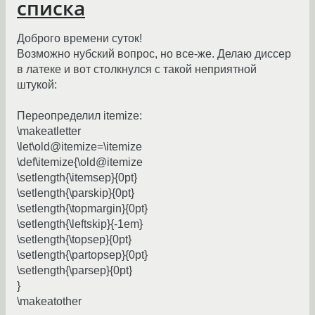
списка
Доброго времени суток!
Возможно нубский вопрос, но все-же. Делаю диссер
в латеке и вот столкнулся с такой неприятной
штукой:
Переопределил itemize:
\makeatletter
\let\old@itemize=\itemize
\def\itemize{\old@itemize
\setlength{\itemsep}{0pt}
\setlength{\parskip}{0pt}
\setlength{\topmargin}{0pt}
\setlength{\leftskip}{-1em}
\setlength{\topsep}{0pt}
\setlength{\partopsep}{0pt}
\setlength{\parsep}{0pt}
}
\makeatother