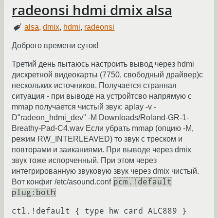
radeonsi hdmi dmix alsa
alsa
,
dmix
,
hdmi
,
radeonsi
Доброго времени суток!
Третий день пытаюсь настроить вывод через hdmi
дискретной видеокарты (7750, свободный драйвер)с
нескольких источников. Получается странная
ситуация - при выводе на устройтсво напрямую с
mmap получается чистый звук: aplay -v -
D"radeon_hdmi_dev" -M Downloads/Roland-GR-1-
Breathy-Pad-C4.wav Если убрать mmap (опцию -M,
режим RW_INTERLEAVED) то звук с треском и
повторами и заиканиями. При выводе через dmix
звук тоже испорченный. При этом через
интегрированную звуковую звук через dmix чистый.
pcm.!default
Вот конфиг /etc/asound.conf
plug:both
ctl.!default { type hw card ALC889 }