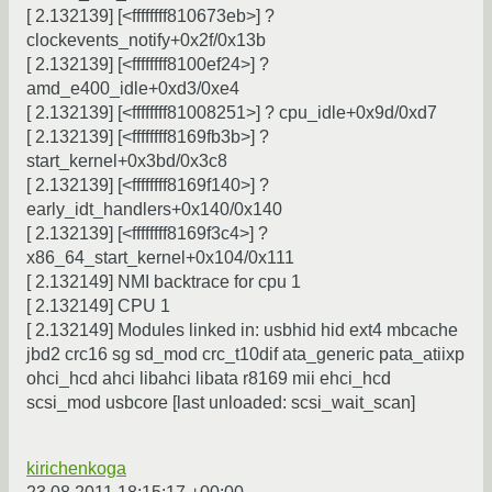
[ 2.132139] [<ffffffff810673eb>] ?
clockevents_notify+0x2f/0x13b
[ 2.132139] [<ffffffff8100ef24>] ?
amd_e400_idle+0xd3/0xe4
[ 2.132139] [<ffffffff81008251>] ? cpu_idle+0x9d/0xd7
[ 2.132139] [<ffffffff8169fb3b>] ?
start_kernel+0x3bd/0x3c8
[ 2.132139] [<ffffffff8169f140>] ?
early_idt_handlers+0x140/0x140
[ 2.132139] [<ffffffff8169f3c4>] ?
x86_64_start_kernel+0x104/0x111
[ 2.132149] NMI backtrace for cpu 1
[ 2.132149] CPU 1
[ 2.132149] Modules linked in: usbhid hid ext4 mbcache
jbd2 crc16 sg sd_mod crc_t10dif ata_generic pata_atiixp
ohci_hcd ahci libahci libata r8169 mii ehci_hcd
scsi_mod usbcore [last unloaded: scsi_wait_scan]
kirichenkoga