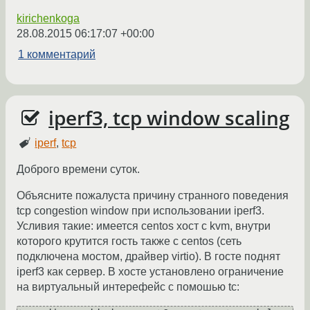
kirichenkoga
28.08.2015 06:17:07 +00:00
1 комментарий
iperf3, tcp window scaling
iperf
,
tcp
Доброго времени суток.
Объясните пожалуста причину странного поведения
tcp congestion window при использовании iperf3.
Усливия такие: имеется centos хост с kvm, внутри
которого крутится гость также с centos (сеть
подключена мостом, драйвер virtio). В госте поднят
iperf3 как сервер. В хосте установлено ограничение
на виртуальный интерефейс с помошью tc: