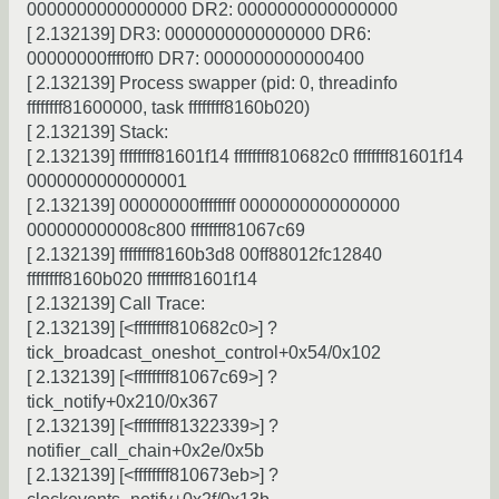
0000000000000000 DR2: 0000000000000000
[ 2.132139] DR3: 0000000000000000 DR6:
00000000ffff0ff0 DR7: 0000000000000400
[ 2.132139] Process swapper (pid: 0, threadinfo
ffffffff81600000, task ffffffff8160b020)
[ 2.132139] Stack:
[ 2.132139] ffffffff81601f14 ffffffff810682c0 ffffffff81601f14
0000000000000001
[ 2.132139] 00000000ffffffff 0000000000000000
000000000008c800 ffffffff81067c69
[ 2.132139] ffffffff8160b3d8 00ff88012fc12840
ffffffff8160b020 ffffffff81601f14
[ 2.132139] Call Trace:
[ 2.132139] [<ffffffff810682c0>] ?
tick_broadcast_oneshot_control+0x54/0x102
[ 2.132139] [<ffffffff81067c69>] ?
tick_notify+0x210/0x367
[ 2.132139] [<ffffffff81322339>] ?
notifier_call_chain+0x2e/0x5b
[ 2.132139] [<ffffffff810673eb>] ?