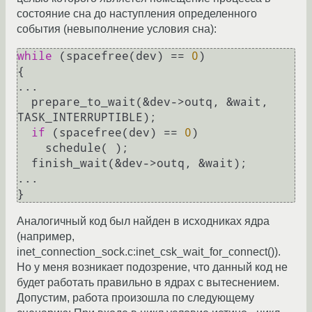
состояние сна до наступления определенного
события (невыполнение условия сна):
while
 (spacefree(dev) == 
0
)

{

...

  prepare_to_wait(&dev->outq, &wait, 
TASK_INTERRUPTIBLE);

if
 (spacefree(dev) == 
0
)

    schedule( );

  finish_wait(&dev->outq, &wait); 

...

Аналогичный код был найден в исходниках ядра
(например,
inet_connection_sock.c:inet_csk_wait_for_connect()).
Но у меня возникает подозрение, что данный код не
будет работать правильно в ядрах с вытеснением.
Допустим, работа произошла по следующему