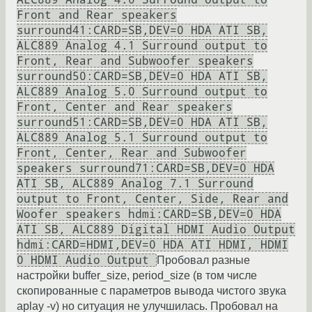
Front and Rear speakers
surround41:CARD=SB,DEV=0 HDA ATI SB,
ALC889 Analog 4.1 Surround output to
Front, Rear and Subwoofer speakers
surround50:CARD=SB,DEV=0 HDA ATI SB,
ALC889 Analog 5.0 Surround output to
Front, Center and Rear speakers
surround51:CARD=SB,DEV=0 HDA ATI SB,
ALC889 Analog 5.1 Surround output to
Front, Center, Rear and Subwoofer
speakers surround71:CARD=SB,DEV=0 HDA
ATI SB, ALC889 Analog 7.1 Surround
output to Front, Center, Side, Rear and
Woofer speakers hdmi:CARD=SB,DEV=0 HDA
ATI SB, ALC889 Digital HDMI Audio Output
hdmi:CARD=HDMI,DEV=0 HDA ATI HDMI, HDMI
0 HDMI Audio Output
Пробовал разные
настройки buffer_size, period_size (в том числе
скопированные с параметров вывода чистого звука
aplay -v) но ситуация не улучшилась. Пробовал на