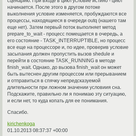
сценарию: При входе в цикл условие истино - цикл
начинается. После этого в другом потоке
выколнения условие изменяется, пробуждаются все
процессы, находящиеся в очереди outq (нашего там
еще нет). Затем первый поток выполняет метод
prepare_to_wait - процесс помещается в очередь, а
его состояние - TASK_INTERRUPTIBLE, но процесс
все еще на процессоре и, по идее, проверив условие
засыпания должен пропустить вызов shedule и
перейти в состояние TASK_RUNNING в методе
finish_wait. Однако, до вызова finish_wait он может
быть вытеснен другим процессом или прерыванием
и отправиться в спячку непредсказуемой
длительности при ложном значении условиия сна.
Подскажите, правильно ли я понимаю эту ситуацию,
и если нет, то куда копать для ее понимания.
Спасибо.
kirichenkoga
01.10.2013 08:37:37 +00:00