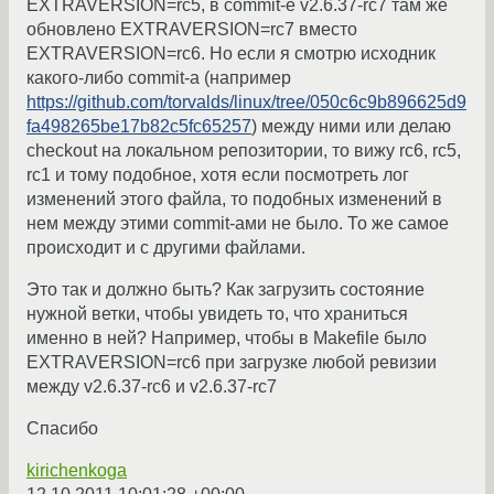
EXTRAVERSION=rc5, в commit-е v2.6.37-rc7 там же
обновлено EXTRAVERSION=rc7 вместо
EXTRAVERSION=rc6. Но если я смотрю исходник
какого-либо commit-а (например
https://github.com/torvalds/linux/tree/050c6c9b896625d9
fa498265be17b82c5fc65257
) между ними или делаю
checkout на локальном репозитории, то вижу rc6, rc5,
rc1 и тому подобное, хотя если посмотреть лог
изменений этого файла, то подобных изменений в
нем между этими commit-ами не было. То же самое
происходит и с другими файлами.
Это так и должно быть? Как загрузить состояние
нужной ветки, чтобы увидеть то, что храниться
именно в ней? Например, чтобы в Makefile было
EXTRAVERSION=rc6 при загрузке любой ревизии
между v2.6.37-rc6 и v2.6.37-rc7
Спасибо
kirichenkoga