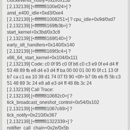
clockevents_notify+0x2f/0x13b
[ 2.132139] [<ffffffff8100ef24>] ?
amd_e400_idle+0xd3/0xe4
[ 2.132139] [<ffffffff81008251>] ? cpu_idle+0x9d/0xd7
[ 2.132139] [<ffffffff8169fb3b>] ?
start_kernel+0x3bd/0x3c8
[ 2.132139] [<ffffffff8169f140>] ?
early_idt_handlers+0x140/0x140
[ 2.132139] [<ffffffff8169f3c4>] ?
x86_64_start_kernel+0x104/0x111
[ 2.132139] Code: c0 0f 95 c0 0f b6 c0 c3 e9 0f e4 d4 ff
53 48 89 fb e8 d4 e3 d4 ff ba 00 00 01 00 f0 0f c1 13 0f
b7 ca c1 ea 10 39 d1 74 07 f3 90 <0f> b7 0b eb f5 5b c3
51 48 89 3c 24 e8 a6 e3 d4 ff 48 8b 3c 24
[ 2.132139] Call Trace:
[ 2.132139] [<ffffffff810682c0>] ?
tick_broadcast_oneshot_control+0x54/0x102
[ 2.132139] [<ffffffff81067c69>] ?
tick_notify+0x210/0x367
[ 2.132139] [<ffffffff81322339>] ?
notifier_call_chain+0x2e/0x5b