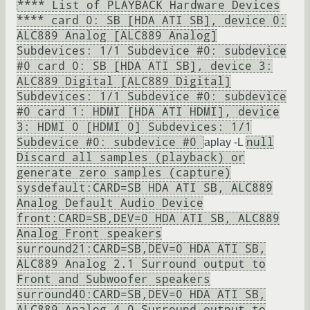
**** List of PLAYBACK Hardware Devices
**** card 0: SB [HDA ATI SB], device 0:
ALC889 Analog [ALC889 Analog]
Subdevices: 1/1 Subdevice #0: subdevice
#0 card 0: SB [HDA ATI SB], device 3:
ALC889 Digital [ALC889 Digital]
Subdevices: 1/1 Subdevice #0: subdevice
#0 card 1: HDMI [HDA ATI HDMI], device
3: HDMI 0 [HDMI 0] Subdevices: 1/1
Subdevice #0: subdevice #0
null
aplay -L
Discard all samples (playback) or
generate zero samples (capture)
sysdefault:CARD=SB HDA ATI SB, ALC889
Analog Default Audio Device
front:CARD=SB,DEV=0 HDA ATI SB, ALC889
Analog Front speakers
surround21:CARD=SB,DEV=0 HDA ATI SB,
ALC889 Analog 2.1 Surround output to
Front and Subwoofer speakers
surround40:CARD=SB,DEV=0 HDA ATI SB,
ALC889 Analog 4.0 Surround output to