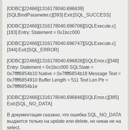
[ODBC][22466][1316178040.696639]
[SQLBindParameter.c][393] Exit:[SQL_SUCCESS]
[ODBC][22466][1316178040.696706][SQLExecute.c]
[183] Entry: Statement = 0x1bcc000
[ODBC][22466][1316178040.696747][SQLExecute.c]
[344] Exit:[SQL_ERROR]
[ODBC][22466][1316178040.696826][SQLError.c][348]
Entry: Statement = 0x1bcc000 SQLState =
0x7ffff6854b10 Native = 0x7ffff6854b18 Message Text =
0x7ffff6854910 Buffer Length = 511 Text Len Ptr =
0x7ffff6854b1e
[ODBC][22466][1316178040.696846][SQLError.c][385]
Exit:[SQL_NO_DATA]
В документации сказано, что ошибка SQL_NO_DATA
выдается только на update или delete, но никак не на
select.