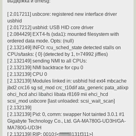
выдкржка и dmesg:
[ 2.017211] usbcore: registered new interface driver
usbhid
[ 2.017212] usbhid: USB HID core driver
[ 2.084429] EXT4-fs (sda1): mounted filesystem with
ordered data mode. Opts: (null)
[ 2.132149] INFO: rcu_sched_state detected stalls on
CPUs/tasks: { 0} (detected by 1, t=74992 jiffies)
[ 2.132149] sending NMI to all CPUs:
[ 2.132139] NMI backtrace for cpu 0
[ 2.132139] CPU 0
[ 2.132139] Modules linked in: usbhid hid ext4 mbcache
jbd2 crc16 sg sd_mod crc_t10dif ata_generic pata_atiixp
ohci_hcd ahci libahci libata r8169 mii ehci_hcd
scsi_mod usbcore [last unloaded: scsi_wait_scan]
[ 2.132139]
[ 2.132139] Pid: 0, comm: swapper Not tainted 3.0.1 #1
Gigabyte Technology Co., Ltd. GA-MA780G-UD3H/GA-
MA780G-UD3H
[ 2.132139] RIP: 0010:[<ffffffff8131f311>]