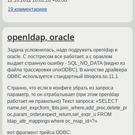
12.10.2011 10:01:28 +00:00
19 комментариев
openldap, oracle
Задача усложнилась, надо подружить openldap и
oracle. С постгресом все работает, а с ораклом
выдает странную ошибку - SQL_NO_DATA (видно из
файла трассировки unixODBC). В качестве драйвера
ODBC используется стандартный libsqora.so.11.1.
Странно, что если в конфиге убрать из запроса
параметр, то он отрабатывает (при этом openldap
работает не правильно) Текст запроса: «SELECT
name,sel_expr,from_tbls,join_where,add_proc,delete_pr
oc,param_order,expect_return,sel_expr_u FROM
ldap_attr_mappings where oc_map_id=?»
вот фрагмент трейса ODBC: