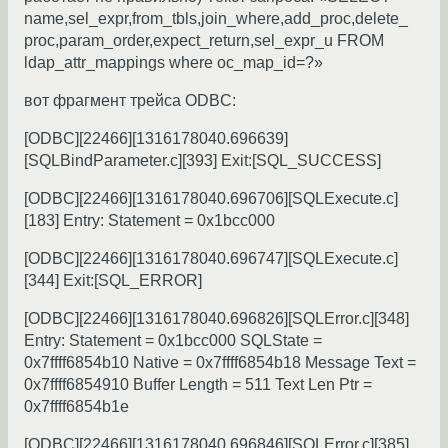
name,sel_expr,from_tbls,join_where,add_proc,delete_
proc,param_order,expect_return,sel_expr_u FROM
ldap_attr_mappings where oc_map_id=?»
вот фрагмент трейса ODBC:
[ODBC][22466][1316178040.696639]
[SQLBindParameter.c][393] Exit:[SQL_SUCCESS]
[ODBC][22466][1316178040.696706][SQLExecute.c]
[183] Entry: Statement = 0x1bcc000
[ODBC][22466][1316178040.696747][SQLExecute.c]
[344] Exit:[SQL_ERROR]
[ODBC][22466][1316178040.696826][SQLError.c][348]
Entry: Statement = 0x1bcc000 SQLState =
0x7ffff6854b10 Native = 0x7ffff6854b18 Message Text =
0x7ffff6854910 Buffer Length = 511 Text Len Ptr =
0x7ffff6854b1e
[ODBC][22466][1316178040.696846][SQLError.c][385]