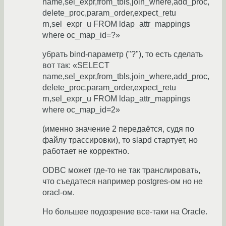
name,sel_expr,from_tbls,join_where,add_proc,
delete_proc,param_order,expect_retu
rn,sel_expr_u FROM ldap_attr_mappings
where oc_map_id=?»
убрать bind-параметр ("?"), то есть сделать
вот так: «SELECT
name,sel_expr,from_tbls,join_where,add_proc,
delete_proc,param_order,expect_retu
rn,sel_expr_u FROM ldap_attr_mappings
where oc_map_id=2»
(именно значение 2 передаётся, судя по
файлу трассировки), то slapd стартует, но
работает не корректно.
ODBC может где-то не так транслировать,
что съедатеся например postgres-ом но не
oracl-ом.
Но большее подозрение все-таки на Oracle.