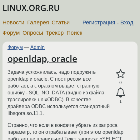
LINUX.ORG.RU
Новости
Галерея
Статьи
Регистрация
-
Вход
Форум
Опросы
Трекер
Поиск
Форум
—
Admin
openldap, oracle
Задача усложнилась, надо подружить
openldap и oracle. С постгресом все
0
работает, а с ораклом выдает странную
ошибку - SQL_NO_DATA (видно из файла
трассировки unixODBC). В качестве
1
драйвера ODBC используется стандартный
libsqora.so.11.1.
Странно, что если в конфиге убрать из запроса
параметр, то он отрабатывает (при этом openldap
работает не правильно) Текст запроса: «SELECT