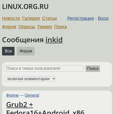
LINUX.ORG.RU
Новости
Галерея
Статьи
Регистрация
-
Вход
Форум
Опросы
Трекер
Поиск
Сообщения
inkid
Все
Форум
Поиск
Форум
—
General
Grub2 +
Fedora16+Android_x86