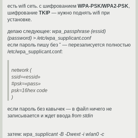
есть wifi сеть. с шифрованием
WPA-PSK/WPA2-PSK
,
шифрование
TKIP
— нужно поднять wifi при
установке.
делаю следующее:
wpa_passphrase (essid)
(password) > /etc/wpa_supplicant.conf
если пароль пишу без " — перезаписуется полностью
/etc/wpa_supplicant.conf:
network (
ssid=«essid»
#psk=«pass»
psk=16hex code
)
если пароль без кавычек — в файл ничего не
записывается и ждет ввода
from stdin
затем:
wpa_supplicant -B -Dwext -i wlan0 -c