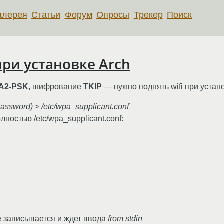
алерея
Статьи
Форум
Опросы
Трекер
Поиск
при установке Arch
A2-PSK
, шифрование
TKIP
— нужно поднять wifi при устан
assword) > /etc/wpa_supplicant.conf
ностью /etc/wpa_supplicant.conf:
е записывается и ждет ввода
from stdin