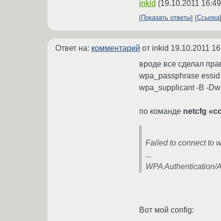
inkid
(
19.10.2011 16:49
Показать ответы
Ссылка
Ответ на:
комментарий
от inkid
19.10.2011 16
вроде все сделал пра
wpa_passphrase essid 
wpa_supplicant -B -Dwe
по команде
netcfg «c
Failed to connect to 
...
WPA Authentication/A
Вот мой config: