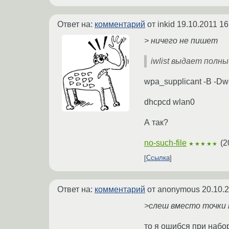
Ответ на:
комментарий
от inkid
19.10.2011 16
> ничего не пишет
iwlist выдает полн
wpa_supplicant -B -Dwe
dhcpcd wlan0
А так?
no-such-file
(
2
★★★★★
Ссылка
Ответ на:
комментарий
от anonymous
20.10.
>слеш вместо точки 
то я ошибся при набо