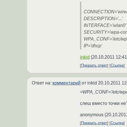
CONNECTION='wirel
DESCRIPTION='...'
INTERFACE='wlan0'
SECURITY='wpa-conf
WPA_CONF='/etc/wpa
IP='dhcp'
inkid
(
20.10.2011 12:41
Показать ответ
Ссылка
Ответ на:
комментарий
от inkid
20.10.2011 12
>WPA_CONF='/etc/wpa_
слеш вместо точки не
anonymous
(
20.10.201
Показать ответ
Ссылка