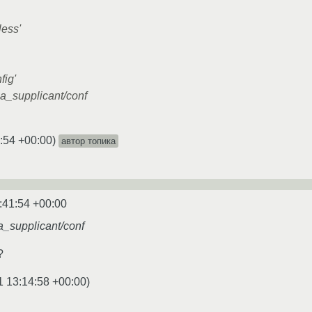
ess'
ig'
_supplicant/conf
:54 +00:00
)
автор топика
:41:54 +00:00
supplicant/conf
?
1 13:14:58 +00:00
)