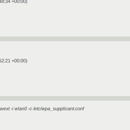
48:34 +00:00
)
52:21 +00:00
)
wext -i wlan0 -c /etc/wpa_supplicant.conf