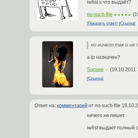
iwlist s что выдаёт?
no-such-file
(
1
★★★★★
Показать ответ
Ссылка
но ничего так и не
а ip назначен?
Sonsee
(
19.10.2011 
☆
Ссылка
Ответ на:
комментарий
от no-such-file
19.10.
ничего не пишет.
iwlist выдает полный 