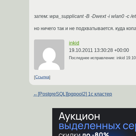
затем:
wpa_supplicant -B -Dwext -i wlan0 -c /e
но ничего так и не подхватывается. куда коп
inkid
19.10.2011 13:30:28 +00:00
Последнее исправление: inkid
19.10
Ссылка
←
[PostgreSQL][pgpool2] 1c кластер