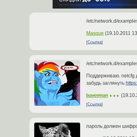
/etc/network.d/example
Masque
(
19.10.2011 13
Ссылка
/etc/network.d/example
Поддерживаю. netcfg 
забудь заглянуть
https
baverman
(
19.10.
★★★
Ссылка
пароль должен шифро