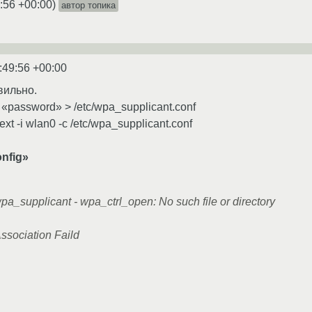
:56 +00:00
)
автор топика
:49:56 +00:00
вильно.
«password» > /etc/wpa_supplicant.conf
xt -i wlan0 -c /etc/wpa_supplicant.conf
onfig»
wpa_supplicant - wpa_ctrl_open: No such file or directory
ssociation Faild