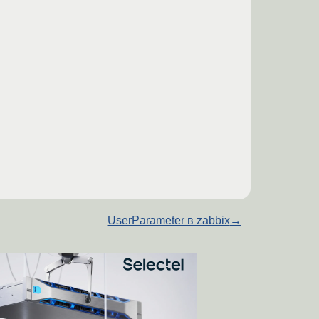
UserParameter в zabbix
→