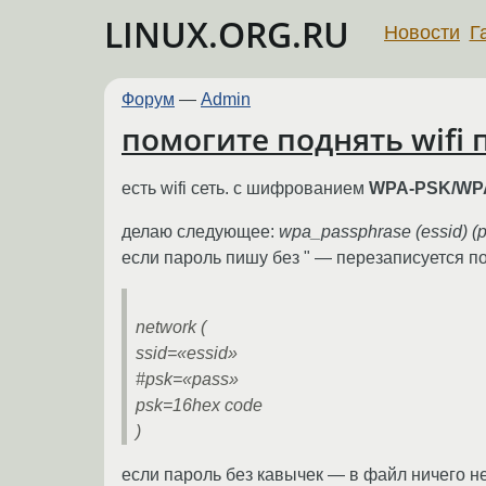
LINUX.ORG.RU
Новости
Г
Форум
—
Admin
помогите поднять wifi 
есть wifi сеть. с шифрованием
WPA-PSK/WP
делаю следующее:
wpa_passphrase (essid) (p
если пароль пишу без " — перезаписуется пол
network (
ssid=«essid»
#psk=«pass»
psk=16hex code
)
если пароль без кавычек — в файл ничего н