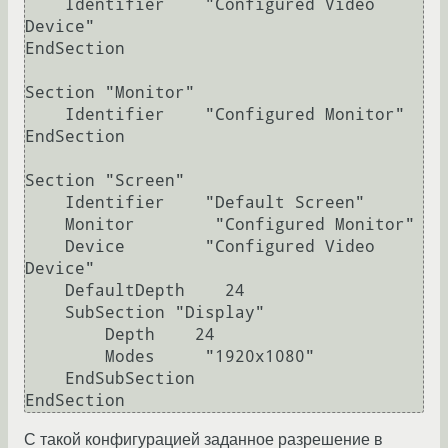
    Identifier    "Configured Video 
Device"

EndSection

Section "Monitor"

    Identifier    "Configured Monitor"

EndSection

Section "Screen"

    Identifier    "Default Screen"

    Monitor        "Configured Monitor"

    Device        "Configured Video 
Device"

    DefaultDepth    24

    SubSection "Display"

        Depth    24

        Modes     "1920x1080"

    EndSubSection

EndSection
С такой конфигурацией заданное разрешение в