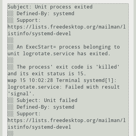
Subject: Unit process exited

░░ Defined-By: systemd

░░ Support: 
https://lists.freedesktop.org/mailman/l
istinfo/systemd-devel

░░ 

░░ An ExecStart= process belonging to 
unit logrotate.service has exited.

░░ 

░░ The process' exit code is 'killed' 
and its exit status is 15.

мар 15 10:02:28 Terminal systemd[1]: 
logrotate.service: Failed with result 
'signal'.

░░ Subject: Unit failed

░░ Defined-By: systemd

░░ Support: 
https://lists.freedesktop.org/mailman/l
istinfo/systemd-devel

░░ 
