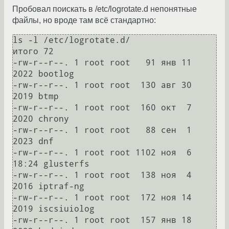
Пробовал поискать в /etc/logrotate.d непонятные
файлы, но вроде там всё стандартно:
ls -l /etc/logrotate.d/

итого 72

-rw-r--r--. 1 root root   91 янв 11  
2022 bootlog

-rw-r--r--. 1 root root  130 авг 30  
2019 btmp

-rw-r--r--. 1 root root  160 окт  7  
2020 chrony

-rw-r--r--. 1 root root   88 сен  1  
2023 dnf

-rw-r--r--. 1 root root 1102 ноя  6 
18:24 glusterfs

-rw-r--r--. 1 root root  138 ноя  4  
2016 iptraf-ng

-rw-r--r--. 1 root root  172 ноя 14  
2019 iscsiuiolog

-rw-r--r--. 1 root root  157 янв 18  