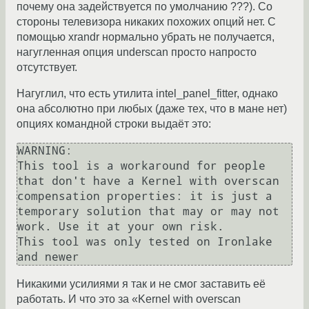
почему она задействуется по умолчанию ???). Со
стороны телевизора никаких похожих опций нет. С
помощью xrandr нормально убрать не получается,
нагугленная опция underscan просто напросто
отсутствует.
Нагуглил, что есть утилита intel_panel_fitter, однако
она абсолютно при любых (даже тех, что в мане нет)
опциях командной строки выдаёт это:
WARNING:

This tool is a workaround for people 
that don't have a Kernel with overscan 
compensation properties: it is just a 
temporary solution that may or may not 
work. Use it at your own risk.

This tool was only tested on Ironlake 
Никакими усилиями я так и не смог заставить её
работать. И что это за «Kernel with overscan