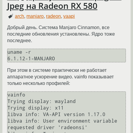
Jpeg на Radeon RX 580
arch
,
manjaro
,
radeon
,
vaapi
Добрый день. Система Manjaro Cinnamon, все
последние обновления установлены. Ядро тоже
последнее.
uname -r

6.1.12-1-MANJARO
При этом в системе практически не работает
аппаратное ускорение видео. vainfo показывает
только несколько профилей:
vainfo 

Trying display: wayland

Trying display: x11

libva info: VA-API version 1.17.0

libva info: User environment variable 
requested driver 'radeonsi'
