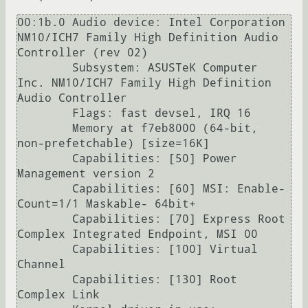
00:1b.0 Audio device: Intel Corporation 
NM10/ICH7 Family High Definition Audio 
Controller (rev 02)

	Subsystem: ASUSTeK Computer 
Inc. NM10/ICH7 Family High Definition 
Audio Controller

	Flags: fast devsel, IRQ 16

	Memory at f7eb8000 (64-bit, 
non-prefetchable) [size=16K]

	Capabilities: [50] Power 
Management version 2

	Capabilities: [60] MSI: Enable- 
Count=1/1 Maskable- 64bit+

	Capabilities: [70] Express Root 
Complex Integrated Endpoint, MSI 00

	Capabilities: [100] Virtual 
Channel

	Capabilities: [130] Root 
Complex Link
