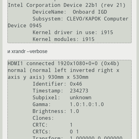
Intel Corporation Device 22b1 (rev 21)

        DeviceName:  Onboard IGD

        Subsystem: CLEVO/KAPOK Computer 
Device 0945

        Kernel driver in use: i915

и xrandr --verbose
HDMI1 connected 1920x1080+0+0 (0x4b) 
normal (normal left inverted right x 
axis y axis) 930mm x 530mm

        Identifier: 0x46

        Timestamp:  234273

        Subpixel:   unknown

        Gamma:      1.0:1.0:1.0

        Brightness: 1.0

        Clones:

        CRTC:       1

        CRTCs:      0 1

        Transform:  1.000000 0.000000 