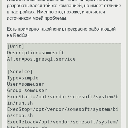
разрабатывался той же компанией, но имеет отличие
в настройках. Именно это, похоже, и является
источником моей проблемы.
Есть примерно такой юнит, прекрасно работающий
на RedOs:
[Unit]

Description=somesoft

After=postgresql.service

[Service]

Type=simple

User=someuser

Group=someuser

ExecStart=/opt/vendor/somesoft/system/b
in/run.sh

ExecStop=/opt/vendor/somesoft/system/bi
n/stop.sh

ExecReload=/opt/vendor/somesoft/system/