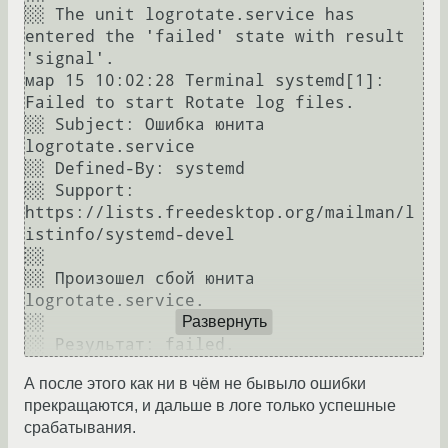
░░ The unit logrotate.service has 
entered the 'failed' state with result 
'signal'.

мар 15 10:02:28 Terminal systemd[1]: 
Failed to start Rotate log files.

░░ Subject: Ошибка юнита 
logrotate.service

░░ Defined-By: systemd

░░ Support: 
https://lists.freedesktop.org/mailman/l
istinfo/systemd-devel

░░ 

░░ Произошел сбой юнита 
logrotate.service.

░░ 

Развернуть
А после этого как ни в чём не бывыло ошибки
прекращаются, и дальше в логе только успешные
срабатывания.