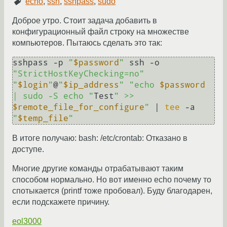
echo
,
ssh
,
sshpass
,
sudo
Доброе утро. Стоит задача добавить в
конфигурационный файл строку на множестве
компьютеров. Пытаюсь сделать это так:
sshpass -p 
"
$password
"
 ssh -o 
"StrictHostKeyChecking=no"
"
$login
"
@
"
$ip_address
"
"echo 
$password
| sudo -S echo "
Test
" >> 
$remote_file_for_configure
"
 | 
tee
 -a 
"
$temp_file
"
В итоге получаю: bash: /etc/crontab: Отказано в
доступе.
Многие другие команды отрабатывают таким
способом нормально. Но вот именно echo почему то
спотыкается (printf тоже пробовал). Буду благодарен,
если подскажете причину.
eol3000