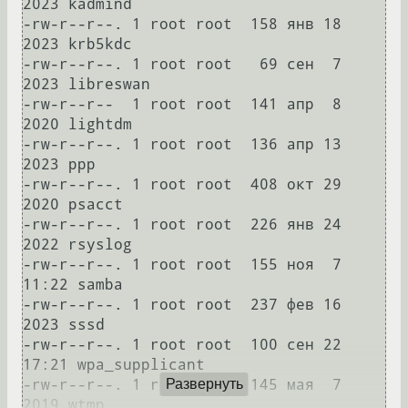
2023 kadmind

-rw-r--r--. 1 root root  158 янв 18  
2023 krb5kdc

-rw-r--r--. 1 root root   69 сен  7  
2023 libreswan

-rw-r--r--  1 root root  141 апр  8  
2020 lightdm

-rw-r--r--. 1 root root  136 апр 13  
2023 ppp

-rw-r--r--. 1 root root  408 окт 29  
2020 psacct

-rw-r--r--. 1 root root  226 янв 24  
2022 rsyslog

-rw-r--r--. 1 root root  155 ноя  7 
11:22 samba

-rw-r--r--. 1 root root  237 фев 16  
2023 sssd

-rw-r--r--. 1 root root  100 сен 22 
17:21 wpa_supplicant

-rw-r--r--. 1 root root  145 мая  7  
Развернуть