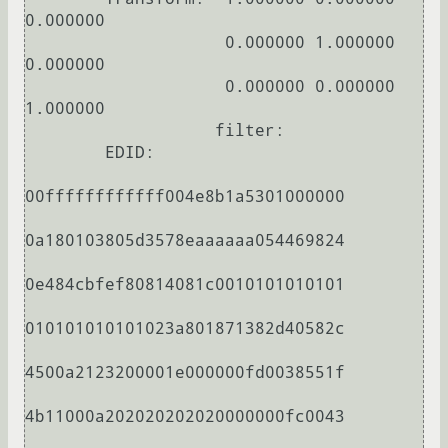
0.000000

                    0.000000 1.000000 
0.000000

                    0.000000 0.000000 
1.000000

                   filter:

        EDID:

00ffffffffffff004e8b1a5301000000

0a180103805d3578eaaaaaa054469824

0e484cbfef80814081c0010101010101

010101010101023a801871382d40582c

4500a2123200001e000000fd0038551f

4b11000a202020202020000000fc0043
