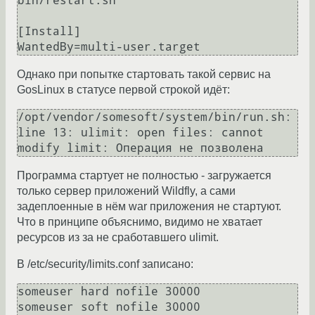
bin/restart.sh

[Install]

Однако при попытке стартовать такой сервис на
GosLinux в статусе первой строкой идёт:
/opt/vendor/somesoft/system/bin/run.sh: 
line 13: ulimit: open files: cannot 
Программа стартует не полностью - загружается
только сервер приложений Wildfly, а сами
задеплоенные в нём war приложения не стартуют.
Что в принципе объяснимо, видимо не хватает
ресурсов из за не сработавшего ulimit.
В /etc/security/limits.conf записано:
someuser hard nofile 30000

someuser soft nofile 30000
