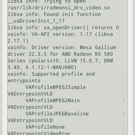
libva info: Trying to open 
/usr/lib/dri/radeonsi_drv_video.so

libva info: Found init function 
__vaDriverInit_1_17

libva info: va_openDriver() returns 0

vainfo: VA-API version: 1.17 (libva 
2.17.1)

vainfo: Driver version: Mesa Gallium 
driver 22.3.5 for AMD Radeon RX 580 
Series (polaris10, LLVM 15.0.7, DRM 
3.49, 6.1.12-1-MANJARO)

vainfo: Supported profile and 
entrypoints

      VAProfileMPEG2Simple            :	
VAEntrypointVLD

      VAProfileMPEG2Main              :	
VAEntrypointVLD

      VAProfileJPEGBaseline           :	
VAEntrypointVLD

      VAProfileNone                   :	