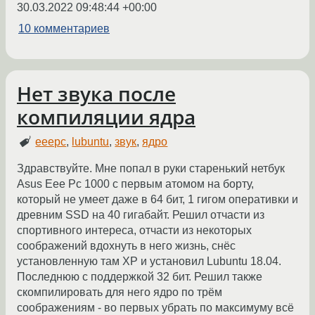
30.03.2022 09:48:44 +00:00
10 комментариев
Нет звука после
компиляции ядра
eeepc
,
lubuntu
,
звук
,
ядро
Здравствуйте. Мне попал в руки старенький нетбук
Asus Eee Pc 1000 с первым атомом на борту,
который не умеет даже в 64 бит, 1 гигом оперативки и
древним SSD на 40 гигабайт. Решил отчасти из
спортивного интереса, отчасти из некоторых
соображений вдохнуть в него жизнь, снёс
установленную там XP и установил Lubuntu 18.04.
Последнюю с поддержкой 32 бит. Решил также
скомпилировать для него ядро по трём
соображениям - во первых убрать по максимуму всё