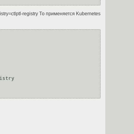
istry=ctlptl-registry То применяется Kubernetes
stry
