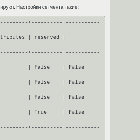
ируют. Настройки сегмента такие:
---------+----------+-----------
tributes | reserved | 
---------+----------+-----------
  | False    | False          
  | False    | False          
  | False    | False          
  | True     | False          
---------+----------+-----------