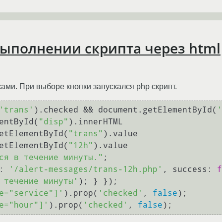
 выполнении скрипта через html
ами. При выборе кнопки запускался php скрипт.
'trans'
).checked && document.getElementById(
'
tElementById(
"disp"
).innerHTML 

 document.getElementById(
"trans"
).value

 document.getElementById(
"12h"
).value  

ся в течение минуты."
;  

url: 
'/alert-messages/trans-12h.php'
, success: 
f
 течение минуты'
); } });

e="service"]'
).prop(
'checked'
, 
false
);

e="hour"]'
).prop(
'checked'
, 
false