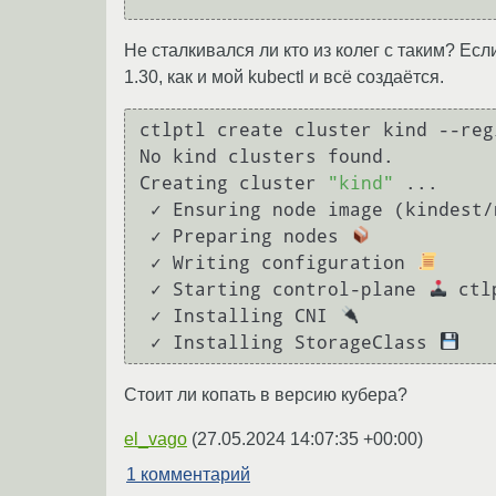
Не сталкивался ли кто из колег с таким? Если з
1.30, как и мой kubectl и всё создаётся.
ctlptl create cluster kind --reg
No kind clusters found.

Creating cluster 
"kind"
 ...

 ✓ Ensuring node image (kindest
 ✓ Preparing nodes 
 ✓ Writing configuration 
 ✓ Starting control-plane 
 ctl
 ✓ Installing CNI 
 ✓ Installing StorageClass 
Стоит ли копать в версию кубера?
el_vago
(
27.05.2024 14:07:35 +00:00
)
1 комментарий