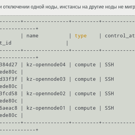
и отключении одной ноды, инстансы на другие ноды не мигр
-------+---------------+---------+-----------
------------+

       | name          | 
type
    | control_at
t_id                  |

-------+---------------+---------+-----------
------------+

d27 | kz-opennode04 | compute | SSH              
de80c |

f3f | kz-opennode03 | compute | SSH              
de80c |

d58 | kz-opennode02 | compute | SSH              
de80c |

ac8 | kz-opennode01 | compute | SSH              
de80c |

-------+---------------+---------+-----------
------------+
