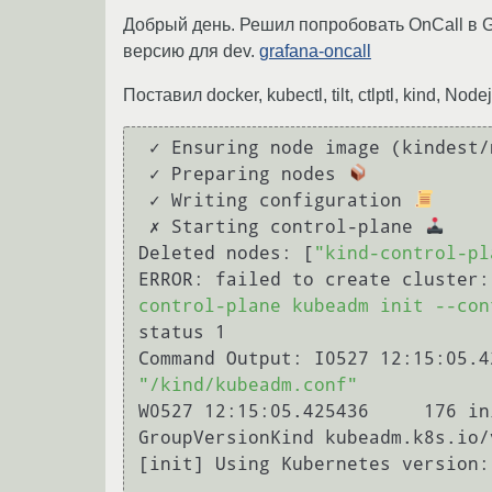
Добрый день. Решил попробовать OnCall в Gra
версию для dev.
grafana-oncall
Поставил docker, kubectl, tilt, ctlptl, kind, N
 ✓ Ensuring node image (kindest
 ✓ Preparing nodes 
 ✓ Writing configuration 
 ✗ Starting control-plane 
Deleted nodes: [
"kind-control-pl
ERROR: failed to create cluster:
control-plane kubeadm init --con
status 1

"/kind/kubeadm.conf"
W0527 12:15:05.425436     176 in
GroupVersionKind kubeadm.k8s.io/
[init] Using Kubernetes version: 