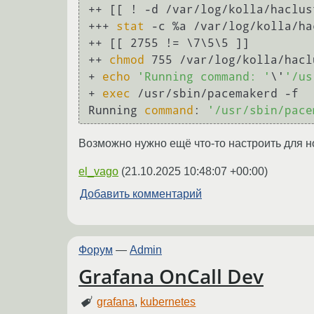
++ [[ ! -d /var/log/kolla/haclust
+++ 
stat
 -c %a /var/log/kolla/ha
++ [[ 2755 != \7\5\5 ]]

++ 
chmod
 755 /var/log/kolla/haclu
+ 
echo
'Running command: '
\'
'/us
+ 
exec
 /usr/sbin/pacemakerd -f

Running 
command
: 
'/usr/sbin/pace
Возможно нужно ещё что-то настроить для н
el_vago
(
21.10.2025 10:48:07 +00:00
)
Добавить комментарий
Форум
—
Admin
Grafana OnCall Dev
grafana
,
kubernetes