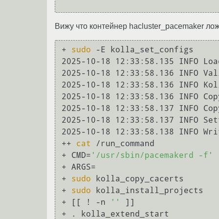
Вижу что контейнер hacluster_pacemaker ложит
+ 
sudo
 -E kolla_set_configs

2025-10-18 12:33:58.135 INFO Loa
2025-10-18 12:33:58.136 INFO Val
2025-10-18 12:33:58.136 INFO Kol
2025-10-18 12:33:58.136 INFO Cop
2025-10-18 12:33:58.137 INFO Cop
2025-10-18 12:33:58.137 INFO Set
2025-10-18 12:33:58.138 INFO Wri
++ 
cat
 /run_command

+ CMD=
'/usr/sbin/pacemakerd -f'
+ ARGS=

+ 
sudo
 kolla_copy_cacerts

+ 
sudo
 kolla_install_projects

+ [[ ! -n 
''
 ]]

+ . kolla_extend_start
