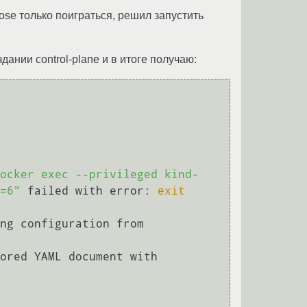
pose только поиграться, решил запустить
создании control-plane и в итоге получаю:
ocker exec --privileged kind-
=6"
 failed with error: 
exit
Command Output: I0527 12:15:05.423249     176 initconfiguration.go:255] loading configuration from 
ored YAML document with 