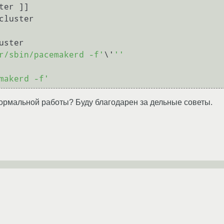
er ]]

cluster

ster

r/sbin/pacemakerd -f'
\'
''
makerd -f'
ормальной работы? Буду благодарен за дельные советы.