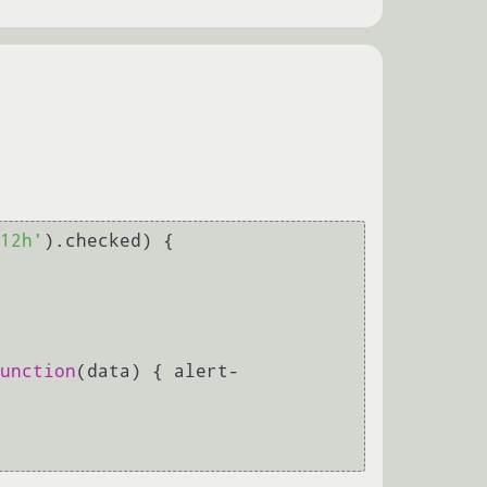
12h'
).checked) { 

unction
(data) { alert-