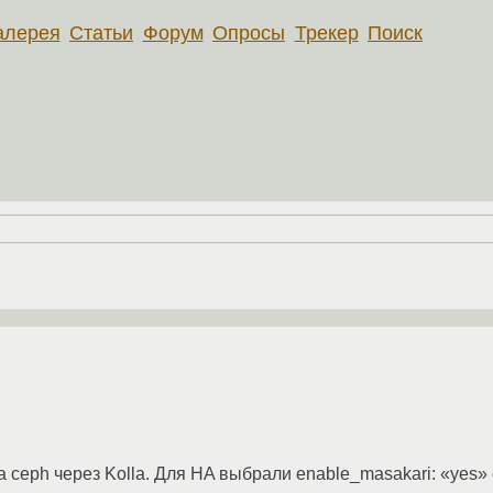
алерея
Статьи
Форум
Опросы
Трекер
Поиск
 ceph через Kolla. Для HA выбрали enable_masakari: «yes» 