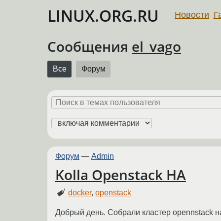
LINUX.ORG.RU
Новости
Г
Сообщения
el_vago
Все
Форум
Форум
—
Admin
Kolla Openstack HA
docker
,
openstack
Добрый день. Собрали кластер opennstack на