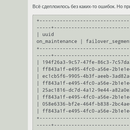
Всё сдеплоилось без каких-то ошибок. Но пр
+-------------------------------
-----+--------------------------
| uuid                          
on_maintenance | failover_segmen
+-------------------------------
-----+--------------------------
| 194f26a3-9c57-47fe-86c3-7c57da384
| ff843a1f-e495-4fc0-a56e-2b1e1ee
| ec1cb5f6-9905-4b3f-aeeb-3ad82ad33
| ff843a1f-e495-4fc0-a56e-2b1e1ee
| 25ac1816-dc7d-4a12-9e44-a82a0e3fc
| ff843a1f-e495-4fc0-a56e-2b1e1ee
| 058e6336-bf2e-464f-b838-2bc4ae6ae
| ff843a1f-e495-4fc0-a56e-2b1e1ee
+-------------------------------
-----+--------------------------