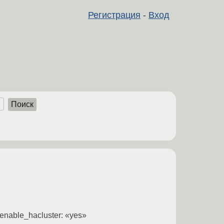
Регистрация
-
Вход
Поиск
enable_hacluster: «yes»