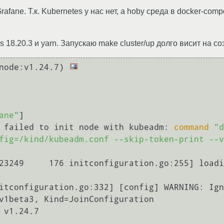
fane. Т.к. Kubernetes у нас нет, а hoby среда в docker-com
odejs 18.20.3 и yarn. Запускаю make cluster/up долго висит на 
/node:v1.24.7) 
ane"
]

 failed to init node with kubeadm: 
command
"d
fig=/kind/kubeadm.conf --skip-token-print --v
itconfiguration.go:332] [config] WARNING: Ign
v1beta3, Kind=JoinConfiguration

v1.24.7
