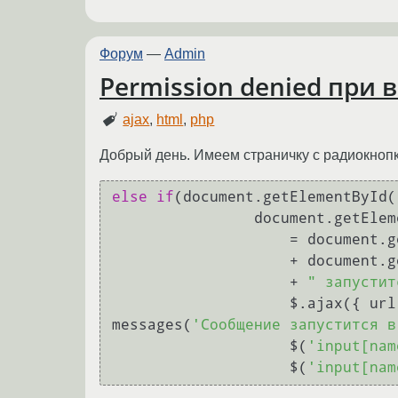
Форум
—
Admin
Permission denied при
ajax
,
html
,
php
Добрый день. Имеем страничку с радиокнопк
else
if
(document.getElementById(
                document.ge
                    =
                    +
                    + 
" запустит
                    $.ajax({ 
messages(
'Сообщение запустится в
                    $(
'input[nam
                    $(
'input[nam