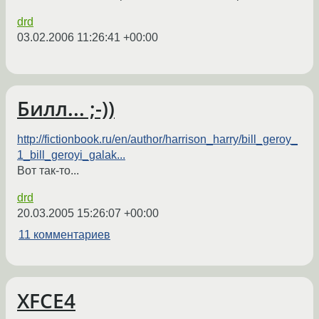
drd
03.02.2006 11:26:41 +00:00
Билл... ;-))
http://fictionbook.ru/en/author/harrison_harry/bill_geroy_
1_bill_geroyi_galak...
Вот так-то...
drd
20.03.2005 15:26:07 +00:00
11 комментариев
XFCE4