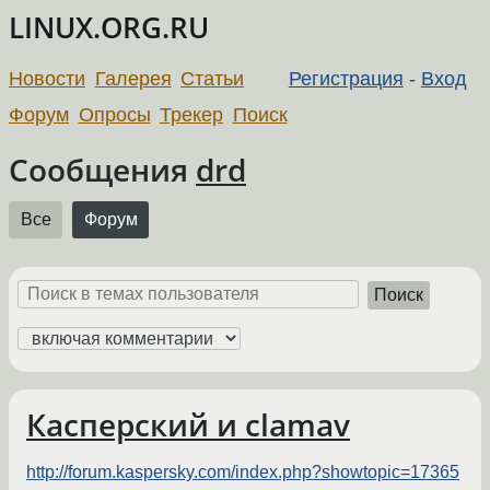
LINUX.ORG.RU
Новости
Галерея
Статьи
Регистрация
-
Вход
Форум
Опросы
Трекер
Поиск
Сообщения
drd
Все
Форум
Поиск
Касперский и clamav
http://forum.kaspersky.com/index.php?showtopic=17365