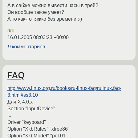
А в сабже можно вывести часы в трей?
Он вообще такое умеет?
А то как-то тяжко без времени ;-)
drd
16.01.2005 08:03:23 +00:00
9 комментариев
FAQ
http://www.linux.org.ru/books/ru-linux-faq/rulinux.faq-
3.html#ss3.10
Для X 4.0.x
Section "InputDevice"
...
Driver "keyboard"
Option "XkbRules" "xfree86"
Option "XkbModel" "pc101"