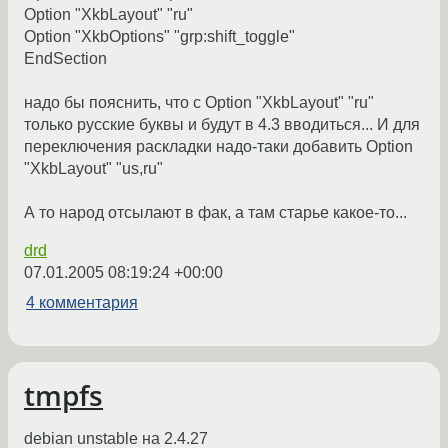
Option "XkbLayout" "ru"
Option "XkbOptions" "grp:shift_toggle"
EndSection
надо бы пояснить, что с Option "XkbLayout" "ru"
только русские буквы и будут в 4.3 вводиться... И для
переключения раскладки надо-таки добавить Option
"XkbLayout" "us,ru"
А то народ отсылают в фак, а там старье какое-то...
drd
07.01.2005 08:19:24 +00:00
4 комментария
tmpfs
debian unstable на 2.4.27