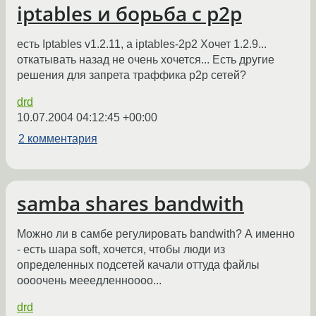
iptables и борьба с p2p
есть Iptables v1.2.11, а iptables-2p2 Хочет 1.2.9...
откатывать назад не очень хочется... Есть другие
решения для запрета траффика p2p сетей?
drd
10.07.2004 04:12:45 +00:00
2 комментария
samba shares bandwith
Можно ли в самбе регулировать bandwith? А именно
- есть шара soft, хочется, чтобы люди из
определенных подсетей качали оттуда файлы
оооочень мееедленноооо...
drd