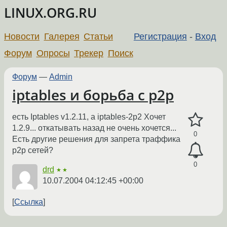
LINUX.ORG.RU
Новости
Галерея
Статьи
Регистрация
-
Вход
Форум
Опросы
Трекер
Поиск
Форум
—
Admin
iptables и борьба с p2p
есть Iptables v1.2.11, а iptables-2p2 Хочет
1.2.9... откатывать назад не очень хочется...
0
Есть другие решения для запрета траффика
p2p сетей?
0
drd
★★
10.07.2004 04:12:45 +00:00
Ссылка