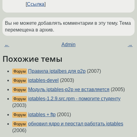
Ссылка
Вы не можете добавлять комментарии в эту тему. Тема
перемещена в архив.
←
Admin
→
Похожие темы
Правила iptalbes для p2p
(2007)
Форум
iptables-devel
(2003)
Форум
Модуль iptables-p2p не вставляется
(2005)
Форум
iptables-1.2.9.src.rpm - помогите студенту
Форум
(2003)
iptables + ftp
(2001)
Форум
обновил ядро и перстал работать iptables
Форум
(2006)