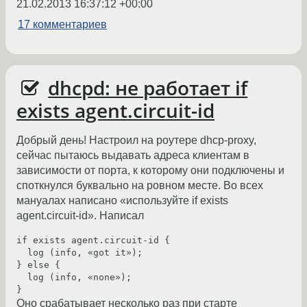
21.02.2013 16:37:12 +00:00
17 комментариев
dhcpd: не работает if
exists agent.circuit-id
Добрый день! Настроил на роутере dhcp-proxy,
сейчас пытаюсь выдавать адреса клиентам в
зависимости от порта, к которому они подключены и
споткнулся буквально на ровном месте. Во всех
мануалах написано «используйте if exists
agent.circuit-id». Написал
if exists agent.circuit-id {

  log (info, «got it»);

} else {

  log (info, «none»);

}
Оно срабатывает несколько раз при старте