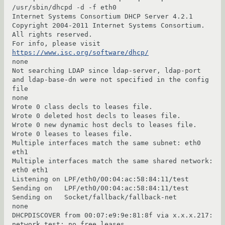
/usr/sbin/dhcpd -d -f eth0

Internet Systems Consortium DHCP Server 4.2.1

Copyright 2004-2011 Internet Systems Consortium.

All rights reserved.

For info, please visit 
https://www.isc.org/software/dhcp/
none

Not searching LDAP since ldap-server, ldap-port 
and ldap-base-dn were not specified in the config 
file

none

Wrote 0 class decls to leases file.

Wrote 0 deleted host decls to leases file.

Wrote 0 new dynamic host decls to leases file.

Wrote 0 leases to leases file.

Multiple interfaces match the same subnet: eth0 
eth1

Multiple interfaces match the same shared network: 
eth0 eth1

Listening on LPF/eth0/00:04:ac:58:84:11/test

Sending on   LPF/eth0/00:04:ac:58:84:11/test

Sending on   Socket/fallback/fallback-net

none

DHCPDISCOVER from 00:07:e9:9e:81:8f via x.x.x.217: 
network test: no free leases
