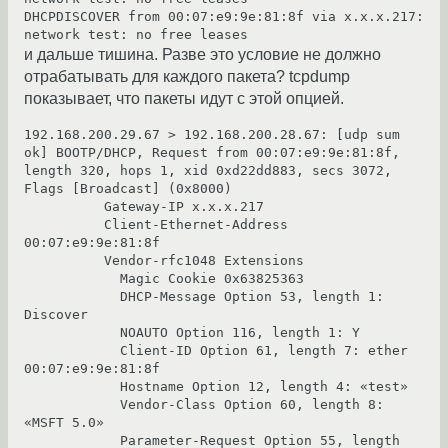
DHCPDISCOVER from 00:07:e9:9e:81:8f via x.x.x.217: 
и дальше тишина. Разве это условие не должно
отрабатывать для каждого пакета? tcpdump
показывает, что пакеты идут с этой опцией.
192.168.200.29.67 > 192.168.200.28.67: [udp sum 
ok] BOOTP/DHCP, Request from 00:07:e9:9e:81:8f, 
length 320, hops 1, xid 0xd22dd883, secs 3072, 
Flags [Broadcast] (0x8000)

          Gateway-IP x.x.x.217

          Client-Ethernet-Address 
00:07:e9:9e:81:8f

          Vendor-rfc1048 Extensions

            Magic Cookie 0x63825363

            DHCP-Message Option 53, length 1: 
Discover

            NOAUTO Option 116, length 1: Y

            Client-ID Option 61, length 7: ether 
00:07:e9:9e:81:8f

            Hostname Option 12, length 4: «test»

            Vendor-Class Option 60, length 8: 
«MSFT 5.0»

            Parameter-Request Option 55, length 