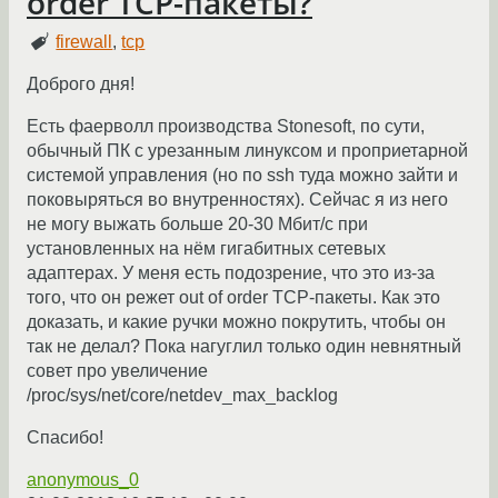
order TCP-пакеты?
firewall
,
tcp
Доброго дня!
Есть фаерволл производства Stonesoft, по сути,
обычный ПК с урезанным линуксом и проприетарной
системой управления (но по ssh туда можно зайти и
поковыряться во внутренностях). Сейчас я из него
не могу выжать больше 20-30 Мбит/с при
установленных на нём гигабитных сетевых
адаптерах. У меня есть подозрение, что это из-за
того, что он режет out of order TCP-пакеты. Как это
доказать, и какие ручки можно покрутить, чтобы он
так не делал? Пока нагуглил только один невнятный
совет про увеличение
/proc/sys/net/core/netdev_max_backlog
Спасибо!
anonymous_0