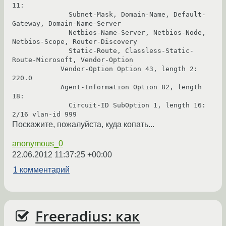
11:

              Subnet-Mask, Domain-Name, Default-
Gateway, Domain-Name-Server

              Netbios-Name-Server, Netbios-Node, 
Netbios-Scope, Router-Discovery

              Static-Route, Classless-Static-
Route-Microsoft, Vendor-Option

            Vendor-Option Option 43, length 2: 
220.0

            Agent-Information Option 82, length 
18:

              Circuit-ID SubOption 1, length 16: 
2/16 vlan-id 999
Поскажите, пожалуйста, куда копать...
anonymous_0
22.06.2012 11:37:25 +00:00
1 комментарий
Freeradius: как