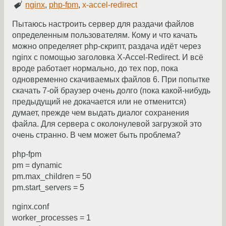
nginx
,
php-fpm
,
x-accel-redirect
Пытаюсь настроить сервер для раздачи файлов
определенным пользователям. Кому и что качать
можно определяет php-скрипт, раздача идёт через
nginx с помощью заголовка X-Accel-Redirect. И всё
вроде работает нормально, до тех пор, пока
одновременно скачиваемых файлов 6. При попытке
скачать 7-ой браузер очень долго (пока какой-нибудь
предыдущий не докачается или не отменится)
думает, прежде чем выдать диалог сохранения
файла. Для сервера с околонулевой загрузкой это
очень странно. В чем может быть проблема?
php-fpm
pm = dynamic
pm.max_children = 50
pm.start_servers = 5
nginx.conf
worker_processes = 1