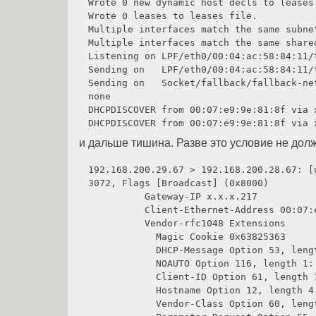
Wrote 0 new dynamic host decls to leases 
Wrote 0 leases to leases file.

Multiple interfaces match the same subnet
Multiple interfaces match the same shared
Listening on LPF/eth0/00:04:ac:58:84:11/t
Sending on   LPF/eth0/00:04:ac:58:84:11/t
Sending on   Socket/fallback/fallback-net
none

DHCPDISCOVER from 00:07:e9:9e:81:8f via 
и дальше тишина. Разве это условие не долж
192.168.200.29.67 > 192.168.200.28.67: [
3072, Flags [Broadcast] (0x8000)

          Gateway-IP x.x.x.217

          Client-Ethernet-Address 00:07:e9:9e:81:8f

          Vendor-rfc1048 Extensions

            Magic Cookie 0x63825363

            DHCP-Message Option 53, length 1: Discover

            NOAUTO Option 116, length 1: Y

            Client-ID Option 61, length 7: ether 00:07:e9:9e:81:8f

            Hostname Option 12, length 4: «test»

            Vendor-Class Option 60, length 8: «MSFT 5.0»
