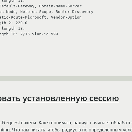
n 1, length 16: 2/16 vlan-id 999
орвать установленную сессию
equest пакеты. Как я понимаю, радиус начинает обрабатыват
unting. Что там писать, чтобы радиус в по определенным усл