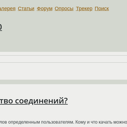
алерея
Статьи
Форум
Опросы
Трекер
Поиск
0
тво соединений?
ов определенным пользователям. Кому и что качать можно 