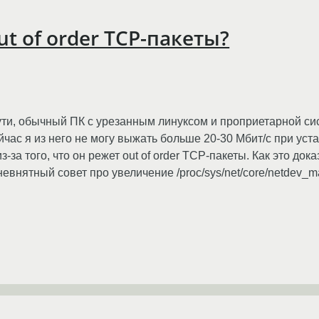
ut of order TCP-пакеты?
сути, обычный ПК с урезанным линуксом и проприетарной си
йчас я из него не могу выжать больше 20-30 Мбит/с при ус
з-за того, что он режет out of order TCP-пакеты. Как это док
невнятный совет про увеличение /proc/sys/net/core/netdev_