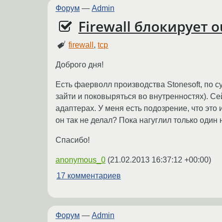
Форум
—
Admin
Firewall блокирует o
firewall
,
tcp
Доброго дня!
Есть фаерволл производства Stonesoft, по 
зайти и поковыряться во внутренностях). Се
адаптерах. У меня есть подозрение, что это и
он так не делал? Пока нагуглил только один 
Спасибо!
anonymous_0
(
21.02.2013 16:37:12 +00:00
)
17 комментариев
Форум
—
Admin