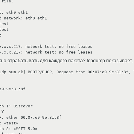
file.

: eth0 eth1

 network: eth0 eth1

est

est



x.x.x.217: network test: no free leases

но отрабатывать для каждого пакета? tcpdump показывает, ч
udp sum ok] BOOTP/DHCP, Request from 00:07:e9:9e:81:8f, l