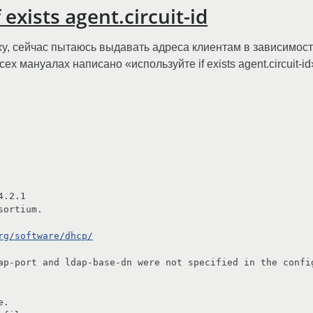
exists agent.circuit-id
xy, сейчас пытаюсь выдавать адреса клиентам в зависимост
ех мануалах написано «используйте if exists agent.circuit-i
.2.1

ortium.

rg/software/dhcp/
ap-port and ldap-base-dn were not specified in the config
.
