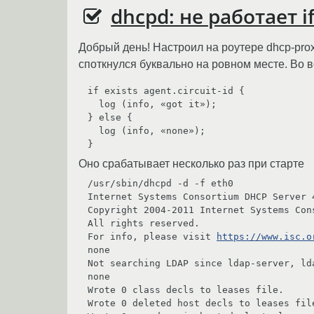
dhcpd: не работает if 
Добрый день! Настроил на роутере dhcp-pro
споткнулся буквально на ровном месте. Во вс
if exists agent.circuit-id {

  log (info, «got it»);

} else {

  log (info, «none»);

}
Оно срабатывает несколько раз при старте
/usr/sbin/dhcpd -d -f eth0

Internet Systems Consortium DHCP Server 4
Copyright 2004-2011 Internet Systems Cons
All rights reserved.

For info, please visit 
https://www.isc.o
none

Not searching LDAP since ldap-server, ld
none

Wrote 0 class decls to leases file.

Wrote 0 deleted host decls to leases file