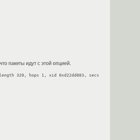
то пакеты идут с этой опцией.
ength 320, hops 1, xid 0xd22dd883, secs 