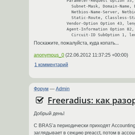
            Parameter-Request Option 55, length 11:

              Subnet-Mask, Domain-Name, Default-Gateway, Domain-Name-Server

              Netbios-Name-Server, Netbios-Node, Netbios-Scope, Router-Discovery

              Static-Route, Classless-Static-Route-Microsoft, Vendor-Option

            Vendor-Option Option 43, length 2: 220.0

            Agent-Information Option 82, length 18:

              Circuit-ID SubOptio
Поскажите, пожалуйста, куда копать...
anonymous_0
(
22.06.2012 11:37:25 +00:00
)
1 комментарий
Форум
—
Admin
Freeradius: как раз
Добрый день!
С BRAS'a периодически приходят Accounting-R
заглядывает в секцию preacct, потом в acco