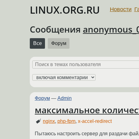
LINUX.ORG.RU
Новости
Г
Сообщения
anonymous_
Все
Форум
Форум
—
Admin
максимальное количес
nginx
,
php-fpm
,
x-accel-redirect
Пытаюсь настроить сервер для раздачи файл