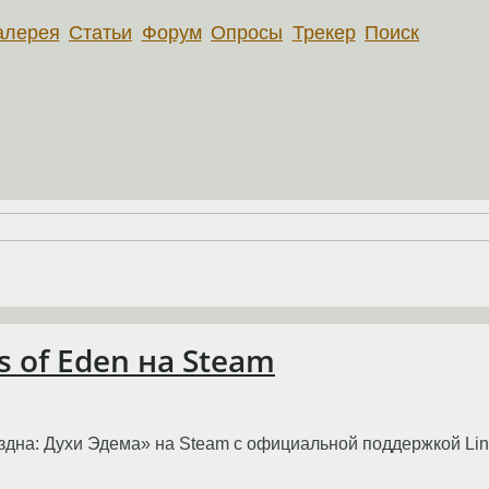
алерея
Статьи
Форум
Опросы
Трекер
Поиск
s of Eden на Steam
здна: Духи Эдема» на Steam с официальной поддержкой Lin