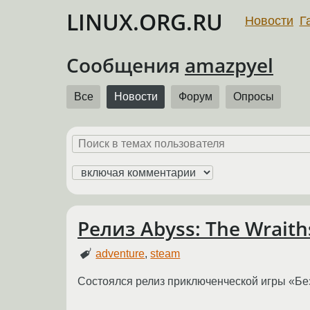
LINUX.ORG.RU
Новости
Г
Сообщения
amazpyel
Все
Новости
Форум
Опросы
Релиз Abyss: The Wraith
adventure
,
steam
Состоялся релиз приключенческой игры «Бе