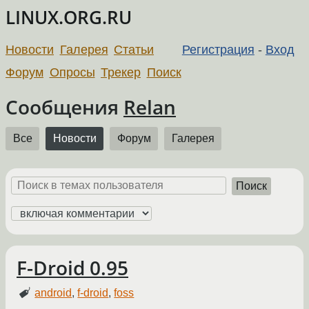
LINUX.ORG.RU
Новости
Галерея
Статьи
Регистрация
-
Вход
Форум
Опросы
Трекер
Поиск
Сообщения
Relan
Все
Новости
Форум
Галерея
Поиск
F-Droid 0.95
android
,
f-droid
,
foss