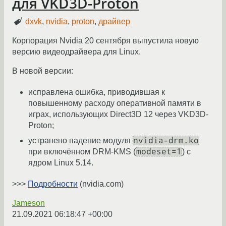
для VKD3D-Proton
dxvk
,
nvidia
,
proton
,
драйвер
Корпорация Nvidia 20 сентября выпустила новую
версию видеодрайвера для Linux.
В новой версии:
исправлена ошибка, приводившая к
повышенному расходу оперативной памяти в
играх, использующих Direct3D 12 через VKD3D-
Proton;
nvidia-drm.ko
устранено падение модуля
modeset=1
при включённом DRM-KMS (
) с
ядром Linux 5.14.
>>>
Подробности
(nvidia.com)
Jameson
21.09.2021 06:18:47 +00:00