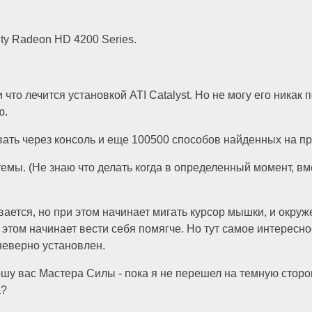
ty Radeon HD 4200 Series.
 что лечится установкой ATI Catalyst. Но не могу его никак
ю.
вать через консоль и еще 100500 способов найденных на пр
емы. (Не знаю что делать когда в определенный момент, вм
ивается, но при этом начинает мигать курсор мышки, и окру
том начинает вести себя помягче. Но тут самое интересное 
 неверно установлен.
шу вас Мастера Силы - пока я не перешел на темную сторон
а?