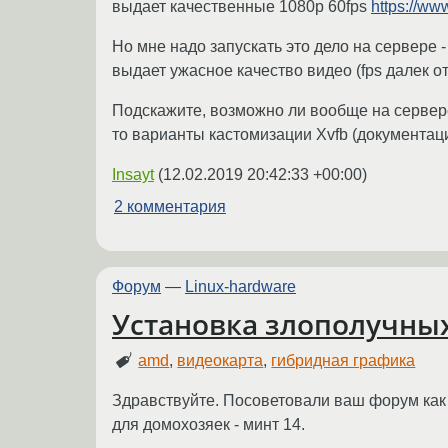
выдает качественные 1080p 60fps
https://w
Но мне надо запускать это дело на сервере -
выдает ужасное качество видео (fps далек о
Подскажите, возможно ли вообще на сервере
то варианты кастомизации Xvfb (документац
Insayt
(
12.02.2019 20:42:33 +00:00
)
2 комментария
Форум
—
Linux-hardware
Установка злополучных
amd
,
видеокарта
,
гибридная графика
Здравствуйте. Посоветовали ваш форум как 
для домохозяек - минт 14.