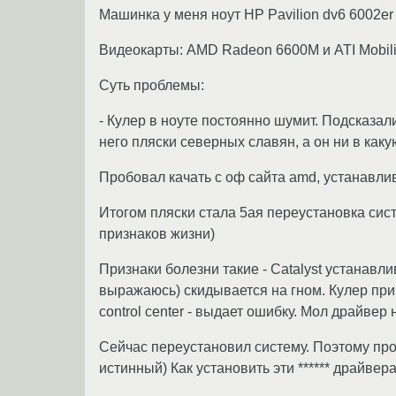
Машинка у меня ноут HP Pavilion dv6 6002er
Видеокарты: AMD Radeon 6600M и ATI Mobili
Суть проблемы:
- Кулер в ноуте постоянно шумит. Подсказали
него пляски северных славян, а он ни в каку
Пробовал качать с оф сайта amd, устанавли
Итогом пляски стала 5ая переустановка сист
признаков жизни)
Признаки болезни такие - Catalyst устанавл
выражаюсь) скидывается на гном. Кулер при э
control center - выдает ошибку. Мол драйвер
Сейчас переустановил систему. Поэтому про
истинный) Как установить эти ****** драйвер