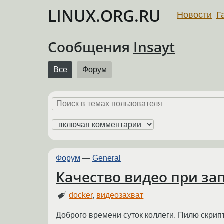
LINUX.ORG.RU
Новости
Г
Сообщения
Insayt
Все
Форум
Форум
—
General
Качество видео при зап
docker
,
видеозахват
Доброго времени суток коллеги. Пилю скрипт