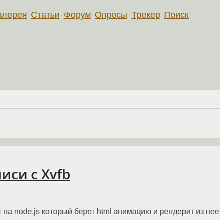
алерея
Статьи
Форум
Опросы
Трекер
Поиск
иси с Xvfb
 на node.js который берет html анимацию и рендерит из не