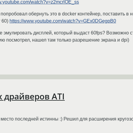
ww.youtube.com/watch?v=z2mcrlOE_ss
 попробовал обернуть это в docker контейнер, поставить в не
т 60)
https://www.youtube.com/watch?v=GEx0DGegpB0
 эмулировать дисплей, который выдаст 60fps? Возможно сто
ию посмотрел, нашел там только разрешение экрана и dpi)
 драйверов ATI
место последней истинны :) Решил для расширения кругозо