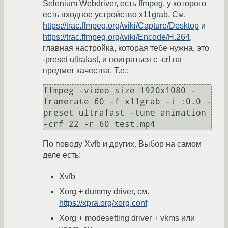
Selenium Webdriver, есть ffmpeg, у которого
есть входное устройство x11grab. См.
https://trac.ffmpeg.org/wiki/Capture/Desktop
и
https://trac.ffmpeg.org/wiki/Encode/H.264
,
главная настройка, которая тебе нужна, это
-preset ultrafast, и поиграться с -crf на
предмет качества. Т.е.:
ffmpeg -video_size 1920x1080 -
framerate 60 -f x11grab -i :0.0 -
preset ultrafast -tune animation 
По поводу Xvfb и других. Выбор на самом
деле есть:
Xvfb
Xorg + dummy driver, см.
https://xpra.org/xorg.conf
Xorg + modesetting driver + vkms или