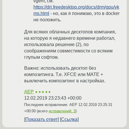
vgem, см.
https://dri.freedesktop.org/docs/drm/gpu/vk
ms.html
- но, как я понимаю, это в docker
не положить.
Для всяких облачных десктопов компания,
на которую я недавнего времени работал,
использовала решение (2), по
соображениям совместимости со всяким
глупым софтом.
Важно: использовать десктоп без
композитинга. Т.е. XFCE или MATE +
выключить композитинг в настройках.
AEP
★★★★★
12.02.2019 23:23:43 +00:00
Последнее исправление: AEP
12.02.2019 23:25:31
+00:00
(всего
исправлений: 3
)
Показать ответ
Ссылка