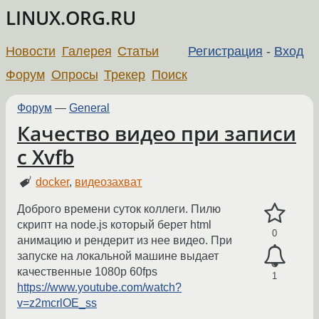
LINUX.ORG.RU
Новости
Галерея
Статьи
Регистрация
-
Вход
Форум
Опросы
Трекер
Поиск
Форум
—
General
Качество видео при записи
с Xvfb
docker
,
видеозахват
Доброго времени суток коллеги. Пилю
скрипт на node.js который берет html
0
анимацию и рендерит из нее видео. При
запуске на локальной машине выдает
качественные 1080p 60fps
1
https://www.youtube.com/watch?
v=z2mcrlOE_ss