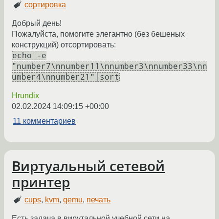
сортировка
Добрый день!
Пожалуйста, помогите элегантно (без бешеных
конструкций) отсортировать:
echo -e
"number7\nnumber11\nnumber3\nnumber33\nn
umber4\nnumber21"|sort
Hrundix
02.02.2024 14:09:15 +00:00
11 комментариев
Виртуальный сетевой
принтер
cups
,
kvm
,
qemu
,
печать
Есть задача в вирутальной учебной сети на