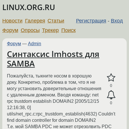
LINUX.ORG.RU
Новости
Галерея
Статьи
Регистрация
-
Вход
Форум
Опросы
Трекер
Поиск
Форум
—
Admin
Синтаксис lmhosts для
SAMBA
Пожалуйста, тыкните носом в хорошую
доку. Конкретно, проблема в том, что я не
0
могу установить доверительные отношения
с удаленным доменом. Вводя команду: net
rpc trustdom establish DOMAIN2 [2005/12/15
0
12:16:38, 0]
utils/net_rpc.c:rpc_trustdom_establish(4632) Couldn't
find domain controller for domain DOMAIN2
Т.е. мой SAMBA PDC не может отрезолвить PDC