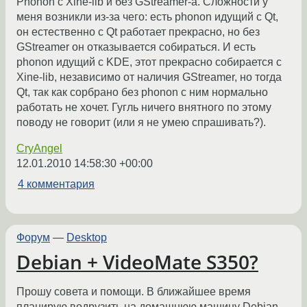
Phonon с Xine-lib и без GStreamer-а. Сложности у
меня возникли из-за чего: есть phonon идущий с Qt,
он естественно с Qt работает прекрасно, но без
GStreamer он отказывается собираться. И есть
phonon идущий с KDE, этот прекрасно собирается с
Xine-lib, независимо от наличия GStreamer, но тогда
Qt, так как сорбрано без phonon с ним нормально
работать не хочет. Гугль ничего внятного по этому
поводу не говорит (или я не умею спрашивать?).
CryAngel
12.01.2010 14:58:30 +00:00
4 комментария
Форум
—
Desktop
Debian + VideoMate S350?
Прошу совета и помощи. В ближайшее время
планирую водрузить на домашнюю машину Debian