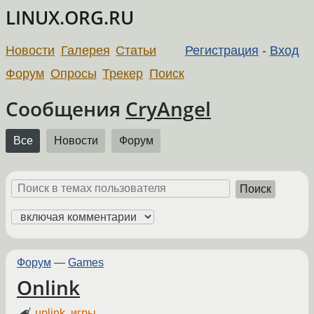
LINUX.ORG.RU
Новости
Галерея
Статьи
Регистрация
-
Вход
Форум
Опросы
Трекер
Поиск
Сообщения
CryAngel
Все
Новости
Форум
Поиск
Форум
—
Games
Onlink
uplink
,
игры