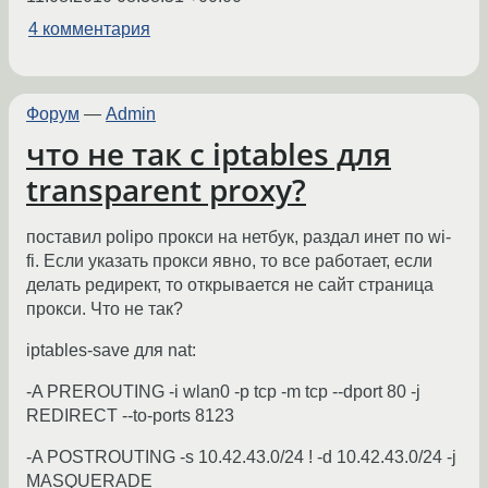
4 комментария
Форум
—
Admin
что не так с iptables для
transparent proxy?
поставил polipo прокси на нетбук, раздал инет по wi-
fi. Если указать прокси явно, то все работает, если
делать редирект, то открывается не сайт страница
прокси. Что не так?
iptables-save для nat:
-A PREROUTING -i wlan0 -p tcp -m tcp --dport 80 -j
REDIRECT --to-ports 8123
-A POSTROUTING -s 10.42.43.0/24 ! -d 10.42.43.0/24 -j
MASQUERADE