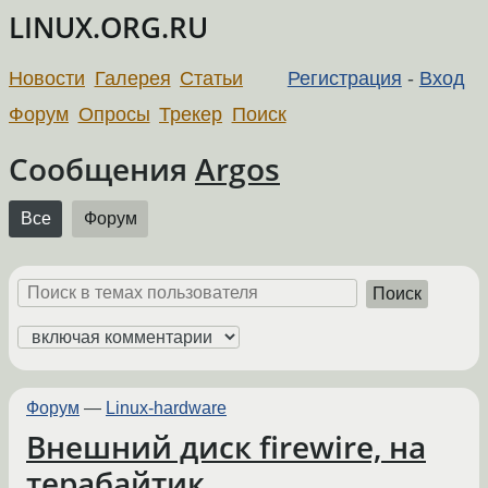
LINUX.ORG.RU
Новости
Галерея
Статьи
Регистрация
-
Вход
Форум
Опросы
Трекер
Поиск
Сообщения
Argos
Все
Форум
Поиск
Форум
—
Linux-hardware
Внешний диск firewire, на
терабайтик