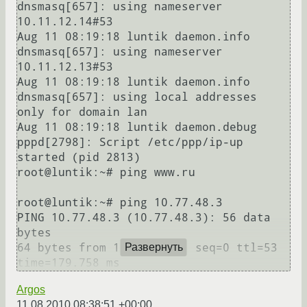
dnsmasq[657]: using nameserver 
10.11.12.14#53

Aug 11 08:19:18 luntik daemon.info 
dnsmasq[657]: using nameserver 
10.11.12.13#53

Aug 11 08:19:18 luntik daemon.info 
dnsmasq[657]: using local addresses 
only for domain lan

Aug 11 08:19:18 luntik daemon.debug 
pppd[2798]: Script /etc/ppp/ip-up 
started (pid 2813)

root@luntik:~# ping www.ru

root@luntik:~# ping 10.77.48.3

PING 10.77.48.3 (10.77.48.3): 56 data 
bytes

64 bytes from 10.77.48.3: seq=0 ttl=53 
Развернуть
Argos
11.08.2010 08:38:51 +00:00