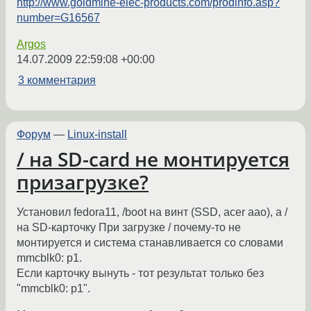
http://www.goldmine-elec-products.com/prodinfo.asp?
number=G16567
Argos
14.07.2009 22:59:08 +00:00
3 комментария
Форум
—
Linux-install
/ на SD-card не монтируется
призагрузке?
Установил fedora11, /boot на винт (SSD, acer aao), а /
на SD-карточку При загрузке / почему-то не
монтируется и система станавливается со словами
mmcblk0: p1.
Если карточку вынуть - тот результат только без
"mmcblk0: p1".