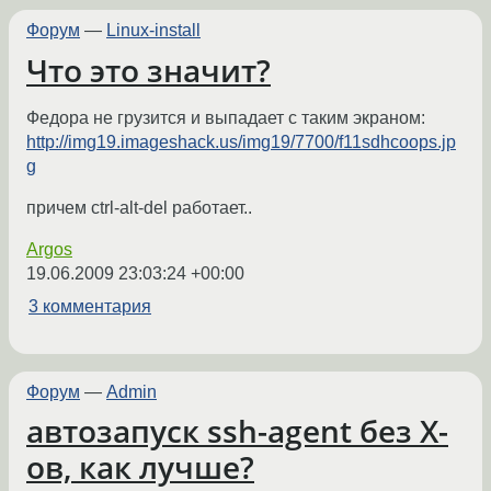
Форум
—
Linux-install
Что это значит?
Федора не грузится и выпадает с таким экраном:
http://img19.imageshack.us/img19/7700/f11sdhcoops.jp
g
причем ctrl-alt-del работает..
Argos
19.06.2009 23:03:24 +00:00
3 комментария
Форум
—
Admin
автозапуск ssh-agent без X-
ов, как лучше?