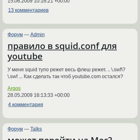
15.06.2009 10:16:21 +00:00
13 комментариев
Форум
—
Admin
правило в squid.conf для
youtube
У меня squid тупо режет весь флеш режет. .. \.swf\?
\.swf ... Как сделать так чтоб youtube.com остался?
Argos
28.05.2009 16:13:33 +00:00
4 комментария
Форум
—
Talks