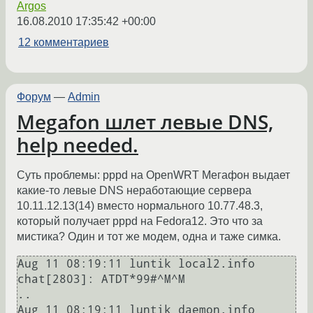
Argos
16.08.2010 17:35:42 +00:00
12 комментариев
Форум
—
Admin
Megafon шлет левые DNS,
help needed.
Суть проблемы: pppd на OpenWRT Мегафон выдает
какие-то левые DNS неработающие сервера
10.11.12.13(14) вместо нормального 10.77.48.3,
который получает pppd на Fedora12. Это что за
мистика? Один и тот же модем, одна и таже симка.
Aug 11 08:19:11 luntik local2.info 
chat[2803]: ATDT*99#^M^M

..

Aug 11 08:19:11 luntik daemon.info 