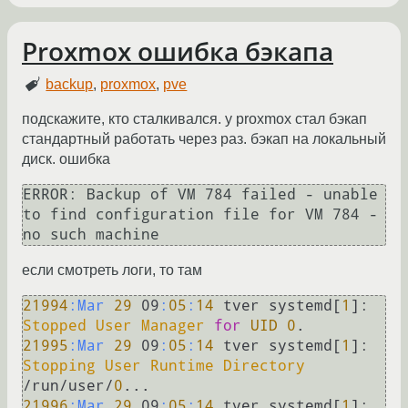
Proxmox ошибка бэкапа
backup
,
proxmox
,
pve
подскажите, кто сталкивался. у proxmox стал бэкап
стандартный работать через раз. бэкап на локальный
диск. ошибка
ERROR: Backup of VM 784 failed - unable 
to find configuration file for VM 784 - 
если смотреть логи, то там
21994
:Mar
29
 09
:
05
:
14
 tver systemd[
1
]: 
Stopped
User
Manager
for
UID
0
21995
:Mar
29
 09
:
05
:
14
 tver systemd[
1
]: 
Stopping
User
Runtime
Directory
/run/user/
0
21996
:Mar
29
 09
:
05
:
14
 tver systemd[
1
]: 