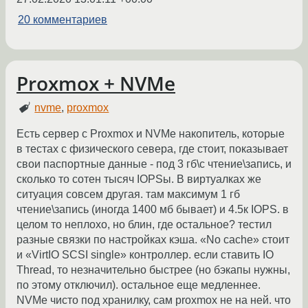
20 комментариев
Proxmox + NVMe
nvme
,
proxmox
Есть сервер с Proxmox и NVMe накопитель, которые
в тестах с физического севера, где стоит, показывает
свои паспортные данные - под 3 гб\с чтение\запись, и
сколько то сотен тысяч IOPSы. В виртуалках же
ситуация совсем другая. там максимум 1 гб
чтение\запись (иногда 1400 мб бывает) и 4.5к IOPS. в
целом то неплохо, но блин, где остальное? тестил
разные связки по настройках кэша. «No cache» стоит
и «VirtIO SCSI single» контроллер. если ставить IO
Thread, то незначительно быстрее (но бэкапы нужны,
по этому отключил). остальное еще медленнее.
NVMe чисто под хранилку, сам proxmox не на ней. что