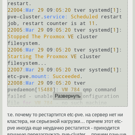
22004
:Mar
29
 09
:
05
:
20
 tver systemd[
1
]: 
pve-cluster.
service:
Scheduled
 restart 
job, restart counter is at 
11
22005
:Mar
29
 09
:
05
:
20
 tver systemd[
1
]: 
Stopped
The
Proxmox
VE
 cluster 
22006
:Mar
29
 09
:
05
:
20
 tver systemd[
1
]: 
Starting
The
Proxmox
VE
 cluster 
22007
:Mar
29
 09
:
05
:
20
 tver systemd[
1
]: 
etc-pve.
mount:
Succeeded
22008
:Mar
29
 09
:
05
:
20
 tver 
pvedaemon[
15488
]: 
VM
784
 qmp command 
failed - unable to find configuration 
Развернуть
file 
for
VM
784
т.е. почему то рестартится etc-pve. на сервер нет ни
кластера, ни серьезной нагрузки… причем этот etc-
pve иногда еще неудачно рестатится - приходится
вручную перезагружать pve-cluster… причем раньше