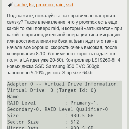
cache
,
lsi
,
proxmox
,
raid
,
ssd
Подскажите, пожалуйста, как правильно настроить
связку? Такое впечатление, что у proxmox есть еще
какой то кэш поверх raid, и который «затыкается» при
какой то производительной операции типа миграции
или восстановления из бэкапа (выглядит это так - в
начале все хорошо, скорость очень высокая, после
копирования 8-10 гб примерно скорость падает «в
пол», а LA идет уже 20-50). Контроллер LSI 9260-8i, 4
новых диска SSD Samsung 850 EVO 500gb,
заполнено 5-10% дисков. Strip size 64kb
Adapter 0 -- Virtual Drive Information:

Virtual Drive: 0 (Target Id: 0)

Name                :

RAID Level          : Primary-1, 
Secondary-0, RAID Level Qualifier-0

Size                : 930.5 GB

Sector Size         : 512

Mirror Data         : 930.5 GB
