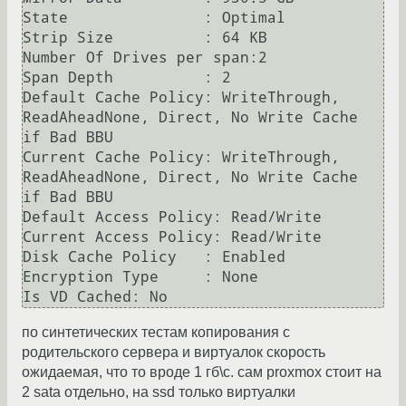
State               : Optimal

Strip Size          : 64 KB

Number Of Drives per span:2

Span Depth          : 2

Default Cache Policy: WriteThrough, 
ReadAheadNone, Direct, No Write Cache 
if Bad BBU

Current Cache Policy: WriteThrough, 
ReadAheadNone, Direct, No Write Cache 
if Bad BBU

Default Access Policy: Read/Write

Current Access Policy: Read/Write

Disk Cache Policy   : Enabled

Encryption Type     : None

Is VD Cached: No
по синтетических тестам копирования с
родительского сервера и виртуалок скорость
ожидаемая, что то вроде 1 гб\с. сам proxmox стоит на
2 sata отдельно, на ssd только виртуалки