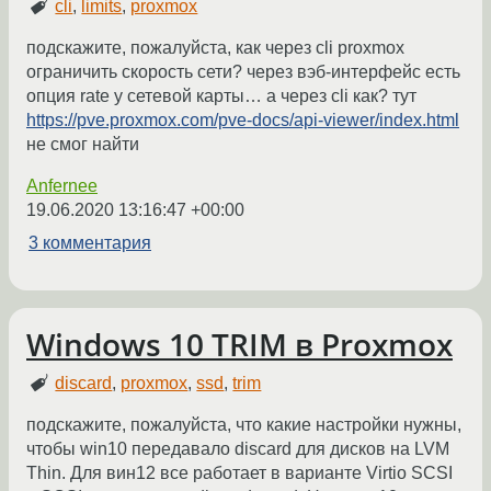
cli
,
limits
,
proxmox
подскажите, пожалуйста, как через cli proxmox
ограничить скорость сети? через вэб-интерфейс есть
опция rate у сетевой карты… а через cli как? тут
https://pve.proxmox.com/pve-docs/api-viewer/index.html
не смог найти
Anfernee
19.06.2020 13:16:47 +00:00
3 комментария
Windows 10 TRIM в Proxmox
discard
,
proxmox
,
ssd
,
trim
подскажите, пожалуйста, что какие настройки нужны,
чтобы win10 передавало discard для дисков на LVM
Thin. Для вин12 все работает в варианте Virtio SCSI