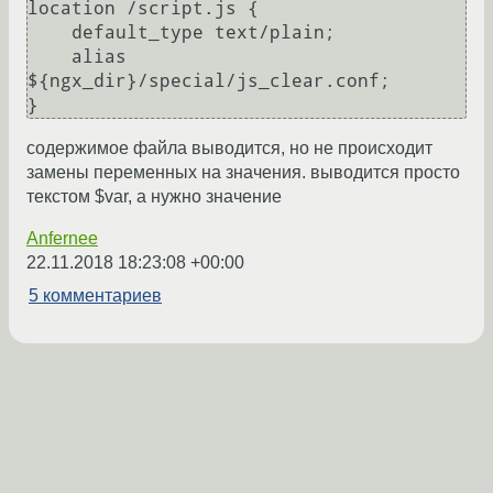
location /script.js {

    default_type text/plain;

    alias 
${ngx_dir}/special/js_clear.conf;          

}
содержимое файла выводится, но не происходит
замены переменных на значения. выводится просто
текстом $var, а нужно значение
Anfernee
22.11.2018 18:23:08 +00:00
5 комментариев
следующие →
О Сервере
-
Правила форума
-
Разметка Markdown
Вверх
Сообщить об ошибке