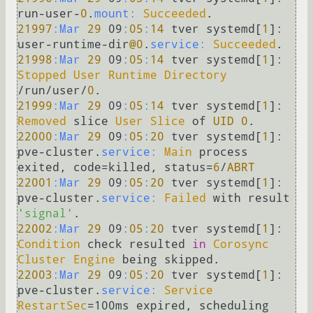
run-user-
0
.
mount:
Succeeded
21997
:Mar
29
 09
:
05
:
14
 tver systemd[
1
]: 
user-runtime-dir
@0
.
service:
Succeeded
21998
:Mar
29
 09
:
05
:
14
 tver systemd[
1
]: 
Stopped
User
Runtime
Directory
/run/user/
0
21999
:Mar
29
 09
:
05
:
14
 tver systemd[
1
]: 
Removed
 slice 
User
Slice
 of 
UID
0
22000
:Mar
29
 09
:
05
:
20
 tver systemd[
1
]: 
pve-cluster.
service:
Main
 process 
exited, code=killed, status=
6
/
ABRT
22001
:Mar
29
 09
:
05
:
20
 tver systemd[
1
]: 
pve-cluster.
service:
Failed
 with result 
'signal'
22002
:Mar
29
 09
:
05
:
20
 tver systemd[
1
]: 
Condition
 check resulted 
in
Corosync
Cluster
Engine
22003
:Mar
29
 09
:
05
:
20
 tver systemd[
1
]: 
pve-cluster.
service:
Service
RestartSec
=100ms expired, scheduling 