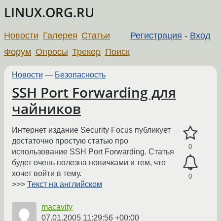
LINUX.ORG.RU
Новости
Галерея
Статьи
Регистрация
-
Вход
Форум
Опросы
Трекер
Поиск
Новости
—
Безопасность
SSH Port Forwarding для
чайников
Интернет издание Security Focus публикует
достаточно простую статью про
0
использование SSH Port Forwarding. Статья
будет очень полезна новичками и тем, что
хочет войти в тему.
0
>>>
Текст на английском
macavity
07.01.2005 11:29:56 +00:00