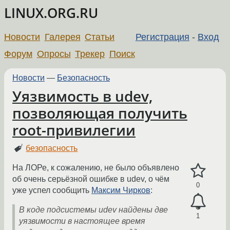
LINUX.ORG.RU
Новости
Галерея
Статьи
Регистрация
-
Вход
Форум
Опросы
Трекер
Поиск
Новости
—
Безопасность
Уязвимость в udev,
позволяющая получить
root-привилегии
безопасность
На ЛОРе, к сожалению, не было объявлено
об очень серьёзной ошибке в udev, о чём
0
уже успел сообщить
Максим Чирков
:
В коде подсистемы udev найдены две
1
уязвимости в настоящее время