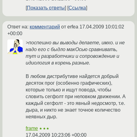
Показать ответы
Ссылка
Ответ на:
комментарий
от erfea
17.04.2009 10:01:02
+00:00
>поспешно вы выводы делаете, имхо. и не
надо его с быдло макОсью сравнивать,
тут и разработчики и сопровождение и
идиология в корень разные.
В любом дистрибутиве найдется добрый
десяток прог (особенно графических),
которые только и ищут повода, чтобы
словить сегфолт при неловком движении. А
каждый сегфолт - это явный недосмотр, т.е.
дыра, и никто не знает точное количество
неявных дыр.
frame
★★★
17.04.2009 10:23:06 +00:00