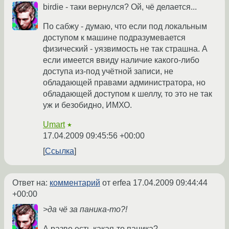
birdie - таки вернулся? Ой, чё делается...
По сабжу - думаю, что если под локальным
доступом к машине подразумевается
физический - уязвимость не так страшна. А
если имеется ввиду наличие какого-либо
доступа из-под учётной записи, не
обладающей правами администратора, но
обладающей доступом к шеллу, то это не так
уж и безобидно, ИМХО.
Umart
★
17.04.2009 09:45:56 +00:00
Ссылка
Ответ на:
комментарий
от erfea
17.04.2009 09:44:44
+00:00
>да чё за паника-то?!
А разве есть какая-то паника?