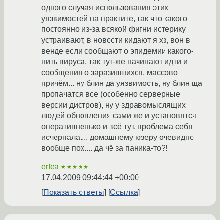
одного случая использования этих
уязвимостей на практите, так что какого
постоянно из-за всякой фигни истерику
устраивают, в новости кидают я хз, вон в
венде если сообщают о эпидемии какого-
нить вируса, так тут-же начинают идти и
сообщения о заразившихся, массово
причём... ну блин да уязвимость, ну блин ща
пропачатся все (особенно серверные
версии дистров), ну у здравомыслящих
людей обновления сами же и установятся
оперативненько и всё тут, проблема себя
исчерпала.... домашнему юзеру очевидно
вообще пох.... да чё за паника-то?!
erfea
★★★★★
17.04.2009 09:44:44 +00:00
Показать ответы
Ссылка