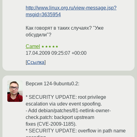
http://www.linux.org.ru/view-message.jsp?
msgid=3635954
Как говорят в таких случаях? "Уже
обсудили"?
Camel
★★★★★
17.04.2009 09:25:07 +00:00
Ссылка
Версия 124-9ubuntu0.2:
* SECURITY UPDATE: root privilege
escalation via udev event spoofing.
- Add debian/patches/81-netlink-owner-
check.patch: backport upstream
fixes (CVE-2009-1185).
* SECURITY UPDATE: overflow in path name