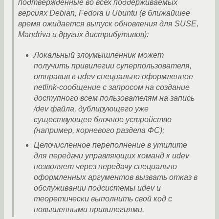
подтвержденные во всех поддерживаемых
версиях Debian, Fedora и Ubuntu (в ближайшее
время ожидается выпуск обновления для SUSE,
Mandriva и других дистрибутивов):
Локальный злоумышленник может
получить привилегии суперпользователя,
отправив к udev специально оформленное
netlink-сообщение с запросом на создание
доступного всем пользователям на запись
/dev файла, дублирующего уже
существующее блочное устройство
(например, корневого раздела ФС);
Целочисленное переполнение в утилите
для передачи управляющих команд к udev
позволяет через передачу специально
оформленных аргументов вызвать отказ в
обслуживании подсистемы udev и
теоретически выполнить свой код с
повышенными привилегиями.