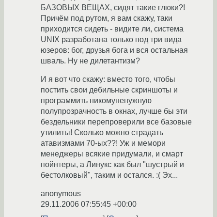
БАЗОВЫХ ВЕЩАХ, сидят такие глюки?!
Причём под рутом, я вам скажу, таки
приходится сидеть - видите ли, система
UNIX разработана только под три вида
юзеров: бог, друзья бога и вся остальная
шваль. Ну не дилетантизм?
И я вот что скажу: вместо того, чтобы
постить свои дебильные скриншоты и
программить никомуненужную
полупрозрачность в окнах, лучше бы эти
бездельники перепроверили все базовые
утилиты! Сколько можно страдать
атавизмами 70-ых??! Уж и мемори
менеджеры всякие придумали, и смарт
пойнтеры, а Линукс как был "шустрый и
бестолковый", таким и остался. :( Эх...
anonymous
29.11.2006 07:55:45 +00:00