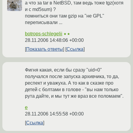
а что за tar в NetBSD, там ведь тоже tgz(хотя
и с md5sum) ?
помниться они там gzip на "не GPL"
переписывали ...
botrops-schlegelii
★★
28.11.2006 14:48:06 +00:00
Показать ответы
Ссылка
Фигня какая, если бы сразу "uid=0"
получался после запуска архивчика, то да,
респект и уважуха. А то как в сказке про
детей с болтами в голове - "вы нам только
рута дайте, и мы тут же враз все поломаем".
e
28.11.2006 14:55:58 +00:00
Ссылка