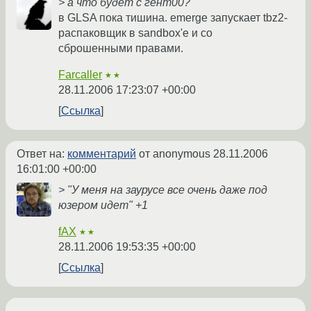
> а что будет с гент00?
в GLSA пока тишина. emerge запускает tbz2-
распаковщик в sandbox'е и со
сброшенными правами.
Farcaller
★★
28.11.2006 17:23:07 +00:00
Ссылка
Ответ на:
комментарий
от anonymous
28.11.2006
16:01:00 +00:00
> "У меня на заурусе все очень даже под
юзером идет" +1
fAX
★★
28.11.2006 19:53:35 +00:00
Ссылка