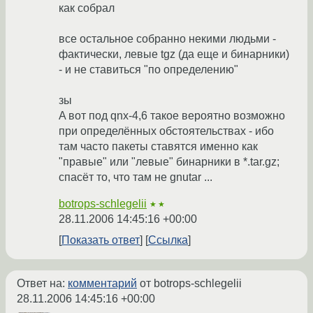
как собрал
все остальное собранно некими людьми -
фактически, левые tgz (да еще и бинарники)
- и не ставиться "по определению"
зы
A вот под qnx-4,6 такое вероятно возможно
при определённых обстоятельствах - ибо
там часто пакеты ставятся именно как
"правые" или "левые" бинарники в *.tar.gz;
спасёт то, что там не gnutar ...
botrops-schlegelii
★★
28.11.2006 14:45:16 +00:00
Показать ответ
Ссылка
Ответ на:
комментарий
от botrops-schlegelii
28.11.2006 14:45:16 +00:00