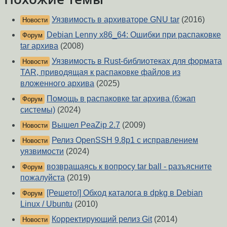
Уязвимость в архиваторе GNU tar
(2016)
Новости
Debian Lenny x86_64: Ошибки при распаковке
Форум
tar архива
(2008)
Уязвимость в Rust-библиотеках для формата
Новости
TAR, приводящая к распаковке файлов из
вложенного архива
(2025)
Помощь в распаковке tar архива (бэкап
Форум
системы)
(2024)
Вышел PeaZip 2.7
(2009)
Новости
Релиз OpenSSH 9.8p1 с исправлением
Новости
уязвимости
(2024)
возвращаясь к вопросу tar ball - разъясните
Форум
пожалуйста
(2019)
[Решето!] Обход каталога в dpkg в Debian
Форум
Linux / Ubuntu
(2010)
Корректирующий релиз Git
(2014)
Новости