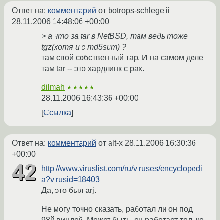
Ответ на:
комментарий
от botrops-schlegelii
28.11.2006 14:48:06 +00:00
> а что за tar в NetBSD, там ведь тоже
tgz(хотя и с md5sum) ?
там свой собственный тар. И на самом деле
там tar -- это хардлинк с pax.
dilmah
★★★★★
28.11.2006 16:43:36 +00:00
Ссылка
Ответ на:
комментарий
от alt-x
28.11.2006 16:30:36
+00:00
http://www.viruslist.com/ru/viruses/encyclopedi
a?virusid=18403
Да, это был arj.
Не могу точно сказать, работал ли он под
98й виндой. Может быть, он работает только