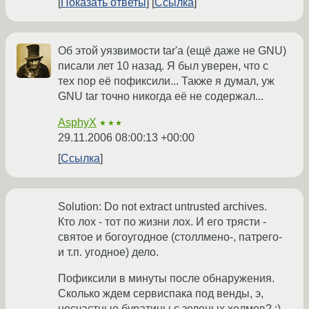
Показать ответы
Ссылка
Об этой уязвимости tar'a (ещё даже не GNU)
писали лет 10 назад. Я был уверен, что с
тех пор её пофиксили... Также я думал, уж
GNU tar точно никогда её не содержал...
AsphyX
★★★
29.11.2006 08:00:13 +00:00
Ссылка
Solution: Do not extract untrusted archives.
Кто лох - тот по жизни лох. И его трясти -
святое и богоугодное (столлмено-, патрего-
и т.п. угодное) дело.
Пофиксили в минуты после обнаружения.
Сколько ждем сервиспака под венды, э,
несчастные буратины с зеленых холмов? ;)