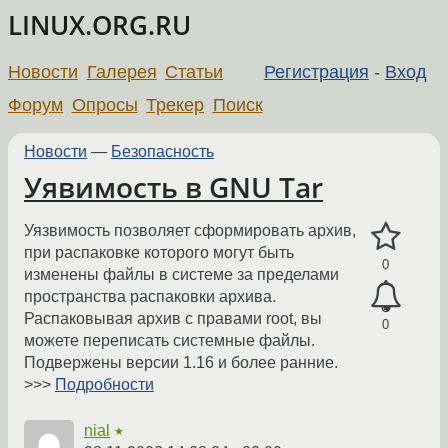
LINUX.ORG.RU
Новости
Галерея
Статьи
Регистрация
-
Вход
Форум
Опросы
Трекер
Поиск
Новости
—
Безопасность
Уявимость в GNU Tar
Уязвимость позволяет сформировать архив,
при распаковке которого могут быть
0
изменены файлы в системе за пределами
пространства распаковки архива.
Распаковывая архив с правами root, вы
0
можете переписать системные файлы.
Подвержены версии 1.16 и более ранние.
>>>
Подробности
nial
★