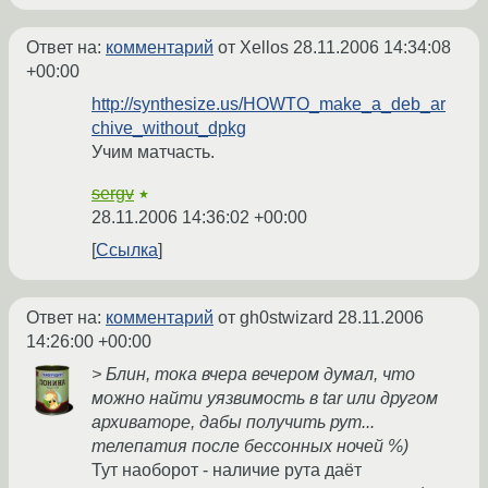
Ответ на:
комментарий
от Xellos
28.11.2006 14:34:08
+00:00
http://synthesize.us/HOWTO_make_a_deb_ar
chive_without_dpkg
Учим матчасть.
sergv
★
28.11.2006 14:36:02 +00:00
Ссылка
Ответ на:
комментарий
от gh0stwizard
28.11.2006
14:26:00 +00:00
> Блин, тока вчера вечером думал, что
можно найти уязвимость в tar или другом
архиваторе, дабы получить рут...
телепатия после бессонных ночей %)
Тут наоборот - наличие рута даёт