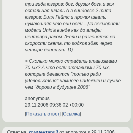
три вида юзеров: бог, друзья бога и вся
остальная шваль А в виндовсе 2 типа
юзеров: Билл Гейтс и прочая шваль,
думающаяя что они боги... До секьюрити
модели Unix'а винде как до альфы
центавра раком. (Если и разгонятся до
скорости света, то годков эдак через
четыре доползут :D)
> Сколько можно страдать атавизмами
70-ых? А что если аттавизмы 70-ых,
которые делаются "только ради
удовольствия" намного надёжней и лучше
чем "дороги в будущее 2006"
anonymous
29.11.2006 09:36:02 +00:00
Показать ответ
Ссылка
Ответ на:
комментарий
от anonymous
29.11.2006