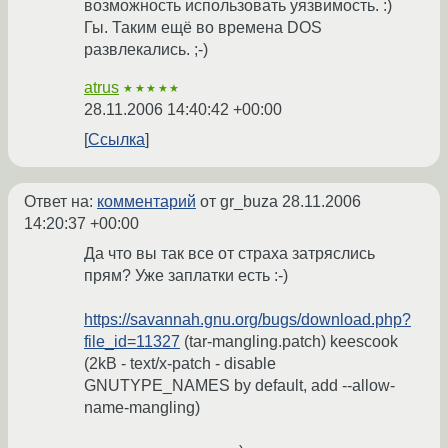
возможность использовать уязвимость. :)
Гы. Таким ещё во времена DOS
развлекались. ;-)
atrus
★★★★★
28.11.2006 14:40:42 +00:00
Ссылка
Ответ на:
комментарий
от gr_buza
28.11.2006
14:20:37 +00:00
Да что вы так все от страха затряслись
прям? Уже заплатки есть :-)
https://savannah.gnu.org/bugs/download.php?
file_id=11327
(tar-mangling.patch) keescook
(2kB - text/x-patch - disable
GNUTYPE_NAMES by default, add --allow-
name-mangling)