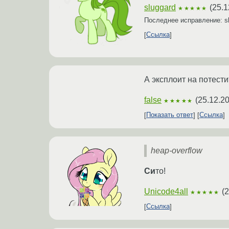
sluggard
(
25.1
★★★★★
Последнее исправление: s
Ссылка
А эксплоит на потести
false
(
25.12.2
★★★★★
Показать ответ
Ссылка
heap-overflow
Cи
то!
Unicode4all
(
2
★★★★★
Ссылка