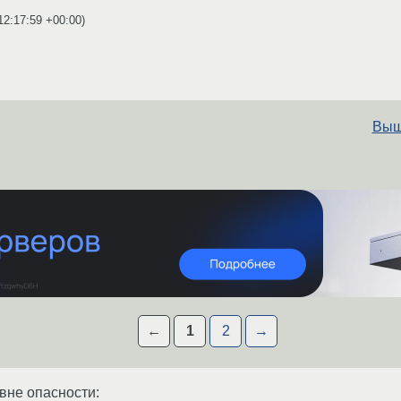
12:17:59 +00:00
)
Выш
←
1
2
→
x вне опасности: