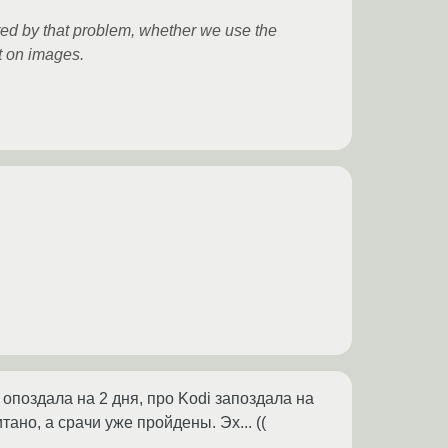
ted by that problem, whether we use the
t on images.
опоздала на 2 дня, про Kodi запоздала на
ано, а срачи уже пройдены. Эх... ((