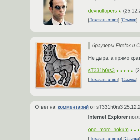
devnullopers
(
25.12.
★
Показать ответ
Ссылка
браузеры Firefox и 
Не дыра, а прямо кра
sT331h0rs3
(
2
★★★★★
Показать ответ
Ссылка
Ответ на:
комментарий
от sT331h0rs3
25.12.
Internet Explorer
погл
one_more_hokum
★★
Показать ответы
Ссылка