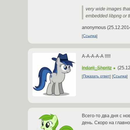
very wide images that
embedded libpng or t
anonymous
(
25.12.201
Ссылка
А-А-А-А-А !!!!!
Indaril_Shpritz
(
25.12
★
Показать ответ
Ссылка
Всего-то два дня с н
день. Скоро на главно