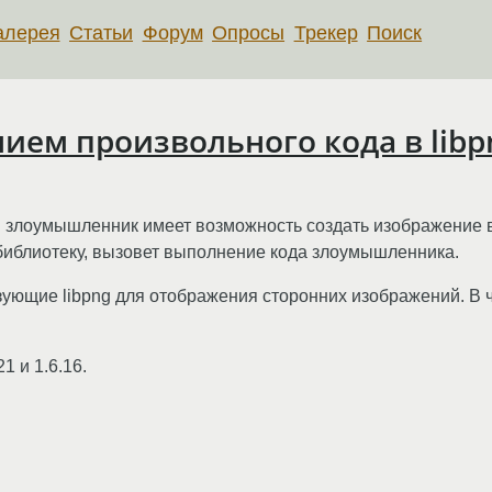
алерея
Статьи
Форум
Опросы
Трекер
Поиск
ием произвольного кода в libp
g: злоумышленник имеет возможность создать изображение
 библиотеку, вызовет выполнение кода злоумышленника.
ющие libpng для отображения сторонних изображений. В ча
1 и 1.6.16.