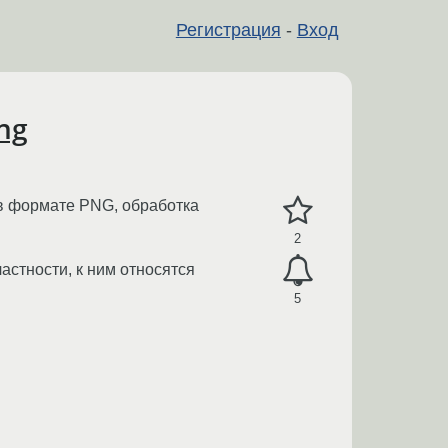
Регистрация
-
Вход
ng
 в формате PNG, обработка
2
стности, к ним относятся
5