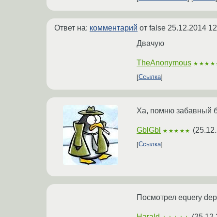
Ответ на:
комментарий
от false
25.12.2014 12
Двачую
TheAnonymous
★★★★
Ссылка
Ха, помню забавный ба
GblGbl
(
25.12
★★★★★
Ссылка
Посмотрел equery depe
Harald
(
25.12.