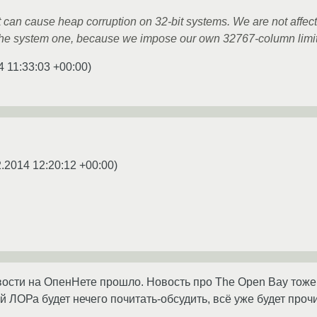
 can cause heap corruption on 32-bit systems. We are not affec
he system one, because we impose our own 32767-column limi
4 11:33:03 +00:00
)
.2014 12:20:12 +00:00
)
овости на ОпенНете прошло. Новость про The Open Bay тоже 
й ЛОРа будет нечего почитать-обсудить, всё уже будет прочит