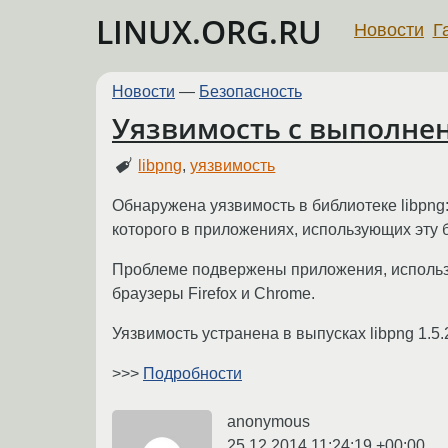
LINUX.ORG.RU
Новости
Г
Новости
—
Безопасность
Уязвимость с выполнен
libpng
,
уязвимость
Обнаружена уязвимость в библиотеке libpn
которого в приложениях, использующих эту
Проблеме подвержены приложения, использу
браузеры Firefox и Chrome.
Уязвимость устранена в выпусках libpng 1.5.2
>>>
Подробности
anonymous
25.12.2014 11:24:19 +00:00