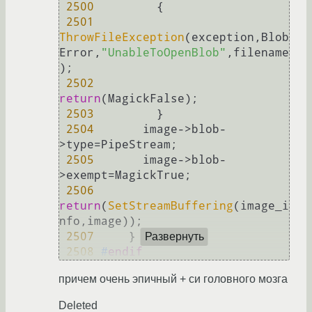
2500
         {

2501
ThrowFileException
(exception,Blob
Error,
"UnableToOpenBlob"
,filename
);

2502
return
(MagickFalse);

2503
         }

2504
       image->blob-
>type=PipeStream;

2505
       image->blob-
>exempt=MagickTrue;

2506
return
(
SetStreamBuffering
(image_i
nfo,image));

2507
     }

Развернуть
2508
#
endif
причем очень эпичный + си головного мозга
Deleted