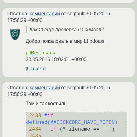
Ответ на:
комментарий
от segfault
30.05.2016
17:56:29 +00:00
Какая еще проверка на символ?
Добро пожаловать в мир Шindoшs.
pftBest
★★★★
30.05.2016 18:02:01 +00:00
Ссылка
Ответ на:
комментарий
от segfault
30.05.2016
17:56:29 +00:00
Там и так костыль:
2483
#
if
defined(MAGICKCORE_HAVE_POPEN)
2484
if
 (*filename == 
'|'
)

2485
     {
