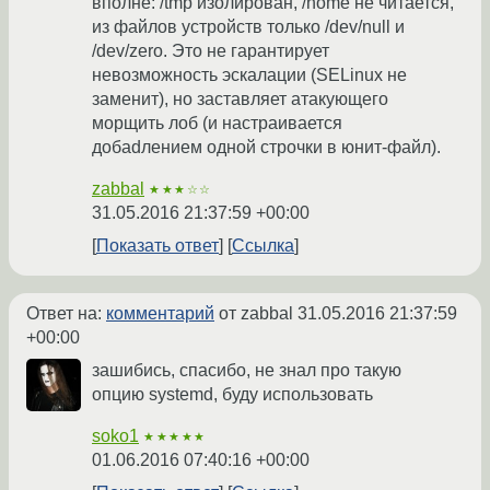
вполне: /tmp изолирован, /home не читается,
из файлов устройств только /dev/null и
/dev/zero. Это не гарантирует
невозможность эскалации (SELinux не
заменит), но заставляет атакующего
морщить лоб (и настраивается
добаdлением одной строчки в юнит-файл).
zabbal
★★★☆☆
31.05.2016 21:37:59 +00:00
Показать ответ
Ссылка
Ответ на:
комментарий
от zabbal
31.05.2016 21:37:59
+00:00
зашибись, спасибо, не знал про такую
опцию systemd, буду использовать
soko1
★★★★★
01.06.2016 07:40:16 +00:00