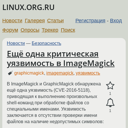
LINUX.ORG.RU
Новости
Галерея
Статьи
Регистрация
-
Вход
Форум
Опросы
Трекер
Поиск
Новости
—
Безопасность
Ещё одна критическая
уязвимость в ImageMagick
graphicmagick
,
imagemagick
,
уязвимость
В ImageMagick и GraphicMagick обнаружена
ещё одна уязвимость (CVE-2016-5118),
1
приводящая к выполнению произвольных
shell-команд при обработке файлов со
специальными именами. Уязвимость
1
заключается в отсутствии проверки имени
файлов на наличие недопустимых символов: