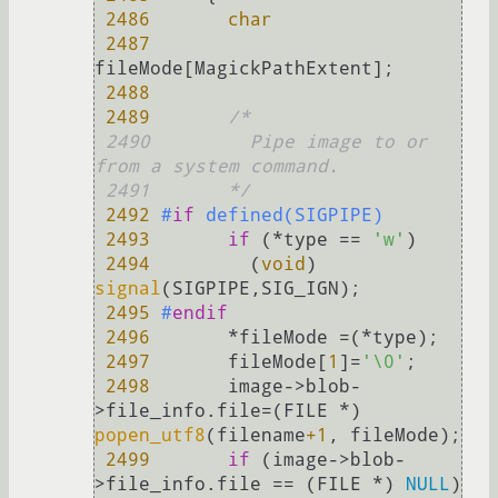
2486
char
2487
fileMode[MagickPathExtent];

2488
2489
/*

 2490         Pipe image to or 
from a system command.

 2491       */
2492
#
if
 defined(SIGPIPE)
2493
if
 (*type == 
'w'
)

2494
         (
void
) 
signal
(SIGPIPE,SIG_IGN);

2495
#
endif
2496
       *fileMode =(*type);

2497
       fileMode[
1
]=
'\0'
;

2498
       image->blob-
>file_info.file=(FILE *) 
popen_utf8
(filename
+1
, fileMode);

2499
if
 (image->blob-
>file_info.file == (FILE *) 
NULL
)
