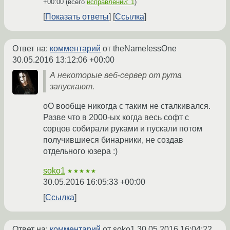
+00:00
(всего
исправлений: 1
)
Показать ответы
Ссылка
Ответ на:
комментарий
от theNamelessOne
30.05.2016 13:12:06 +00:00
А некоторые веб-сервер от рута
запускают.
оО вообще никогда с таким не сталкивался.
Разве что в 2000-ых когда весь софт с
сорцов собирали руками и пускали потом
получившиеся бинарники, не создав
отдельного юзера :)
soko1
★★★★★
30.05.2016 16:05:33 +00:00
Ссылка
Ответ на:
комментарий
от soko1
30.05.2016 16:04:22