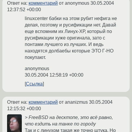
Ответ на:
комментарий
от anonymous
30.05.2004
12:37:52 +00:00
linuxcenter бабки на этом рубит нефига не
делая, поэтому и русификации нет. Давай
еще вспомним их Линух-ХР, который по
русификации хуже оригинала, зато с
понтами лучшего из лучших. И ведь
находятся долбаебы которые ЭТО Г-НО
покупают.
anonymous
30.05.2004 12:58:19 +00:00
Ссылка
Ответ на:
комментарий
от ananizmus
30.05.2004
12:15:32 +00:00
> FreeBSD на десктопе, это всё равно,
что ездить на танке по городу
Так и с линухом такая же точно штука. Но