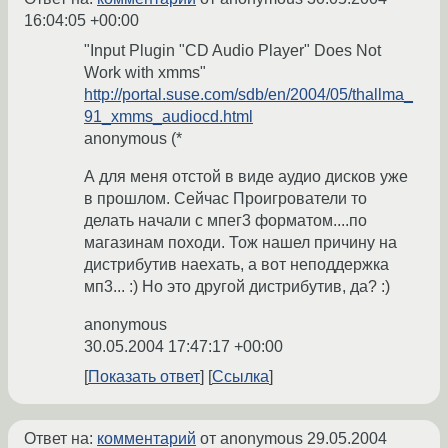
16:04:05 +00:00
"Input Plugin "CD Audio Player" Does Not
Work with xmms"
http://portal.suse.com/sdb/en/2004/05/thallma_
91_xmms_audiocd.html
anonymous (*
А для меня отстой в виде аудио дисков уже
в прошлом. Сейчас Проигрователи то
делать начали с мпег3 форматом....по
магазинам походи. Тож нашел причину на
дистрибутив наехать, а вот неподдержка
мп3... :) Но это другой дистрибутив, да? :)
anonymous
30.05.2004 17:47:17 +00:00
Показать ответ
Ссылка
Ответ на:
комментарий
от anonymous
29.05.2004