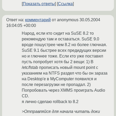
Показать ответы
Ссылка
Ответ на:
комментарий
от anonymous
30.05.2004
16:04:05 +00:00
Народ, если кто сидит на SuSE 8.2 то
рекомендую там и оставаться. SuSE 9.0
вроде пошустрее чем 8.2 но более глючная.
SuSE 9.1 быстрее всех предидущих версии
но и глючнее тоже. Если кто уже поставил
пусть попробует хотя бы 2 вещи: 1) В
/etc/fstab прописать новый mount point с
указанием на NTFS раздел что бы он зараза
на Desktop'е в MyComputer появился и
после перезагрузки не пропадал. 2)
Попробовать через XMMS проиграть Audio
CD.
я лично сделаю rollback to 8.2
>Отправляйся для начала читать доки