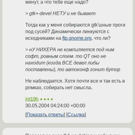
минут, а что тебе еще надо?
> gtk+-devel НЕТУ и не бывает
Тогда как у меня собираются gtk'шные проги
под сусей? Динамически линкуются с
исходниками на
ftp.gnome.org
, что ли?
> нУ НИХЕРА не компиляется под ним
софт, ровным слоем. то QT оно не
находит (когда ВСЕ девел либы
поставлены), то автоконф гонит бутор
Не наблюдается. Хотя почти все и так есть в
рпмках, собирать нет смысла.
int19h
★★★★
30.05.2004 04:24:00 +00:00
Показать ответы
Ссылка