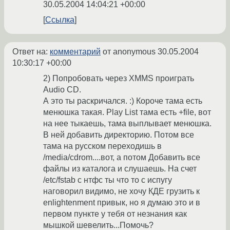
30.05.2004 14:04:21 +00:00
Ссылка
Ответ на:
комментарий
от anonymous
30.05.2004
10:30:17 +00:00
2) Попробовать через XMMS проиграть
Audio CD.
А это ты раскричался. :) Короче тама есть
менюшка такая. Play List тама есть +file, вот
на нее тыкаешь, тама выплывает менюшка.
В ней добавить директорию. Потом все
тама на русском переходишь в
/media/cdrom....вот, а потом Добавить все
файлы из каталога и слушаешь. На счет
/etc/fstab с нтфс ты что то с испугу
наговорил видимо, не хочу КДЕ грузить к
enlightenment привык, но я думаю это и в
первом пункте у тебя от незнания как
мышкой шевелить...Помочь?