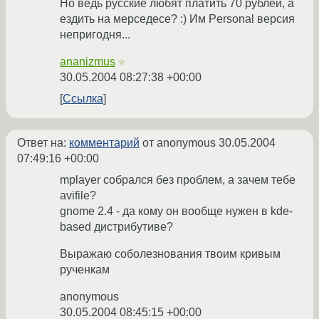
Но ведь русские любят платить 70 рублей, а
ездить на мерседесе? :) Им Personal версия
непригодня...
ananizmus
☆
30.05.2004 08:27:38 +00:00
Ссылка
Ответ на:
комментарий
от anonymous
30.05.2004
07:49:16 +00:00
mplayer собрался без проблем, а зачем тебе
avifile?
gnome 2.4 - да кому он вообще нужен в kde-
based дистрибутиве?
Выражаю соболезнования твоим кривым
рученкам
anonymous
30.05.2004 08:45:15 +00:00