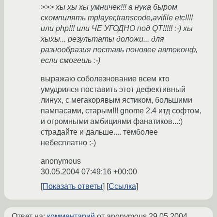
>>> хы хы хы умничек!!! а нука быром
скомпилять mplayer,transcode,avifile etc!!!!
или php!!! или ЧЕ УГОДНО под QT!!!!! :-) хы
хыхы... результаты доложи... для
разнообразия поставь поновее автоконф,
если смогешь :-)
выражаю соболезнование всем кто
умудрился поставить этот дефективный
линух, с мегакорявым ястиком, большими
пампасами, старым!!! gnome 2.4 итд cофтом,
и огромными амбициями фанатиков...:)
страдайте и дальше.... темболее
небесплатно :-)
anonymous
30.05.2004 07:49:16 +00:00
Показать ответы
Ссылка
Ответ на:
комментарий
от anonymous
29.05.2004