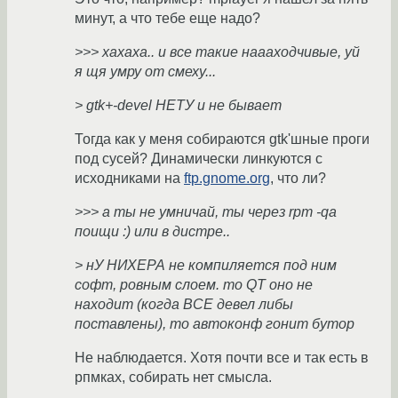
минут, а что тебе еще надо?
>>> хахаха.. и все такие наааходчивые, уй
я щя умру от смеху...
> gtk+-devel НЕТУ и не бывает
Тогда как у меня собираются gtk'шные проги
под сусей? Динамически линкуются с
исходниками на
ftp.gnome.org
, что ли?
>>> а ты не умничай, ты через rpm -qa
поищи :) или в дистре..
> нУ НИХЕРА не компиляется под ним
софт, ровным слоем. то QT оно не
находит (когда ВСЕ девел либы
поставлены), то автоконф гонит бутор
Не наблюдается. Хотя почти все и так есть в
рпмках, собирать нет смысла.