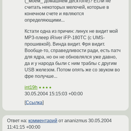
(_моем_ домашнем десктопе)? Если не
считать некоторых мелочей, которые в
конечном счете и являются
определяющими...
Кстати одна из причин: линух не видит мой
MP3-плеер iRiver iFP-180TC (с UMS-
прошивкой). Винда видит. Фря видит.
Вообще-то, справедливости ради, есть патч
для ядра, но он не обновлялся уже давно,
да и у народа были с ним траблы с другим
USB железом. Потом опять же со звуком во
фре получше...
int19h
★★★★
30.05.2004 15:15:03 +00:00
Ссылка
Ответ на:
комментарий
от ananizmus
30.05.2004
11:41:15 +00:00