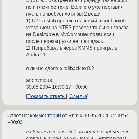
SuSE 9.1 быстрее всех предидущих версии
но и глючнее тоже. Если кто уже поставил
пусть попробует хотя бы 2 вещи:
1) В /etc/fstab прописать новый mount point с
указанием на NTFS раздел что бы он зараза
на Desktop'е в MyComputer появился и
после перезагрузки не пропадал.
2) Попробовать через XMMS проиграть
Audio CD.
я лично сделаю rollback to 8.2
anonymous
30.05.2004 10:30:17 +00:00
Показать ответы
Ссылка
Ответ на:
комментарий
от Ritmik
30.05.2004 04:59:54
+00:00
> Пересел со suse 8.1 на debian и забыл как
страшный сон. SuSe Linux 9.1 Professional