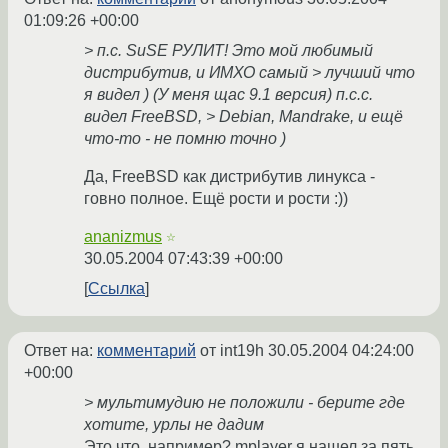
01:09:26 +00:00
> п.с. SuSE РУЛИТ! Это мой любимый
дистрибутив, и ИМХО самый > лучший что
я видел ) (У меня щас 9.1 версия) п.с.с.
видел FreeBSD, > Debian, Mandrake, и ещё
что-то - не помню точно )
Да, FreeBSD как дистрибутив линукса -
говно полное. Ещё рости и рости :))
ananizmus
☆
30.05.2004 07:43:39 +00:00
Ссылка
Ответ на:
комментарий
от int19h
30.05.2004 04:24:00
+00:00
> мультимудию не положили - берите где
хотите, урлы не дадим
Это что, например? mplayer я нашел за пять