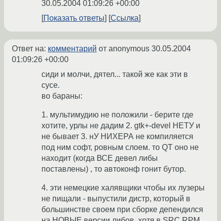
30.05.2004 01:09:26 +00:00
Показать ответы
Ссылка
Ответ на:
комментарий
от anonymous
30.05.2004
01:09:26 +00:00
сиди и молчи, дятел... такой же как эти в
сусе.
во бараны:
1. мультимудию не положили - берите где
хотите, урлы не дадим 2. gtk+-devel НЕТУ и
не бывает 3. нУ НИХЕРА не компиляется
под ним софт, ровным слоем. то QT оно не
находит (когда ВСЕ девел либы
поставлены) , то автоконф гонит бутор.
4. эти немецкие халявщики чтобы их лузеры
не пищали - выпустили дистр, который в
большинстве своем при сборке депендился
на НОВЫЕ версии либов, хотя в SRC.RPM