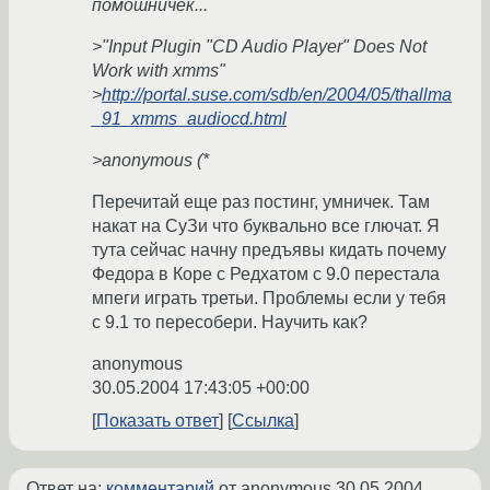
помошничек...
>"Input Plugin "CD Audio Player" Does Not
Work with xmms"
>
http://portal.suse.com/sdb/en/2004/05/thallma
_91_xmms_audiocd.html
>anonymous (*
Перечитай еще раз постинг, умничек. Там
накат на СуЗи что буквально все глючат. Я
тута сейчас начну предъявы кидать почему
Федора в Коре с Редхатом с 9.0 перестала
мпеги играть третьи. Проблемы если у тебя
с 9.1 то пересобери. Научить как?
anonymous
30.05.2004 17:43:05 +00:00
Показать ответ
Ссылка
Ответ на:
комментарий
от anonymous
30.05.2004