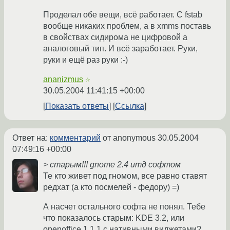
Проделал обе вещи, всё работает. С fstab
вообще никаких проблем, а в xmms поставь
в свойствах сидирома не цифровой а
аналоговый тип. И всё заработает. Руки,
руки и ещё раз руки :-)
ananizmus
☆
30.05.2004 11:41:15 +00:00
Показать ответы
Ссылка
Ответ на:
комментарий
от anonymous
30.05.2004
07:49:16 +00:00
> старым!!! gnome 2.4 итд cофтом
Те кто живет под гномом, все равно ставят
редхат (а кто посмелей - федору) =)
А насчет остального софта не понял. Тебе
что показалось старым: KDE 3.2, или
openoffice 1.1.1 с нативными виджетами?