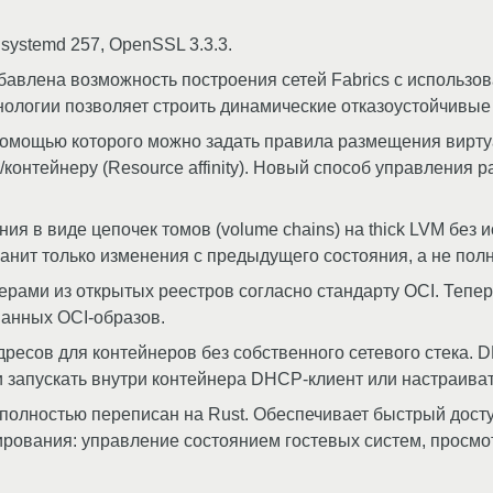
 systemd 257, OpenSSL 3.3.3.
авлена возможность построения сетей Fabrics с использо
нологии позволяет строить динамические отказоустойчивые 
с помощью которого можно задать правила размещения вирт
не/контейнеру (Resource affinity). Новый способ управления
 в виде цепочек томов (volume chains) на thick LVM без ис
анит только изменения с предыдущего состояния, а не пол
ерами из открытых реестров согласно стандарту OCI. Теп
анных OCI-образов.
дресов для контейнеров без собственного сетевого стека
и запускать внутри контейнера DHCP-клиент или настраиват
олностью переписан на Rust. Обеспечивает быстрый досту
ования: управление состоянием гостевых систем, просмот