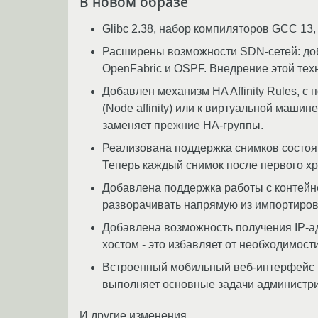
В новом образе
Glibc 2.38, набор компиляторов GCC 13,
Расширены возможности SDN-сетей: доб
OpenFabric и OSPF. Внедрение этой тех
Добавлен механизм HA Affinity Rules, 
(Node affinity) или к виртуальной маши
заменяет прежние HA-группы.
Реализована поддержка снимков состояния
Теперь каждый снимок после первого хр
Добавлена поддержка работы с контейн
разворачивать напрямую из импортиров
Добавлена возможность получения IP-а
хостом - это избавляет от необходимост
Встроенный мобильный веб-интерфейс п
выполняет основные задачи администрир
И другие изменения.