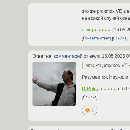
это же proxmox VE в в
на всякий случай озна
etwrq
(
16.05.2
★★★★★
Показать ответ
Ссылка
Ответ на:
комментарий
от etwrq
16.05.2026 0
это же proxmox VE 
Разумеется. Неужели т
DrRulez
(
16.0
★★★★★
Ссылка
1