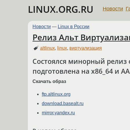
LINUX.ORG.RU
Новости
Г
Новости
—
Linux в России
Релиз Альт Виртуализа
altlinux
,
linux
,
виртуализация
Состоялся минорный релиз 
подготовлена на x86_64 и AAr
Скачать образ
ftp.altlinux.org
download.basealt.ru
mirror.yandex.ru