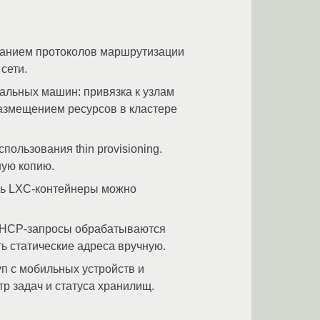
ванием протоколов маршрутизации
сети.
уальных машин: привязка к узлам
 размещением ресурсов в кластере
пользования thin provisioning.
ную копию.
ерь LXC-контейнеры можно
. DHCP-запросы обрабатываются
ь статические адреса вручную.
п с мобильных устройств и
р задач и статуса хранилищ.