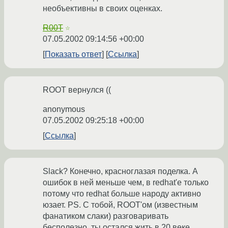
необъективны в своих оценках.
R00T
☆
07.05.2002 09:14:56 +00:00
Показать ответ
Ссылка
ROOT вернулся ((
anonymous
07.05.2002 09:25:18 +00:00
Ссылка
Slack? Конечно, красноглазая поделка. А
ошибок в ней меньше чем, в redhat'e только
потому что redhat больше народу активно
юзает. PS. С тобой, ROOT'ом (известным
фанатиком слаки) разговаривать
бесполезно, ты остался жить в 20 веке.