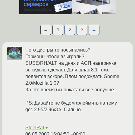
←
1
2
3
→
Чего дистры то посыпались?
Гармоны чтоли взыграли?
SUSE/RH/ALT на днях и АСП наверняка
выкидыш сделает. Да и шлак 8.1 тоже
появится вскоре. Влом подождать Gnome
2.0/Mozilla 1.0?
За это время бы обкатали всё получше....
PS: Давайте не будем флеймить на тему
gcc 2.95/2.96/3.x. Сильно.
SteelRat
★
06.05.2002 16:04:50 +00:00