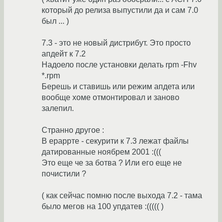
который до релиза выпустили да и сам 7.0
был ... )
7.3 - это не новый дистрибут. Это просто
апдейт к 7.2
Надоело после установки делать rpm -Fhv
*.rpm
Берешь и ставишь или режим апдета или
вообще хоме отмонтировал и заново
залепил.
Странно другое :
В ераррте - секурити к 7.3 лежат файлы
датированные ноябрем 2001 :(((
Это еще че за ботва ? Или его еще не
почистили ?
( как сейчас помню после выхода 7.2 - тама
было мегов на 100 упдатев :((((( )