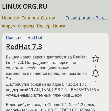
LINUX.ORG.RU
Новости
Галерея
Статьи
Регистрация
-
Вход
Форум
Опросы
Трекер
Поиск
Новости
—
Red Hat
RedHat 7.3
Вышла новая версия дистрибутива RedHat
Linux: 7.3. По традиции, эта версия не
0
содержит в себе принципиальных
изменений и является продолжением ветки
7.x.
0
Дистрибутив основан на ядре Linux 2.4.18 с
поддержкой VLAN, LVM, USB 2.0, LBA48/ATA133 и
улучшенным системным планировщиком.
В дистрибутив входит Gnome 1.4, Gtk+ 1.2 (плюс
дополнительные 1.0 и 2.0.2), KDE 3.0.0, XFree86