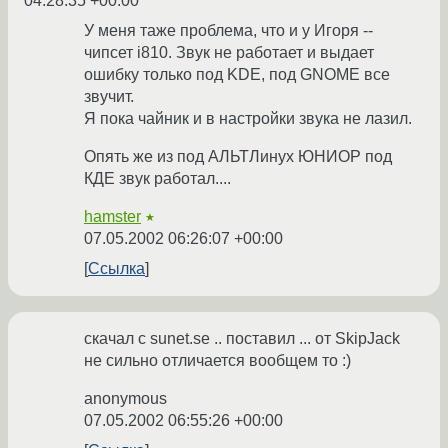
04:28:35 +00:00
У меня таже проблема, что и у Игоря --
чипсет i810. Звук не работает и выдает
ошибку только под KDE, под GNOME все
звучит.
Я пока чайник и в настройки звука не лазил.
Опять же из под АЛЬТЛинух ЮНИОР под
КДЕ звук работал....
hamster
★
07.05.2002 06:26:07 +00:00
Ссылка
скачал с sunet.se .. поставил ... от SkipJack
не сильно отличается вообщем то :)
anonymous
07.05.2002 06:55:26 +00:00