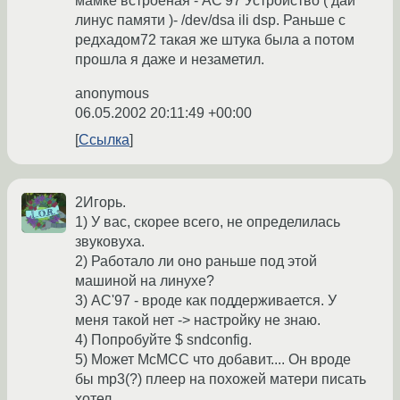
мамке встроеная - AC'97 Устроиство ( дай
линус памяти )- /dev/dsa ili dsp. Раньше с
редхадом72 такая же штука была а потом
прошла я даже и незаметил.
anonymous
06.05.2002 20:11:49 +00:00
Ссылка
2Игорь.
1) У вас, скорее всего, не определилась
звуковуха.
2) Работало ли оно раньше под этой
машиной на линухе?
3) AC'97 - вроде как поддерживается. У
меня такой нет -> настройку не знаю.
4) Попробуйте $ sndconfig.
5) Может McMCC что добавит.... Он вроде
бы mp3(?) плеер на похожей матери писать
хотел...