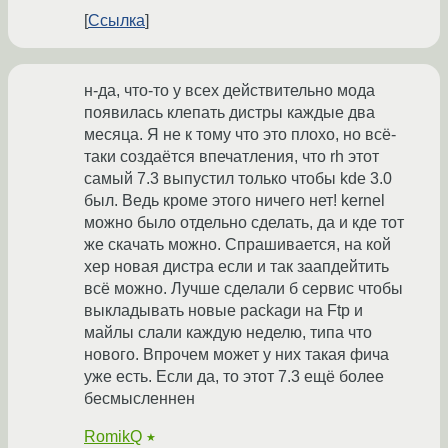
Ссылка
н-да, что-то у всех действительно мода
появилась клепать дистры каждые два
месяца. Я не к тому что это плохо, но всё-
таки создаётся впечатления, что rh этот
самый 7.3 выпустил только чтобы kde 3.0
был. Ведь кроме этого ничего нет! kernel
можно было отдельно сделать, да и кде тот
же скачать можно. Спрашивается, на кой
хер новая дистра если и так заапдейтить
всё можно. Лучше сделали б сервис чтобы
выкладывать новые packagи на Ftp и
майлы слали каждую неделю, типа что
нового. Впрочем может у них такая фича
уже есть. Если да, то этот 7.3 ещё более
бесмысленнен
RomikQ
★