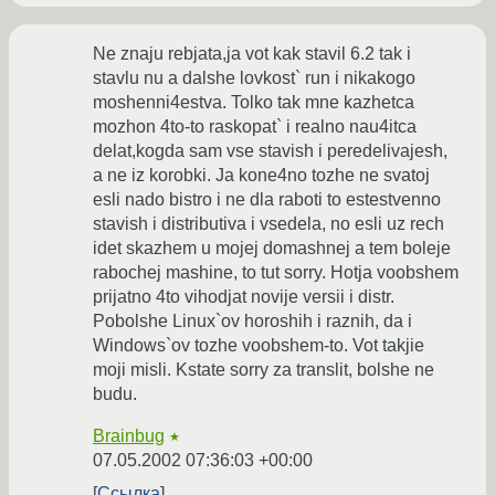
Ne znaju rebjata,ja vot kak stavil 6.2 tak i
stavlu nu a dalshe lovkost` run i nikakogo
moshenni4estva. Tolko tak mne kazhetca
mozhon 4to-to raskopat` i realno nau4itca
delat,kogda sam vse stavish i peredelivajesh,
a ne iz korobki. Ja kone4no tozhe ne svatoj
esli nado bistro i ne dla raboti to estestvenno
stavish i distributiva i vsedela, no esli uz rech
idet skazhem u mojej domashnej a tem boleje
rabochej mashine, to tut sorry. Hotja voobshem
prijatno 4to vihodjat novije versii i distr.
Pobolshe Linux`ov horoshih i raznih, da i
Windows`ov tozhe voobshem-to. Vot takjie
moji misli. Kstate sorry za translit, bolshe ne
budu.
Brainbug
★
07.05.2002 07:36:03 +00:00
Ссылка