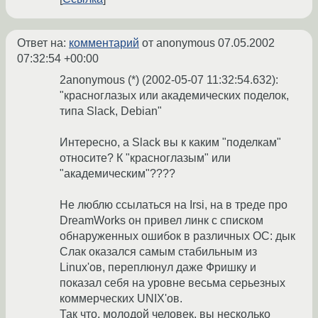
Ответ на:
комментарий
от anonymous
07.05.2002
07:32:54 +00:00
2anonymous (*) (2002-05-07 11:32:54.632):
"красноглазых или академических поделок,
типа Slack, Debian"
Интересно, а Slack вы к каким "поделкам"
относите? К "красноглазым" или
"академическим"????
Не люблю ссылаться на Irsi, на в треде про
DreamWorks он привел линк с списком
обнаруженных ошибок в различных ОС: дык
Слак оказался самым стабильным из
Linux'ов, переплюнул даже Фришку и
показал себя на уровне весьма серьезных
коммерческих UNIX'ов.
Так что, молодой человек, вы несколько