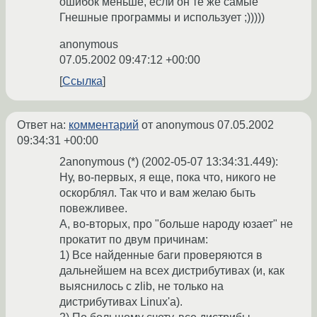
ошибок меньше, если он те же самые
Гнешные программы и использует ;)))))
anonymous
07.05.2002 09:47:12 +00:00
Ссылка
Ответ на:
комментарий
от anonymous
07.05.2002
09:34:31 +00:00
2anonymous (*) (2002-05-07 13:34:31.449):
Ну, во-первых, я еще, пока что, никого не
оскорблял. Так что и вам желаю быть
повежливее.
А, во-вторых, про "больше народу юзает" не
прокатит по двум причинам:
1) Все найденные баги проверяются в
дальнейшем на всех дистрибутивах (и, как
выяснилось с zlib, не только на
дистрибутивах Linux'а).