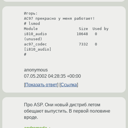
Игорь:

AC97 прекрасно у меня работает!

# lsmod

Module                  Size  Used by

i810_audio             10648   0  
(unused)

ac97_codec              7332   0  
[i810_audio]

# 

anonymous
07.05.2002 04:28:35 +00:00
Показать ответ
Ссылка
Про ASP. Они новый дистриб летом
обещают выпустить. В первой половине
вроде.