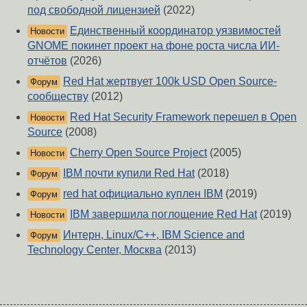
под свободной лицензией
(2022)
Единственный координатор уязвимостей
Новости
GNOME покинет проект на фоне роста числа ИИ-
отчётов
(2026)
Red Hat жертвует 100k USD Open Source-
Форум
сообществу
(2012)
Red Hat Security Framework перешел в Open
Новости
Source
(2008)
Cherry Open Source Project
(2005)
Новости
IBM почти купили Red Hat
(2018)
Форум
red hat официально куплен IBM
(2019)
Форум
IBM завершила поглощение Red Hat
(2019)
Новости
Интерн, Linux/С++, IBM Science and
Форум
Technology Center, Москва
(2013)