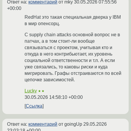
Ответ на:
комментарий
от mky
30.05.2026 07:55:56
+00:00
RedHat это такая специальная дверка у IBM
в мир опенсорц.
С supply chain attacks основной вопрос не в
патчах, а в том стоит-ли вообще
связываться с проектом, учитывая кто и
откуда в него контрибьютает, их уровень
социальной ответственности и т.п. А если
уже связались, то каковы риски и куда
мигрировать. Графы отстраиваются по всей
цепочке зависимостей.
Lucky
★★
30.05.2026 14:58:10 +00:00
Ссылка
Ответ на:
комментарий
от goingUp
29.05.2026
23:03:18 +00:00