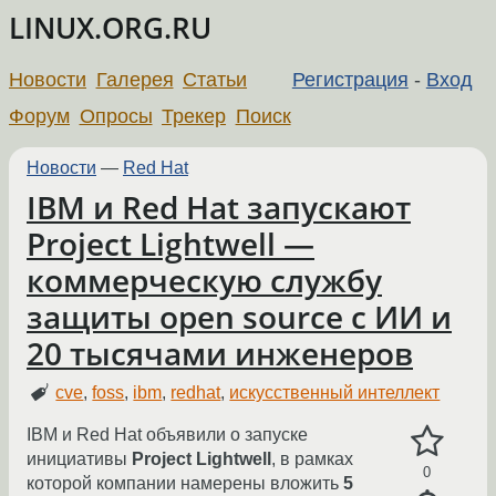
LINUX.ORG.RU
Новости
Галерея
Статьи
Регистрация
-
Вход
Форум
Опросы
Трекер
Поиск
Новости
—
Red Hat
IBM и Red Hat запускают
Project Lightwell —
коммерческую службу
защиты open source с ИИ и
20 тысячами инженеров
cve
,
foss
,
ibm
,
redhat
,
искусственный интеллект
IBM и Red Hat объявили о запуске
инициативы
Project Lightwell
, в рамках
0
которой компании намерены вложить
5