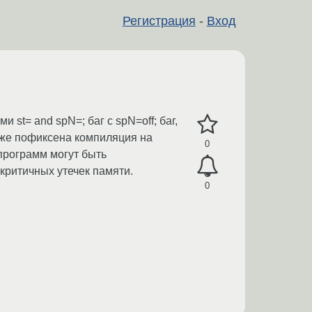
Регистрация
-
Вход
 st= and spN=; баг с spN=off; баг,
акже пофиксена компиляция на
0
 программ могут быть
екритичных утечек памяти.
0