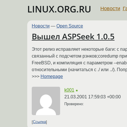
LINUX.ORG.RU
Новости
Г
Новости
—
Open Source
Вышел ASPSeek 1.0.5
Этот релиз исправляет некоторые баги: с пара
связанный с подсчетом рэнков;coredump при 
FreeBSD, и компиляция с параметром --enab
относительными (начитаться с ./ или ../). П
>>>
Homepage
k001
★
21.03.2001 17:59:03 +00:00
Проверено:
Ссылка