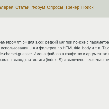
алерея
Статьи
Форум
Опросы
Трекер
Поиск
метром tmlp= для s.cgi; редкий баг при поиске с параметрами
использовании ul= и фильтров по HTML title, body и т. п. Т
le-charset-guesser. Имена файлов в конфигах и аргументах
оправлен вывод статистики (index -S) и вылечено несколько н